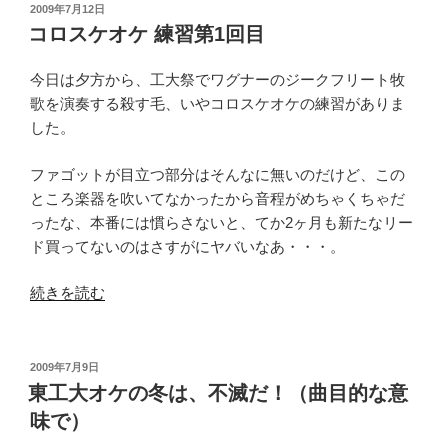
業
投
2009年7月12日
稿
大
コロスケオケ 練習第1回目
日:
学
新
今日は夕方から、工大祭でワグナーのジークフリート牧
附
歌を演奏する殺す毛、いやコロスケオケの練習がありま
属
した。
図
ファゴットが目立つ部分はそんなに無いのだけど、この
書
ところ楽器を吹いてなかったから音程がめちゃくちゃだ
館
ったな、本番には慣らさないと、てか2ヶ月も新たなリー
に
ド買ってないのはさすがにヤバいなあ・・・。
つ
い
“コ
続きを読む
て
ロ
ま
ス
と
ケ
め
投
2009年7月9日
稿
オ
東工大オケの冬は、不滅だ！（曲目的な意
て
日:
ケ
み
味で）
練
た”