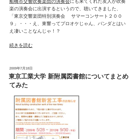
準
船橋市交響吹奏楽団の演奏会
にも来てくれた友人が吹奏
が
楽の演奏会に出演するというので、聴いてきました、
「光
「東京交響楽団特別演奏会 サマーコンサート２００
周
９」・・・え、東響ってプロオケじゃん、バンダとはい
波
え凄いことなんじゃ！？
数
“東
続きを読む
コ
京
ム
交
装
響
置」
投
2009年7月18日
稿
楽
を
東京工業大学 新附属図書館についてまとめ
日:
団
用
てみた
の
い
吹
た
奏
新
楽
方
を
式
聴
に”
い
の