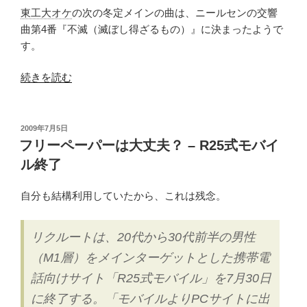
習
の
東工大オケ
の次の冬定メインの曲は、ニールセンの交響
第
曲第4番『不滅（滅ぼし得ざるもの）』に決まったようで
1
す。
回
目”
“東
続きを読む
の
工
大
オ
投
2009年7月5日
稿
ケ
フリーペーパーは大丈夫？ – R25式モバイ
日:
の
ル終了
冬
は、
自分も結構利用していたから、これは残念。
不
滅
リクルートは、20代から30代前半の男性
だ！
（M1層）をメインターゲットとした携帯電
（曲
目
話向けサイト「R25式モバイル」を7月30日
的
に終了する。「モバイルよりPCサイトに出