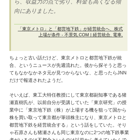
ら、収益力の点で劣り、料金も高くなる傾
向にありました。
「東京メトロ」と「都営地下鉄」が経営統合へ、株式
上場が条件 - 不景気.COM | 経営統合, 電車,
ちょっと古い話だけど、東京メトロと都営地下鉄が統
合、というニュースが先週流れた。後から探そうと思っ
てもなかなかネタ元が見つからないな、と思ったらJNN
だけで報道されたようだ。
そいえば、東工大特任教授にして東京都副知事である猪
瀬直樹氏が、以前自分が受講していた「東京研究」の授
業中に「東京地下鉄（株）が上場する機を狙って国から
株を買い取って東京都が筆頭株主になり、東京メトロと
都営地下鉄を経営統合する」という話をしていた。そり
ゃ石原さんも猪瀬さんも同じ東京なのに2つの地下鉄事業
者がいるのは不都合というのは以前から考えていたんで