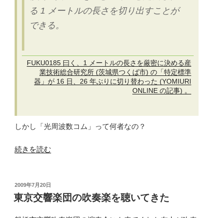
る 1 メートルの長さを切り出すことが
できる。
FUKU0185 曰く、1 メートルの長さを厳密に決める産
業技術総合研究所 (茨城県つくば市) の「特定標準
器」が 16 日、26 年ぶりに切り替わった (YOMIURI
ONLINE の記事) 。
しかし「光周波数コム」って何者なの？
“長
続きを読む
さ
の
国
投
2009年7月20日
稿
家
東京交響楽団の吹奏楽を聴いてきた
日:
標