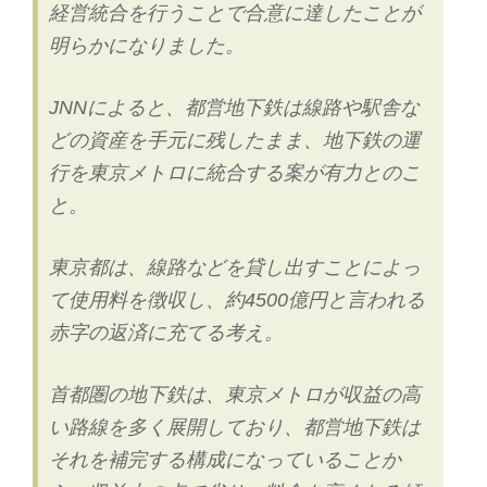
了”
経営統合を行うことで合意に達したことが
の
明らかになりました。
JNNによると、都営地下鉄は線路や駅舎な
どの資産を手元に残したまま、地下鉄の運
行を東京メトロに統合する案が有力とのこ
と。
東京都は、線路などを貸し出すことによっ
て使用料を徴収し、約4500億円と言われる
赤字の返済に充てる考え。
首都圏の地下鉄は、東京メトロが収益の高
い路線を多く展開しており、都営地下鉄は
それを補完する構成になっていることか