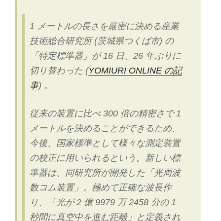
ク
カ
1 メートルの長さを厳密に決める産業
フ
技術総合研究所 (茨城県つくば市) の
ェ」
「特定標準器」が 16 日、26 年ぶりに
が
今
切り替わった (
YOMIURI ONLINE の記
年
事
) 。
7
月
従来の装置に比べ 300 倍の精密さで 1
末
で
メートルを決めることができるため、
閉
今後、国家標準として様々な測定装置
鎖”
の校正に用いられるという。新しい標
の
準器は、同研究所が開発した「光周波
数コム装置」。極めて正確な波長作
り、「光が 2 億 9979 万 2458 分の 1
秒間に真空中を進む距離」と定義され