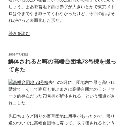
しょう。まあ都営地下鉄は赤字が大きいとかで東京メト
ロは今まで引き取ってくれなかったけど、今回の話はそ
れがやっと表面化した形だ。
“東
続きを読む
京
メ
ト
投
2009年7月3日
稿
ロ
解体されると噂の高幡台団地73号棟を撮っ
日:
と
てきた
都
営
去年の3月に、団地内で最も高い11
地
階建て、そして商店も並ぶまさに高幡台団地のランドマ
下
ーク的存在だった73号棟が解体される、という報道がさ
鉄
れました。
が
統
先日ちょうど隣りの百草団地に用事があったので、帰り
合、
道のついでに高幡台団地に寄って、取り壊されるという