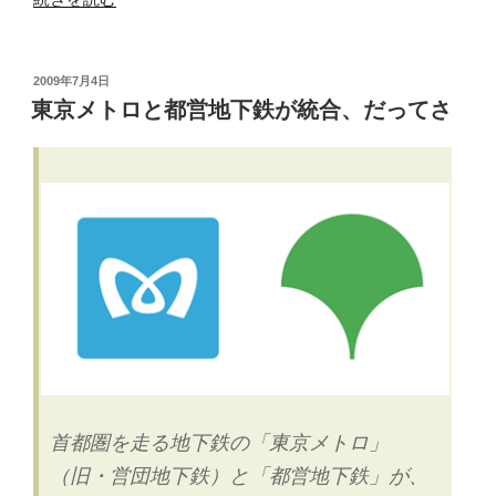
リ
ー
ペ
投
2009年7月4日
稿
ー
東京メトロと都営地下鉄が統合、だってさ
日:
パ
ー
は
大
丈
夫？
–
R25
式
モ
バ
イ
首都圏を走る地下鉄の「東京メトロ」
ル
（旧・営団地下鉄）と「都営地下鉄」が、
終