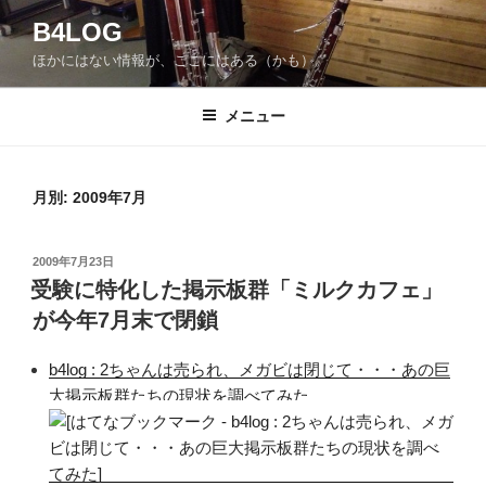
コ
B4LOG
ン
ほかにはない情報が、ここにはある（かも）。
テ
ン
ツ
メニュー
へ
ス
キ
月別: 2009年7月
ッ
プ
投
2009年7月23日
稿
受験に特化した掲示板群「ミルクカフェ」
日:
が今年7月末で閉鎖
b4log : 2ちゃんは売られ、メガビは閉じて・・・あの巨
大掲示板群たちの現状を調べてみた