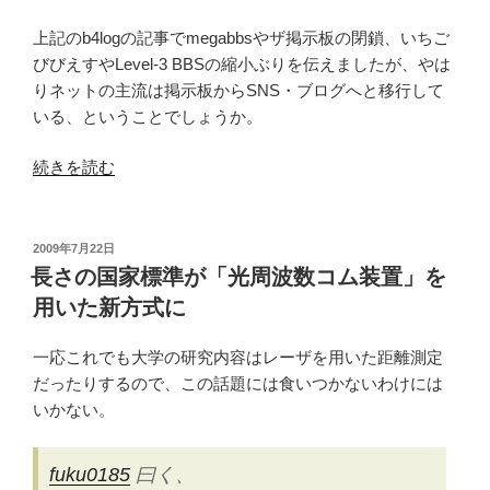
上記のb4logの記事でmegabbsやザ掲示板の閉鎖、いちご
びびえすやLevel-3 BBSの縮小ぶりを伝えましたが、やは
りネットの主流は掲示板からSNS・ブログへと移行して
いる、ということでしょうか。
“受
続きを読む
験
に
特
投
2009年7月22日
稿
化
長さの国家標準が「光周波数コム装置」を
日:
し
用いた新方式に
た
掲
一応これでも大学の研究内容はレーザを用いた距離測定
示
だったりするので、この話題には食いつかないわけには
板
いかない。
群
「ミ
fuku0185
曰く、
ル