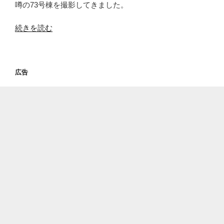
だ
噂の73号棟を撮影してきました。
っ
て
“解
続きを読む
さ”
体
の
さ
れ
広告
る
と
噂
の
高
幡
台
団
地
73
号
棟
を