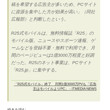
な
稿を希望する広告主が多いため、PCサイト
意
に資源を集中した方が効果が高い」（同社
味
で）”
広報部）と判断したという。
の
R25式モバイルは、無料情報誌「R25」の
モバイル版。ニュースやスポーツ速報、ゲ
ームなどを登録不要・無料で利用でき、月
間のページビューは1億3000万程度と好調
だった。R25のネット事業は、PCサイト
「R25.jp」に集中する。
「R25式モバイル」終了 月間1億3000万PVも「広告
主はモバイルよりPC」 - ITMEDIA NEWS
“フ
続きを読む