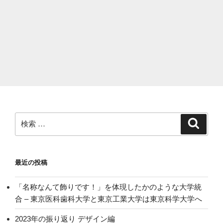
撮
っ
て
き
た”
の
検
検
索
索:
最近の投稿
「名称なんて飾りです！」を体現したかのような大学統
合 – 東京医科歯科大学と東京工業大学は東京科学大学へ
2023年の振り返り デザイン編