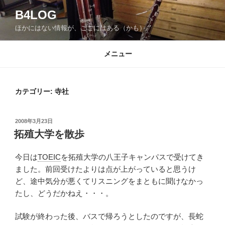
コ
B4LOG
ン
ほかにはない情報が、ここにはある（かも）。
テ
ン
ツ
メニュー
へ
ス
キ
カテゴリー: 寺社
ッ
プ
投
2008年3月23日
稿
拓殖大学を散歩
日:
今日は
TOEIC
を拓殖大学の八王子キャンパスで受けてき
ました。前回受けたよりは点が上がっていると思うけ
ど、途中気分が悪くてリスニングをまともに聞けなかっ
たし、どうだかねえ・・・。
試験が終わった後、バスで帰ろうとしたのですが、長蛇