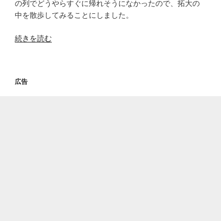
の列でどうやらすぐに帰れそうになかったので、拓大の
中を散歩してみることにしました。
“拓
続きを読む
殖
大
学
広告
を
散
歩”
の