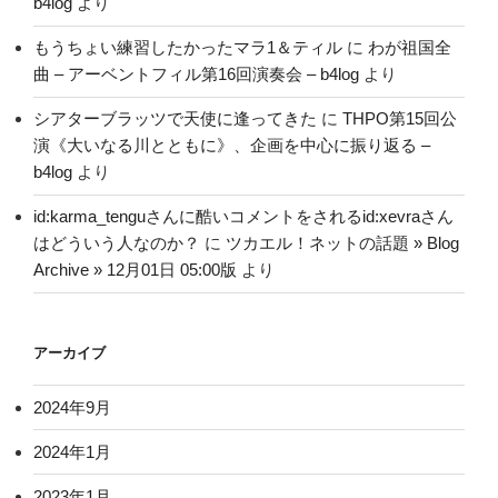
b4log
より
もうちょい練習したかったマラ1＆ティル
に
わが祖国全
曲 – アーベントフィル第16回演奏会 – b4log
より
シアターブラッツで天使に逢ってきた
に
THPO第15回公
演《大いなる川とともに》、企画を中心に振り返る –
b4log
より
id:karma_tenguさんに酷いコメントをされるid:xevraさん
はどういう人なのか？
に
ツカエル！ネットの話題 » Blog
Archive » 12月01日 05:00版
より
アーカイブ
2024年9月
2024年1月
2023年1月