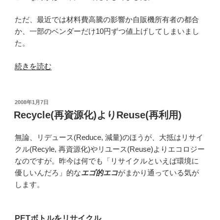
も
っ
ただ、最近では材料費高騰の影響か自販機所有者の都合
た
か、一部のベンダーだけ10円ずつ値上げしてしまいまし
い
た。
な
い！”
“高
続きを読む
の
幡
不
動
投
2008年1月7日
稿
尊
Recycle(再資源化)よりReuse(再利用)
日:
参
道
無論、リデュース(Reduce, 減量)のほうが、大抵はリサイ
沿
クル(Recyle, 再資源化)やリユース(Reuse)よりエコロジー
い
なのですが。昨今は何でも「リサイクルといえば環境に
の
優しいんだろ」的な
エゴ的エコ
がまかり通っている気が
自
します。
動
販
PETボトルをリサイクル
売