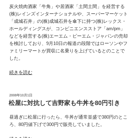
炭火焼肉酒家「牛角」や居酒家「土間土間」を経営する
ら
(株)レインズインターナショナルや、スーパーマーケット
れ
「成城石井」の(株)成城石井を傘下に持つ(株)レックス・
る
ホールディングスが、コンビニエンスストア「am/pm」
か
などを経営する(株)エーエム・ピーエム・ジャパンの売却
な”
を検討しており、9月10日の報道の段階ではローソンやフ
の
ァミリーマートが買収に名乗りを上げているとのことで
した。
“am/pm、
続きを読む
「牛
角」
か
投
2008年10月1日
稿
ら
松屋に対抗して吉野家も牛丼を80円引き
日:
「ロ
ー
昼過ぎに松屋に行ったら、牛丼が通常並盛で380円のとこ
ソ
ろ、80円値下げで300円で販売していました。
ン」