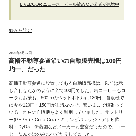
LIVEDOOR ニュース - ビール飲めない若者が急増中
“ビ
続きを読む
ー
ル
の
投
2008年4月17日
稿
旨
高幡不動尊参道沿いの自動販売機は100円
日:
さ
均一、だった
が
わ
高幡不動尊参道に設置してある自動販売機は、以前は示
か
し合わせたかのように全て100円でした。缶コーヒーもコ
ら
ーラもお茶も。500mlのペットボトルは130円。自販機で
な
は今や120円・150円が主流なので、安いままで頑張って
い
いるこれらの自販機をよく利用していました。サントリ
な
ー(PEPSI)・Coca-Cola・キリンビバレッジ・アサヒ飲
ん
料・DyDo・伊藤園などメーカーも豊富だったので、コー
て、
ヒーなんかはのみ比べてたりしてました。