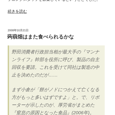
9
日
“大
続きを読む
に
岡
オ
山
ー
駅
投
2008年10月21日
プ
稿
前
蒟蒻畑はまた食べられるかな
日:
ン
に
–
サ
野田消費者行政担当相が最大手の『マンナ
漫
イ
ンライフ』幹部を役所に呼び、製品の自主
遊
ゼ
來
リ
回収を要請。これを受けて同社は製造の中
と
ヤ、
止を決めたのだが……
な
2012
り
年
まず小倉が「餅がノドにつかえて亡くなる
2
2
階”
方がもっと多いはずですよ」と。で、リポ
月
の
上
ーターが示したのが、厚労省がまとめた
旬
『窒息の原因となった食品』(2006年)。