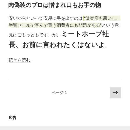
稿
よ
肉偽装のプロは憎まれ口もお手の物
日:
り
Reuse(再
安いからといって安易に手を出すのは
販売店も悪いし、
利
半額セールで喜んで買う消費者にも問題がある
という意
用)”
ミートホープ社
見はごもっともです、が、
の
長、お前に言われたくはないよ
。
“肉
続きを読む
偽
装
の
プ
投
次
ページ
1
ロ
の
稿
は
ペ
ナ
憎
ー
ビ
ま
広告
ジ
れ
ゲ
口