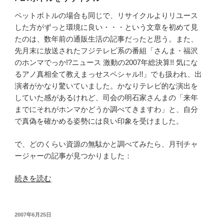
機
ペットボトルの場合も同じで、リサイクルよりリユース
は
した方がずっと環境に良い・・・という文章を初めて見
100
たのは、数年前の通販生活の記事だったと思う。また、
円
先月末に放送されたフジテレビ系の番組「さんま・福沢
均
のホンマでっか!?ニュース 激動の2007年総決算!! 気にな
一、
るアノ真相全て教えまっせスペシャル!!」でも扱われ、出
だ
演者がかなり驚いていました。かなりテレビ的な演出を
っ
していた感があるけれど、司会の明石家さんまの「来年
た”
までにそれがホンマかどうか調べてきますわ」と、自分
の
で真偽を確かめる姿勢には良い印象を受けました。
で、どのくらい資源の無駄かと調べてみたら、月刊チャ
ージャーの記事が見つかりました：
“Recycle(再
続きを読む
資
源
化)
投
2007年6月25日