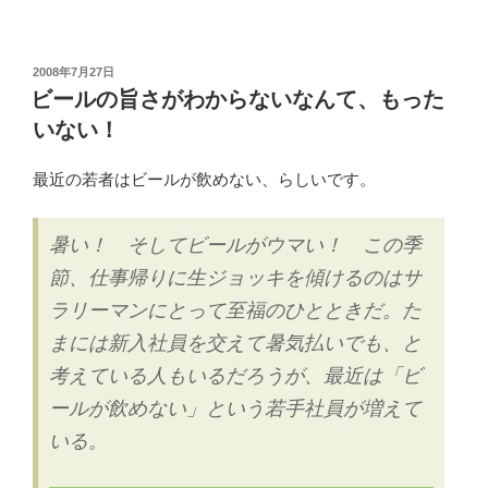
国
と
韓
投
2008年7月27日
稿
国
ビールの旨さがわからないなんて、もった
日:
っ
いない！
て
こ
最近の若者はビールが飲めない、らしいです。
ん
な
暑い！ そしてビールがウマい！ この季
に
節、仕事帰りに生ジョッキを傾けるのはサ
仲
悪
ラリーマンにとって至福のひとときだ。た
か
まには新入社員を交えて暑気払いでも、と
っ
考えている人もいるだろうが、最近は「ビ
た
ールが飲めない」という若手社員が増えて
っ
け”
いる。
の