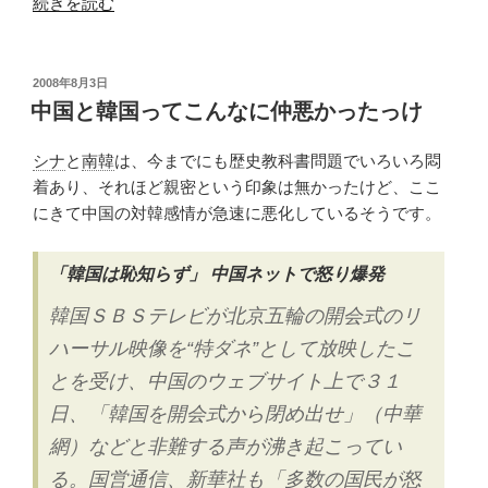
“松
続きを読む
へ？”
屋
の
に
対
投
2008年8月3日
稿
抗
中国と韓国ってこんなに仲悪かったっけ
日:
し
て
シナ
と
南韓
は、今までにも歴史教科書問題でいろいろ悶
吉
着あり、それほど親密という印象は無かったけど、ここ
野
にきて中国の対韓感情が急速に悪化しているそうです。
家
も
「韓国は恥知らず」 中国ネットで怒り爆発
牛
韓国ＳＢＳテレビが北京五輪の開会式のリ
丼
を
ハーサル映像を“特ダネ”として放映したこ
80
とを受け、中国のウェブサイト上で３１
円
日、「韓国を開会式から閉め出せ」（中華
引
網）などと非難する声が沸き起こってい
き”
の
る。国営通信、新華社も「多数の国民が怒