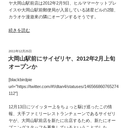
ヤ大岡山駅前店は2012年2月9日、ヒルママーケットプレ
イスや大岡山駅前郵便局が入居している諸星ビルの2階、
カラオケ漫遊來の隣にオープンするそうです。
“サ
続きを読む
イ
ゼ
リ
投
2011年12月25日
稿
ヤ
大岡山駅前にサイゼリヤ、2012年2月上旬
日:
大
オープンか
岡
山
[blackbirdpie
駅
url=”https://twitter.com/#!/dtan4/statuses/146566860765274
前
112″]
店、
2012
12月13日にツイッター上をちょっと駆け巡ったこの情
年
報、大手ファミリーレストランチェーンであるサイゼリ
2
ヤが、大岡山駅前店を新たに出店するため、新たにオー
月
プニングスタッフを募集しているということでした。