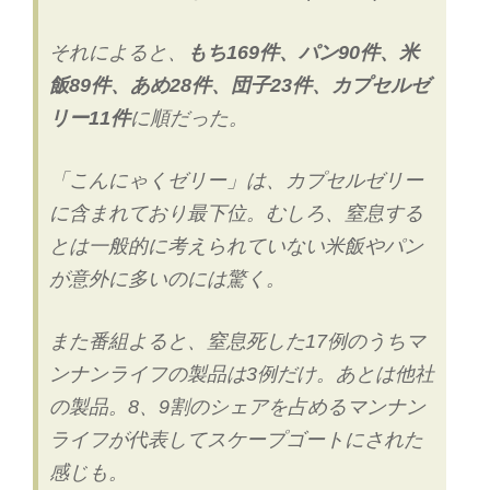
オ
ー
それによると、
もち169件、パン90件、米
プ
ン
飯89件、あめ28件、団子23件、カプセルゼ
か”
リー11件
に順だった。
の
「こんにゃくゼリー」は、カプセルゼリー
に含まれており最下位。むしろ、窒息する
とは一般的に考えられていない米飯やパン
が意外に多いのには驚く。
また番組よると、窒息死した17例のうちマ
ンナンライフの製品は3例だけ。あとは他社
の製品。8、9割のシェアを占めるマンナン
ライフが代表してスケープゴートにされた
感じも。