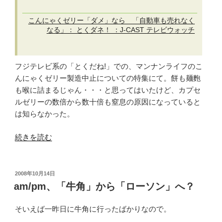
こんにゃくゼリー「ダメ」なら 「自動車も売れなく
なる」： とくダネ！ ：J-CAST テレビウォッチ
フジテレビ系の「とくだね!」での、マンナンライフのこ
んにゃくゼリー製造中止についての特集にて。餅も麺麭
も喉に詰まるじゃん・・・と思ってはいたけど、カプセ
ルゼリーの数倍から数十倍も窒息の原因になっていると
は知らなかった。
“蒟
続きを読む
蒻
畑
は
投
2008年10月14日
稿
ま
am/pm、「牛角」から「ローソン」へ？
日:
た
食
そいえば一昨日に牛角に行ったばかりなので。
べ