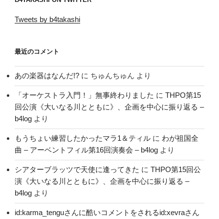
Tweets by b4takashi
最近のコメント
あの楽器はなんだ!?
に
ちゅんちゅん
より
「オーケストラ入門！」無事終わりました
に
THPO第15
回公演《大いなる川とともに》、企画を中心に振り返る –
b4log
より
もうちょい練習したかったマラ1＆ティル
に
わが祖国全
曲 – アーベントフィル第16回演奏会 – b4log
より
シアターブラッツで天使に逢ってきた
に
THPO第15回公
演《大いなる川とともに》、企画を中心に振り返る –
b4log
より
id:karma_tenguさんに酷いコメントをされるid:xevraさん