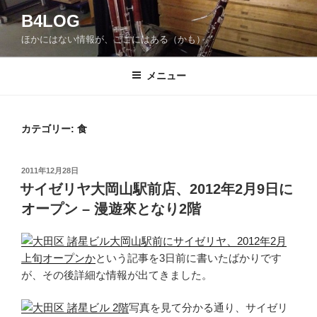
コ
B4LOG
ン
ほかにはない情報が、ここにはある（かも）。
テ
ン
ツ
メニュー
へ
ス
キ
カテゴリー: 食
ッ
プ
投
2011年12月28日
稿
サイゼリヤ大岡山駅前店、2012年2月9日に
日:
オープン – 漫遊來となり2階
大岡山駅前にサイゼリヤ、2012年2月
上旬オープンか
という記事を3日前に書いたばかりです
が、その後詳細な情報が出てきました。
写真を見て分かる通り、サイゼリ