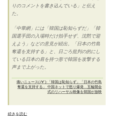
りのコメントを書き込んでいる」と伝え
た。
「中華網」には「韓国は恥知らずだ」「韓
国選手団の入場時だけ拍手せず、沈黙で迎
えよう」などの意見が続出。「日本の竹島
奪還を支持する」と、日ごろ批判の的にし
ている日本の肩を持つ形で韓国を攻撃する
声まで上がった。
痛いニュース(ﾉ∀`):「韓国は恥知らず」「日本の竹島
奪還を支持する」 中国ネットで怒り爆発…五輪開会
式のリハーサル映像を韓国が放映
“中
続きを読む