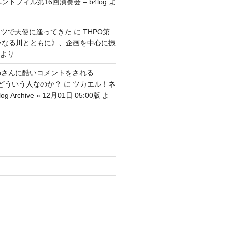
ントフィル第16回演奏会 – b4log
よ
ッツで天使に逢ってきた
に
THPO第
いなる川とともに》、企画を中心に振
より
tenguさんに酷いコメントをされる
さんはどういう人なのか？
に
ツカエル！ネ
g Archive » 12月01日 05:00版
よ