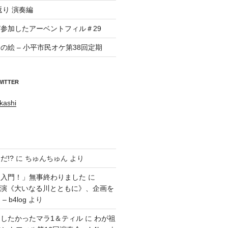
返り 演奏編
参加したアーベントフィル＃29
の絵 – 小平市民オケ第38回定期
WITTER
kashi
だ!?
に
ちゅんちゅん
より
ラ入門！」無事終わりました
に
回公演《大いなる川とともに》、企画を
 b4log
より
したかったマラ1＆ティル
に
わが祖