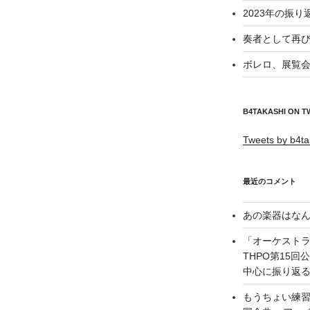
2023年の振り
奏者として再び
ボレロ、展覧会
B4TAKASHI ON T
Tweets by b4ta
最近のコメント
あの楽器はなん
「オーケスト
THPO第15
中心に振り返る –
もうちょい練習