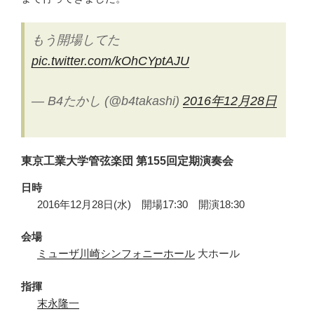
河
ド
もう開場してた
ラ
pic.twitter.com/kOhCYptAJU
マ
『真
田
— B4たかし (@b4takashi)
2016年12月28日
丸』
は
な
東京工業大学管弦楽団 第155回定期演奏会
ぜ
面
日時
白
2016年12月28日(水) 開場17:30 開演18:30
い
と
会場
感
ミューザ川崎シンフォニーホール
大ホール
じ
た
指揮
か”
末永隆一
の