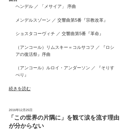
聴
ヘンデル ／ 「メサイア」 序曲
い
て
メンデルスゾーン ／ 交響曲第5番『宗教改革』
き
ま
ショスタコーヴィチ ／ 交響曲第5番『革命』
し
た”
（アンコール）リムスキー＝コルサコフ ／ 『ロシ
の
アの復活祭』序曲
（アンコール）ルロイ・アンダーソン ／ 『そりす
べり』
“た
続きを読む
ん
ぽ
ぽ
投
2016年12月25日
稿
#13
「この世界の片隅に」を観て涙を流す理由
日:
聴
が分からない
い