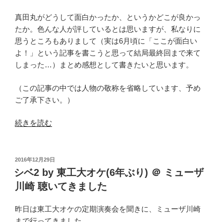
真田丸がどうして面白かったか、というかどこが良かっ
たか。色んな人が評しているとは思いますが、私なりに
思うところもありまして（実は6月頃に「ここが面白い
よ！」という記事を書こうと思って結局最終回まで来て
しまった…）まとめ感想として書きたいと思います。
（この記事の中では人物の敬称を省略しています、予め
ご了承下さい。）
“#
続きを読む
真
田
丸
投
2016年12月29日
稿
総
シベ2 by 東工大オケ(6年ぶり) ＠ ミューザ
日:
評
川崎 聴いてきました
2016
年
昨日は東工大オケの定期演奏会を聞きに、ミューザ川崎
大
まで行ってきました。