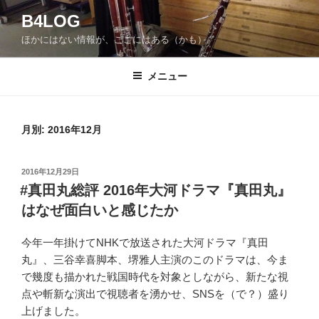
コ
B4LOG
ン
ほかにはない情報が、ここにはある（かも）。
テ
ン
ツ
メニュー
へ
ス
キ
月別: 2016年12月
ッ
プ
投
2016年12月29日
稿
#真田丸総評 2016年大河ドラマ『真田丸』
日:
はなぜ面白いと感じたか
今年一年掛けてNHKで放送された大河ドラマ『真田
丸』、三谷幸喜脚本、堺雅人主演のこのドラマは、今ま
で幾度も描かれた戦国時代を対象としながら、新たな視
点や斬新な演出で視聴者を湧かせ、SNSを（で？）盛り
上げました。