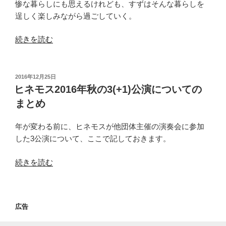
惨な暮らしにも思えるけれども、すずはそんな暮らしを
逞しく楽しみながら過ごしていく。
“「こ
続きを読む
の
世
界
投
2016年12月25日
稿
の
ヒネモス2016年秋の3(+1)公演についての
日:
片
まとめ
隅
に」
年が変わる前に、ヒネモスが他団体主催の演奏会に参加
を
した3公演について、ここで記しておきます。
観
て
“ヒ
続きを読む
涙
ネ
を
モ
流
ス
広告
す
2016
理
年