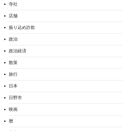
寺社
店舗
振り込め詐欺
政治
政治経済
散策
旅行
日本
日野市
映画
暦