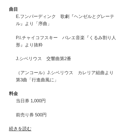
曲目
E.フンパーディンク 歌劇『ヘンゼルとグレーテ
ル』より「序曲」
P.I.チャイコフスキー バレエ音楽『くるみ割り人
形』より抜粋
J.シベリウス 交響曲第2番
（アンコール）J.シベリウス カレリア組曲より
第3曲「行進曲風に」
料金
当日券 1,000円
前売り券 500円
“シ
続きを読む