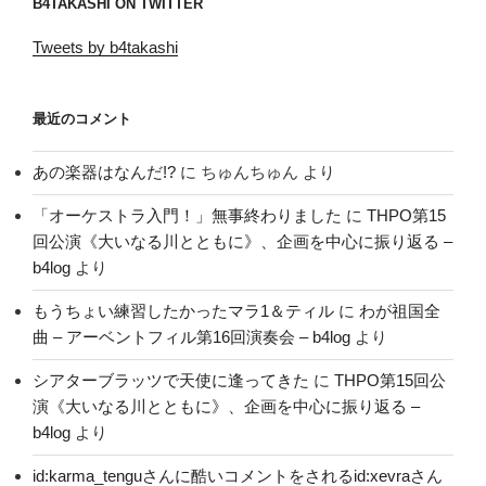
B4TAKASHI ON TWITTER
Tweets by b4takashi
最近のコメント
あの楽器はなんだ!?
に
ちゅんちゅん
より
「オーケストラ入門！」無事終わりました
に
THPO第15
回公演《大いなる川とともに》、企画を中心に振り返る –
b4log
より
もうちょい練習したかったマラ1＆ティル
に
わが祖国全
曲 – アーベントフィル第16回演奏会 – b4log
より
シアターブラッツで天使に逢ってきた
に
THPO第15回公
演《大いなる川とともに》、企画を中心に振り返る –
b4log
より
id:karma_tenguさんに酷いコメントをされるid:xevraさん