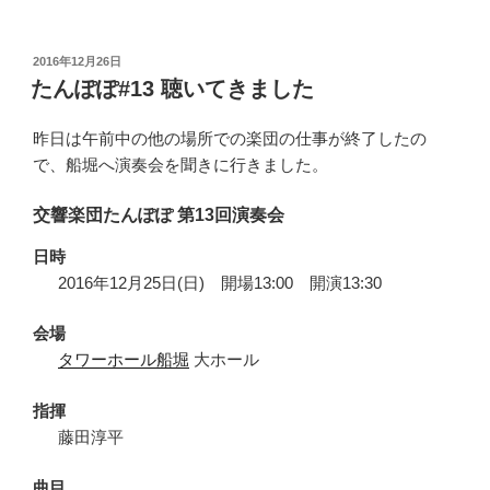
ベ
2
by
投
2016年12月26日
稿
東
たんぽぽ#13 聴いてきました
日:
工
大
昨日は午前中の他の場所での楽団の仕事が終了したの
オ
で、船堀へ演奏会を聞きに行きました。
ケ
交響楽団たんぽぽ 第13回演奏会
(6
年
日時
ぶ
2016年12月25日(日) 開場13:00 開演13:30
り)
＠
会場
ミ
タワーホール船堀
大ホール
ュ
ー
指揮
ザ
藤田淳平
川
崎
曲目