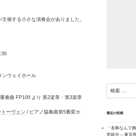
方が主催する小さな演奏会がありました。
:30
スタンウェイホール
検
索:
六重奏曲 FP100 より 第2楽章・第3楽章
ートーヴェン
/ ピアノ協奏曲第5番変ホ
最近の投稿
「名称なんて
学統合 – 東