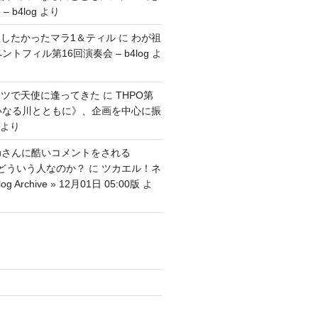
 b4log
より
したかったマラ1＆ティル
に
わが祖
ントフィル第16回演奏会 – b4log
よ
ッツで天使に逢ってきた
に
THPO第
いなる川とともに》、企画を中心に振
より
tenguさんに酷いコメントをされる
さんはどういう人なのか？
に
ツカエル！ネ
g Archive » 12月01日 05:00版
よ