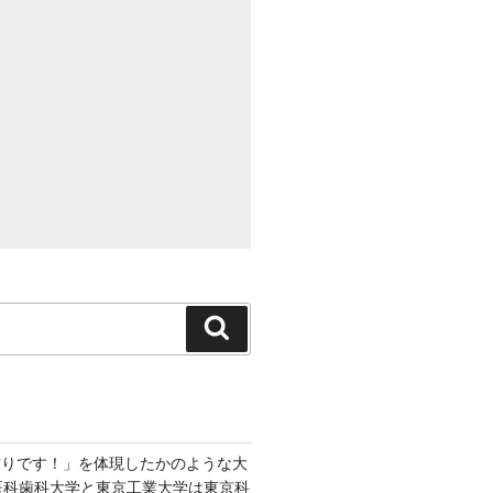
検
索
飾りです！」を体現したかのような大
京医科歯科大学と東京工業大学は東京科