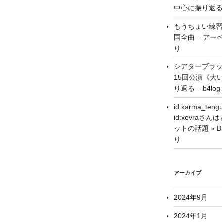
中心に振り返る –
もうちょい練習
国全曲 – アーベ
り
シアターブラ
15回公演《大
り返る – b4log
id:karma_
id:xevra
ットの話題 » Blo
り
アーカイブ
2024年9月
2024年1月