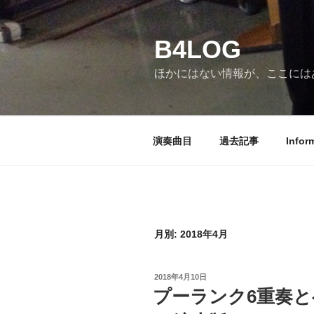
コ
ン
B4LOG
テ
ン
ほかにはない情報が、ここには
ツ
へ
ス
キ
演奏曲目
過去記事
Infor
ッ
プ
月別: 2018年4月
投
2018年4月10日
稿
プーランク6重奏
日: