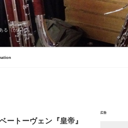
ある（かも）。
mation
広告
とベートーヴェン『皇帝』