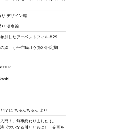
返り デザイン編
返り 演奏編
参加したアーベントフィル＃29
の絵 – 小平市民オケ第38回定期
WITTER
kashi
だ!?
に
ちゅんちゅん
より
ラ入門！」無事終わりました
に
回公演《大いなる川とともに》、企画を