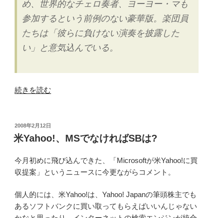
め、世界的なチェロ奏者、ヨーヨー・マも
参加するという前例のない豪華版。楽団員
たちは「彼らに負けない演奏を披露した
い」と意気込んでいる。
“ソ
続きを読む
ニ
ー
フ
投
2008年2月12日
稿
ィ
米Yahoo!、MSでなければSBは?
日:
ル
が
今月初めに飛び込んできた、「Microsoftが米Yahoo!に買
カ
収提案」というニュースに今更ながらコメント。
ー
個人的には、米Yahoo!は、Yahoo! Japanの筆頭株主でも
ネ
あるソフトバンクに買い取ってもらえばいいんじゃない
ギ
かなと思ったり。インターネットの検索エンジンが統合