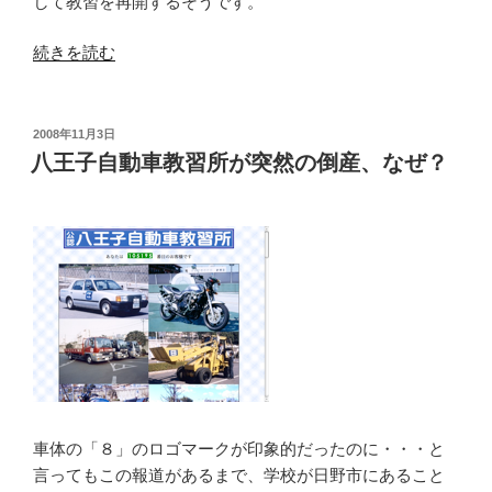
して教習を再開するそうです。
“破
続きを読む
産
し
た
投
2008年11月3日
稿
八
八王子自動車教習所が突然の倒産、なぜ？
日:
王
子
自
動
車
教
習
所、
「飛
鳥
ド
車体の「８」のロゴマークが印象的だったのに・・・と
ラ
言ってもこの報道があるまで、学校が日野市にあること