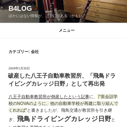
コ
B4LOG
ン
ほかにはない情報が、ここにはある（かも）。
テ
ン
ツ
メニュー
へ
ス
キ
カテゴリー: 会社
ッ
プ
投
2009年1月30日
稿
破産した八王子自動車教習所、「飛鳥ドラ
日:
イビングカレッジ日野」として再出発
八王子自動車教習所が倒産したという記事
に、
英会話学
校のNOVAのように、他の自動車学校が再建に取り組んで
くれれば
と書きましたが、飛鳥交通が教習所を引き継
飛鳥ドライビングカレッジ日野
ぎ、
と