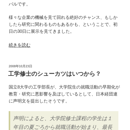
が
バルです。
突
然
様々な企業の機械を見て回れる絶好のチャンス、もしか
の
したら研究に関わるものもあるかも、ということで、初
倒
日の30日に展示を見てきました。
産、
な
“JIMTOF(日
続きを読む
ぜ？”
本
の
国
際
投
2008年10月23日
稿
工
工学修士のシューカツはいつから？
日:
作
機
国立8大学の工学部長が、大学院生の就職活動の早期化が
械
教育・研究に悪影響を及ぼしているとして、日本経団連
見
に声明文を提出したそうです。
本
市)
声明によると、大学院修士課程の学生は１
2008
年目の夏ごろから就職活動が始まり、最長
に