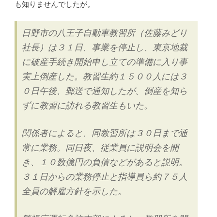
イ
も知りませんでしたが。
ビ
ン
日野市の八王子自動車教習所（佐藤みどり
グ
社長）は３１日、事業を停止し、東京地裁
カ
に破産手続き開始申し立ての準備に入り事
レ
ッ
実上倒産した。教習生約１５００人には３
ジ
０日午後、郵送で通知したが、倒産を知ら
日
ずに教習に訪れる教習生もいた。
野」
と
し
関係者によると、同教習所は３０日まで通
て
常に業務。同日夜、従業員に説明会を開
再
き、１０数億円の負債などがあると説明。
出
３１日からの業務停止と指導員ら約７５人
発”
の
全員の解雇方針を示した。