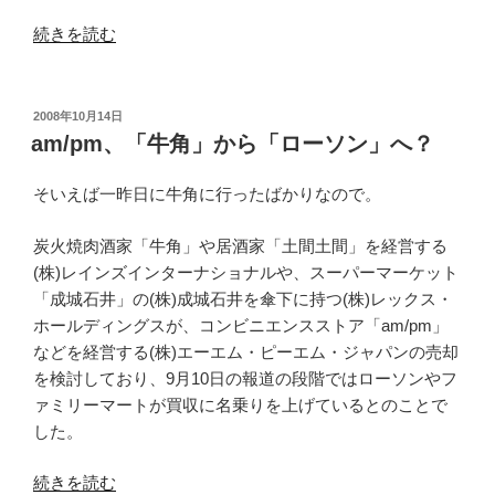
“工
続きを読む
学
修
士
投
2008年10月14日
稿
の
am/pm、「牛角」から「ローソン」へ？
日:
シ
ュ
そいえば一昨日に牛角に行ったばかりなので。
ー
炭火焼肉酒家「牛角」や居酒家「土間土間」を経営する
カ
(株)レインズインターナショナルや、スーパーマーケット
ツ
「成城石井」の(株)成城石井を傘下に持つ(株)レックス・
は
ホールディングスが、コンビニエンスストア「am/pm」
い
などを経営する(株)エーエム・ピーエム・ジャパンの売却
つ
を検討しており、9月10日の報道の段階ではローソンやフ
か
ァミリーマートが買収に名乗りを上げているとのことで
ら？”
した。
の
“am/pm、
続きを読む