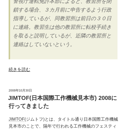
警視庁運転免許本部によると、教習所を閉
鎖する場合、３カ月前に申告するよう行政
指導しているが、同教習所は前日の３０日
に連絡。教習生は他の教習所に転校手続き
を取ると説明しているが、近隣の教習所と
連絡はしていないという。
“八
続きを読む
王
子
自
投
2008年10月30日
稿
動
JIMTOF(日本国際工作機械見本市) 2008に
日:
車
行ってきました
教
習
JIMTOF
(ジムトフ)とは、タイトル通り日本国際工作機械
所
見本市のことで、隔年で行われる工作機械のフェスティ