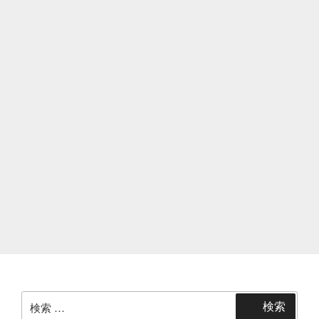
ン
検
検索
索: