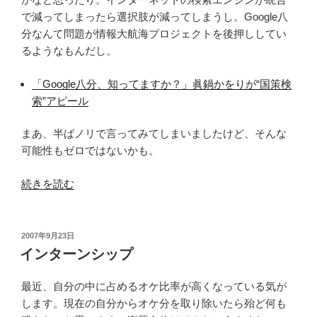
ー
で減ってしまったら選択肢が減ってしまうし。Google八
で
分なんて問題が情報大航海プロジェクトを後押ししてい
10
るようなもんだし。
月
に
「Google八分、知ってますか？」眞鍋かをりが“国策検
チ
索”アピール
ャ
リ
まあ、半ばノリで言ってみてしまいましたけど、そんな
テ
可能性もゼロではないかも。
ィ
ー
“米
続きを読む
公
Yahoo!、
演”
MS
の
で
投
2007年9月23日
稿
な
インターンシップ
日:
け
れ
最近、自分の中に占めるオケ比率が高くなっている気が
ば
します。現在の自分からオケ分を取り除いたら殆ど何も