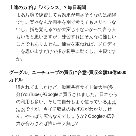
ッ
上達のカギは「バランス」? 毎日新聞
プ”
まあ片腕で練習しても効果が無さそうなのは納得
の
です。楽器なんか両手を別で考えてもメリットな
いし。指を覚えるのが大変じゃないかって言う人
もいると思いますが、練習すればそんなに難しい
ことでもありません。練習を重ねれば、メロディ
ーを思い出すだけで指が勝手に動くし。主観です
が。
グーグル、ユーチューブの買収に合意–買収金額16億5000
万ドル
噂されてましたけど、動画共有サイト最大手(多
分)YouTubeがGoogleに買収されました。日本から
の利用も多い、そして自分もよく使っている
よう
つべ
ですが、今イチ収益のあげ方がわかりませ
ん。やっぱり広告なんでしょうか? Googleの広告
力が合わされば怖いモノ無し?