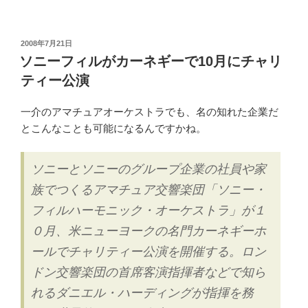
「牛
角」
か
投
2008年7月21日
稿
ら
ソニーフィルがカーネギーで10月にチャリ
日:
「ロ
ティー公演
ー
ソ
一介のアマチュアオーケストラでも、名の知れた企業だ
ン」
とこんなことも可能になるんですかね。
へ？”
の
ソニーとソニーのグループ企業の社員や家
族でつくるアマチュア交響楽団「ソニー・
フィルハーモニック・オーケストラ」が１
０月、米ニューヨークの名門カーネギーホ
ールでチャリティー公演を開催する。ロン
ドン交響楽団の首席客演指揮者などで知ら
れるダニエル・ハーディングが指揮を務