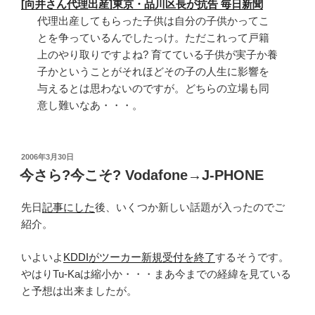
[向井さん代理出産]東京・品川区長が抗告 毎日新聞
代理出産してもらった子供は自分の子供かってこ
とを争っているんでしたっけ。ただこれって戸籍
上のやり取りですよね? 育てている子供が実子か養
子かということがそれほどその子の人生に影響を
与えるとは思わないのですが。どちらの立場も同
意し難いなあ・・・。
投
2006年3月30日
稿
今さら?今こそ? Vodafone→J-PHONE
日:
先日
記事にした
後、いくつか新しい話題が入ったのでご
紹介。
いよいよ
KDDIがツーカー新規受付を終了
するそうです。
やはりTu-Kaは縮小か・・・まあ今までの経緯を見ている
と予想は出来ましたが。