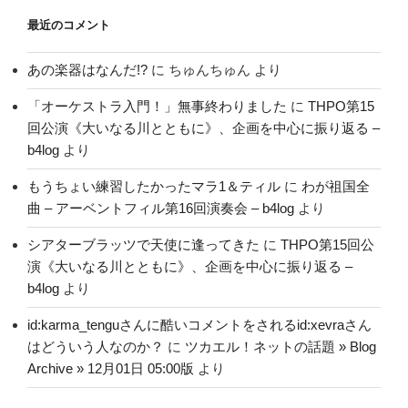
最近のコメント
あの楽器はなんだ!?
に
ちゅんちゅん
より
「オーケストラ入門！」無事終わりました
に
THPO第15
回公演《大いなる川とともに》、企画を中心に振り返る –
b4log
より
もうちょい練習したかったマラ1＆ティル
に
わが祖国全
曲 – アーベントフィル第16回演奏会 – b4log
より
シアターブラッツで天使に逢ってきた
に
THPO第15回公
演《大いなる川とともに》、企画を中心に振り返る –
b4log
より
id:karma_tenguさんに酷いコメントをされるid:xevraさん
はどういう人なのか？
に
ツカエル！ネットの話題 » Blog
Archive » 12月01日 05:00版
より