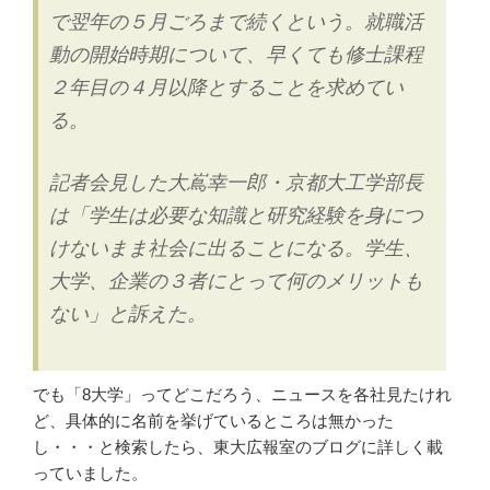
で翌年の５月ごろまで続くという。就職活
行
っ
動の開始時期について、早くても修士課程
て
２年目の４月以降とすることを求めてい
き
る。
ま
し
た”
記者会見した大嶌幸一郎・京都大工学部長
の
は「学生は必要な知識と研究経験を身につ
けないまま社会に出ることになる。学生、
大学、企業の３者にとって何のメリットも
ない」と訴えた。
でも「8大学」ってどこだろう、ニュースを各社見たけれ
ど、具体的に名前を挙げているところは無かった
し・・・と検索したら、東大広報室のブログに詳しく載
っていました。