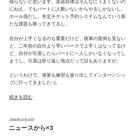
SB
残らないと思います。楽器自体はそんなにうまくないの
は?”
にねえ。でもパートに人数いないからやるしかないし。
の
ホール係だし。冬定チケット予約システムなんていう新
たな課題も降ってきてるし。
自分が上手くなるのも重要だけど、後輩の面倒も見ない
と。二年前の自分より早いペースで上手くはなってるけ
ど、自分が引退したらパートに一人しかいなくなってし
まうし。引退は折り返し地点だって話もありますが。
というわけで、後輩も練習も放り出してインターンシッ
プに行ってきました:-)。
“イ
続きを読む
ン
タ
ー
投
2006年10月10日
稿
ン
ニュースから×3
日:
シ