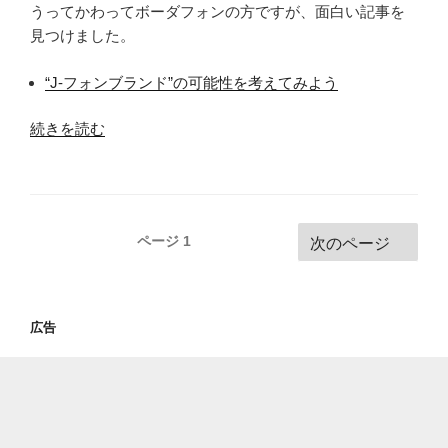
うってかわってボーダフォンの方ですが、面白い記事を
見つけました。
“J-フォンブランド”の可能性を考えてみよう
“今
続きを読む
さ
ら?
今
こ
投
ページ
1
次のページ
そ?
稿
Vodafone→J-
ナ
PHONE”
ビ
の
広告
ゲ
ー
シ
ョ