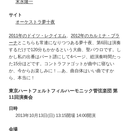
末永隆一
サイト
オーケストラ夢十夜
2011年のドイツ・レクイエム
、
2012年のカルミナ・ブラ
ーナ
とこちらも常連になりつつある夢十夜、第6回は演奏
するだけで120分もかかるという大曲、聖パウロです。し
かし私の出番はパート譜にして4ページ、総演奏時間たっ
た15分ほどです。コントラファゴットが曲中に寝ない
か、今からお楽しみに！…あ、曲自体はいい曲ですか
ら、本当に！
東京ハートフェルトフィルハーモニック管弦楽団 第
11回演奏会
日時
2013年10月13日(日) 13:15開場 14:00開演
会場