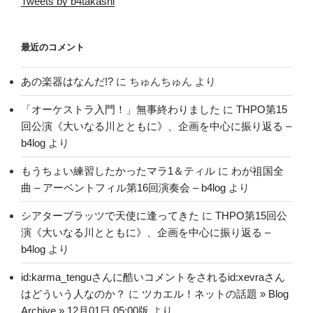
Tweets by b4takashi
最近のコメント
あの楽器はなんだ!?
に
ちゅんちゅん
より
「オーケストラ入門！」無事終わりました
に
THPO第15
回公演《大いなる川とともに》、企画を中心に振り返る –
b4log
より
もうちょい練習したかったマラ1＆ティル
に
わが祖国全
曲 – アーベントフィル第16回演奏会 – b4log
より
シアターブラッツで天使に逢ってきた
に
THPO第15回公
演《大いなる川とともに》、企画を中心に振り返る –
b4log
より
id:karma_tenguさんに酷いコメントをされるid:xevraさん
はどういう人なのか？
に
ツカエル！ネットの話題 » Blog
Archive » 12月01日 05:00版
より