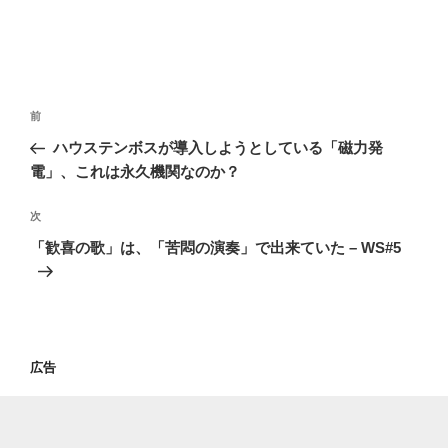
投
過
前
稿
去
ハウステンボスが導入しようとしている「磁力発
ナ
の
電」、これは永久機関なのか？
ビ
投
稿
ゲ
次
次
の
ー
「歓喜の歌」は、「苦悶の演奏」で出来ていた – WS#5
投
シ
稿
ョ
ン
広告