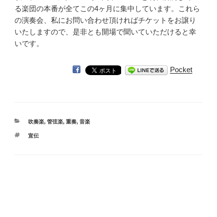
る楽団の本番が全てこの4ヶ月に集中しています。これら
の演奏会、私にお問い合わせ頂ければチケットをお譲り
いたしますので、是非とも開場で聞いていただけると幸
いです。
Pocket
カ
吹奏楽
,
管弦楽
,
重奏
,
音楽
テ
タ
宣伝
ゴ
グ
リ
ー