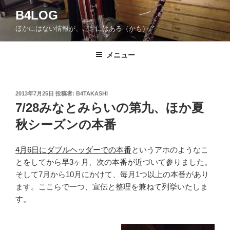
コ
B4LOG
ン
ほかにはない情報が、ここにはある（かも）。
テ
ン
ツ
メニュー
へ
ス
キ
投
2013年7月25日
投稿者:
B4TAKASHI
稿
ッ
7/28みなとみらいの第九、ほか夏
日:
プ
秋シーズンの本番
4月6日にダブルヘッダーでの本番
というアホのようなこ
とをしてから早3ヶ月、次の本番が近づいて参りました。
そして7月から10月にかけて、毎月1つ以上の本番があり
ます。ここらで一つ、宣伝と整理を兼ねて列挙いたしま
す。