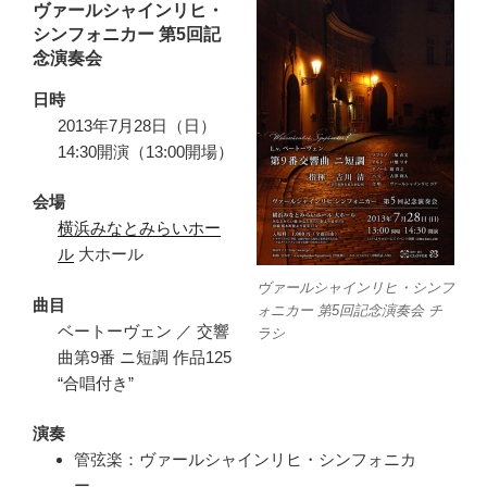
ヴァールシャインリヒ・
シンフォニカー 第5回記
念演奏会
日時
2013年7月28日（日）
14:30開演（13:00開場）
会場
横浜みなとみらいホー
ル
大ホール
ヴァールシャインリヒ・シンフ
曲目
ォニカー 第5回記念演奏会 チ
ベートーヴェン ／ 交響
ラシ
曲第9番 ニ短調 作品125
“合唱付き”
演奏
管弦楽：ヴァールシャインリヒ・シンフォニカ
ー