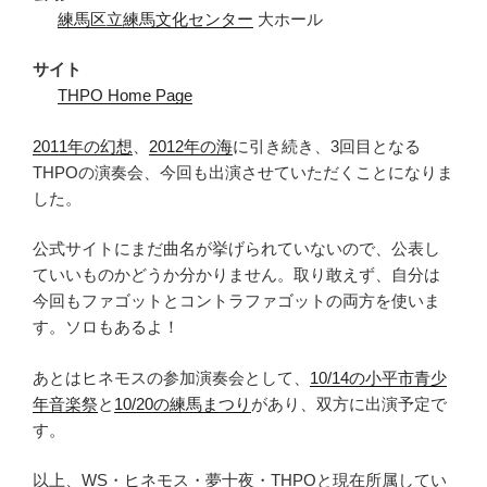
練馬区立練馬文化センター
大ホール
サイト
THPO Home Page
2011年の幻想
、
2012年の海
に引き続き、3回目となる
THPOの演奏会、今回も出演させていただくことになりま
した。
公式サイトにまだ曲名が挙げられていないので、公表し
ていいものかどうか分かりません。取り敢えず、自分は
今回もファゴットとコントラファゴットの両方を使いま
す。ソロもあるよ！
あとはヒネモスの参加演奏会として、
10/14の小平市青少
年音楽祭
と
10/20の練馬まつり
があり、双方に出演予定で
す。
以上、WS・ヒネモス・夢十夜・THPOと現在所属してい