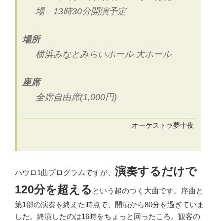
場 13時30分開演予定
場所
横浜みなとみらいホール 大ホール
座席
全席自由席(1,000円)
オーケストラ夢十夜
演奏するだけで
パウロ1曲プログラムですが、
120分を超える
という超のつく大曲です。序曲と
第1部の演奏を終えた時点で、開演から80分を過ぎていま
した。終演したのは16時をちょっと回ったころ。観客の