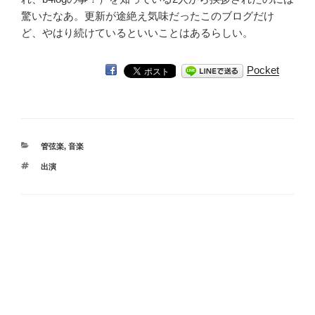
驚いたなあ。更新が途絶え気味だったこのブログだけ
ど、やはり続けているといいことはあるらしい。
Pocket
カ
管弦楽
,
音楽
テ
タ
出演
ゴ
グ
リ
ー