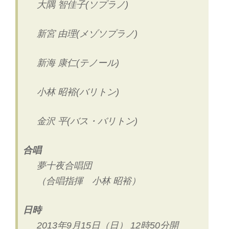
大隅 智佳子(ソプラノ)
新宮 由理(メゾソプラノ)
新海 康仁(テノール)
小林 昭裕(バリトン)
金沢 平(バス・バリトン)
合唱
夢十夜合唱団
（合唱指揮 小林 昭裕）
日時
2013年9月15日（日） 12時50分開