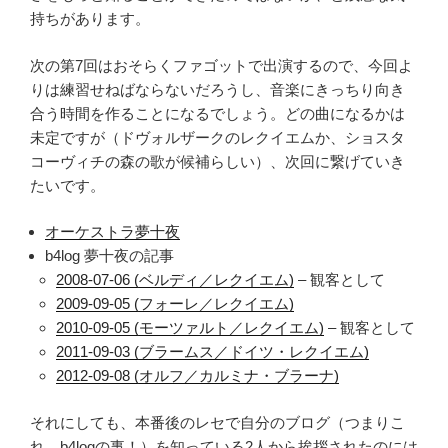
持ちがあります。
次の第7回はおそらくファゴットで出演するので、今回よ
りは練習せねばならないだろうし、音楽にきっちり向き
合う時間を作ることになるでしょう。どの曲になるかは
未定ですが（ドヴォルザークのレクイエムか、ショスタ
コーヴィチの森の歌が候補らしい）、次回に繋げていき
たいです。
オーケストラ夢十夜
b4log 夢十夜の記事
2008-07-06 (ベルディ／レクイエム)
– 観客として
2009-09-05 (フォーレ／レクイエム)
2010-09-05 (モーツァルト／レクイエム)
– 観客として
2011-09-03 (ブラームス／ドイツ・レクイエム)
2012-09-08 (オルフ／カルミナ・ブラーナ)
それにしても、本番後のレセで自分のブログ（つまりこ
れ、b4logの事！）を知っている2人から挨拶されたのには