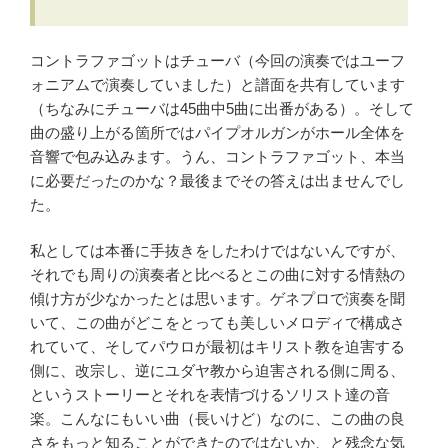
コントラファゴットはチューバ（今回の演奏ではユーフ
ォニアムで演奏していました）と譜面を共有しています
（ちなみにチューバは45曲中5曲に出番がある）。そして
曲の盛り上がる箇所ではパイプオルガンがホール全体を
音響で包み込みます。うん、コントラファゴット、本当
に必要だったのかな？最後までその答えは出ませんでし
た。
私としては本番に手抜きをしたわけではないんですが、
それでも周りの演奏者と比べるとこの曲に対する情熱の
傾け方が少なかったとは思います。ゲネプロで演奏を聞
いて、この曲がどこをとっても美しいメロディで構成さ
れていて、そしてパウロが最初はキリスト教を迫害する
側に、改宗し、逆にユダヤ教から迫害される側に周る、
というストーリーとそれを表情づけるソリスト達の音
楽。こんなにもいい曲（長いけど）なのに、この曲の良
さをもっと知ることができたのではないか、と残念な気