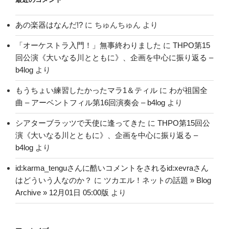
あの楽器はなんだ!?
に
ちゅんちゅん
より
「オーケストラ入門！」無事終わりました
に
THPO第15
回公演《大いなる川とともに》、企画を中心に振り返る –
b4log
より
もうちょい練習したかったマラ1＆ティル
に
わが祖国全
曲 – アーベントフィル第16回演奏会 – b4log
より
シアターブラッツで天使に逢ってきた
に
THPO第15回公
演《大いなる川とともに》、企画を中心に振り返る –
b4log
より
id:karma_tenguさんに酷いコメントをされるid:xevraさん
はどういう人なのか？
に
ツカエル！ネットの話題 » Blog
Archive » 12月01日 05:00版
より