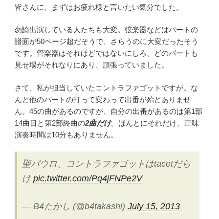
皆さんに、まずはお疲れ様と言いたい気分でした。
勿論出演している人たちも大変。弦楽器などはパートの
譜面が50ページ超だそうで、さらうのに大変だったそう
です。管楽器はそれほどではないにしろ、どのパートも
見せ場がそれなりにあり、頑張っていました。
さて、私が担当していたコントラファゴットですが。な
んと他のパートの打って変わって出番が殆どありませ
ん。45の曲があるのですが、自分の出番があるのは第1部
14曲目と第2部終曲の
2曲だけ
。ほんとにそれだけ。正味
演奏時間は10分もありません。
聖パウロ、コントラファゴットはtacetだら
け
pic.twitter.com/Pq4jFNPe2V
— B4たかし (@b4takashi)
July 15, 2013