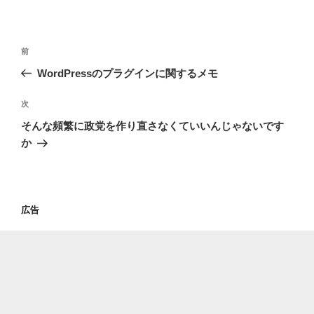
投
過
前
稿
去
WordPressのプラグインに関するメモ
ナ
の
ビ
投
次
次
稿
ゲ
の
そんな頻繁に政党を作り直さなくていいんじゃないです
投
ー
か
稿
シ
ョ
ン
広告