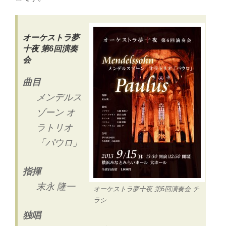
オーケストラ夢
十夜 第6回演奏
会
曲目
メンデルス
ゾーン オ
ラトリオ
「パウロ」
指揮
末永 隆一
オーケストラ夢十夜 第6回演奏会 チ
ラシ
独唱