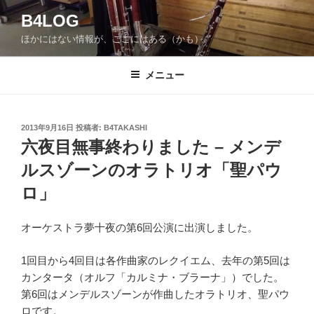
コ
B4LOG
ン
ほかにはない情報が、ここにはある（かも）。
テ
ン
ツ
メニュー
へ
ス
キ
投
2013年9月16日
投稿者:
B4TAKASHI
稿
ッ
六夜目無事終わりました – メンデ
日:
プ
ルスゾーンのオラトリオ「聖パウ
ロ」
オーケストラ夢十夜の第6回公演に出演しました。
1回目から4回目は各作曲家のレクイエム、去年の第5回は
カンタータ（オルフ「カルミナ・ブラーナ」）でした。
第6回はメンデルスゾーンが作曲したオラトリオ、聖パウ
ロです。