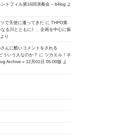
ントフィル第16回演奏会 – b4log
よ
ッツで天使に逢ってきた
に
THPO第
いなる川とともに》、企画を中心に振
より
tenguさんに酷いコメントをされる
さんはどういう人なのか？
に
ツカエル！ネ
g Archive » 12月01日 05:00版
よ