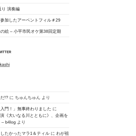
返り 演奏編
参加したアーベントフィル＃29
の絵 – 小平市民オケ第38回定期
WITTER
kashi
だ!?
に
ちゅんちゅん
より
ラ入門！」無事終わりました
に
回公演《大いなる川とともに》、企画を
 b4log
より
したかったマラ1＆ティル
に
わが祖