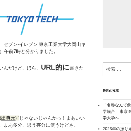
、セブン-イレブン 東京工業大学大岡山キ
月）午前7時と分かりました。
検
URL的に
いんだけど、ほら、
書きた
索:
最近の投稿
「名称なんて
学統合 – 東
(
出典元
)
じゃないじゃんかっ！まあいい
学大学へ
。まあ多分、思う存分に使うけどさ。
2023年の振り