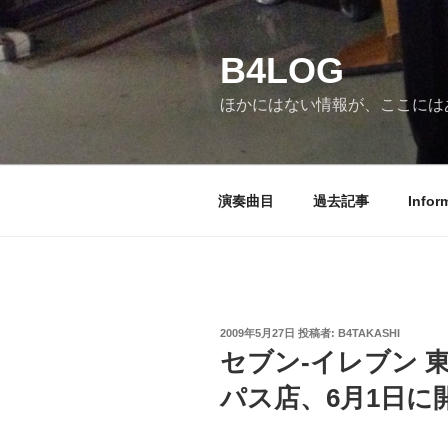
コ
ン
B4LOG
テ
ン
ほかにはない情報が、ここには
ツ
へ
ス
キ
演奏曲目
過去記事
Infor
ッ
プ
投
2009年5月27日
投稿者:
B4TAKASHI
稿
セブン-イレブン 
日:
パス店、6月1日に