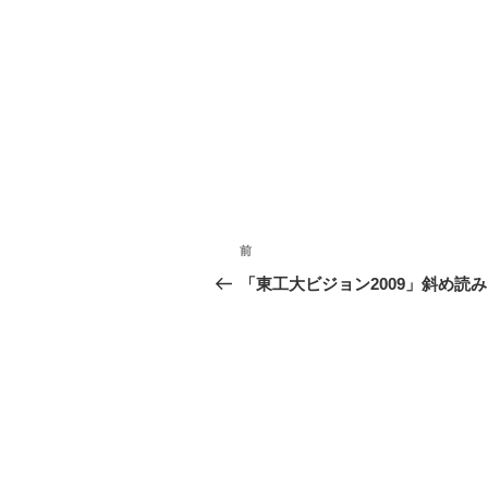
投
前
過
稿
去
「東工大ビジョン2009」斜め読み
の
ナ
投
ビ
稿
ゲ
ー
シ