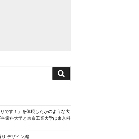
検
索
飾りです！」を体現したかのような大
京医科歯科大学と東京工業大学は東京科
返り デザイン編