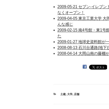
2009-05-21 セブン-イ
なくオープン！
2009-04-05 東京工業大
んな感じ
2009-02-15 南4号館・東
た
2009-01-27 地球史資
2008-08-13 石川台通路(
2008-04-14 大岡山南の
カ
土建
,
大学
,
店舗
テ
ゴ
リ