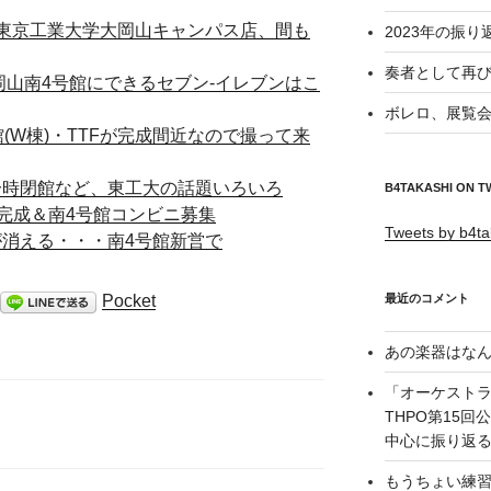
レブン 東京工業大学大岡山キャンパス店、間も
2023年の振り
奏者として再び
学 大岡山南4号館にできるセブン-イレブンはこ
ボレロ、展覧会
1号館(W棟)・TTFが完成間近なので撮って来
料館が一時閉館など、東工大の話題いろいろ
B4TAKASHI ON T
地下)完成＆南4号館コンビニ募集
Tweets by b4ta
藤棚が消える・・・南4号館新営で
Pocket
最近のコメント
あの楽器はなん
「オーケスト
THPO第15
中心に振り返る –
もうちょい練習