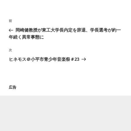
投
過
前
稿
去
岡崎健教授が東工大学長内定を辞退、学長選考が約一
ナ
の
年続く異常事態に
ビ
投
稿
ゲ
次
次
の
ー
ヒネモス＠小平市青少年音楽祭＃23
投
シ
稿
ョ
ン
広告