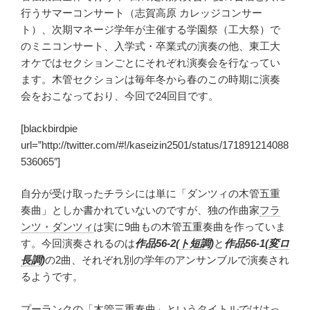
行うサマーコンサート（志賀高原 カレッジコンサー
ト）、次期マネージ学年が主催する学園祭（工大祭）で
のミニコンサート、入学式・卒業式の演奏の他、東工大
オケではセクションごとにそれぞれ演奏会を行なってい
ます。木管セクションは毎年冬から春のこの時期に演奏
会をおこなっており、今回で24回目です。
[blackbirdpie
url=”http://twitter.com/#!/kaseizin2501/status/171891214088
536065″]
自分が受け取ったチラシには単に「ダンツィの木管五重
奏曲」としか書かれていないのですが、独の作曲家
フラ
ンツ・ダンツィ
は実に9曲もの木管五重奏曲を作っていま
す。今回演奏されるのは
作品56-2(
ト短調
)
と
作品56-1(
変ロ
長調
)
の2曲、それぞれ別の学年のアンサンブルで演奏され
るようです。
プーランク
の「木管三重奏曲」というタイトルでははっ