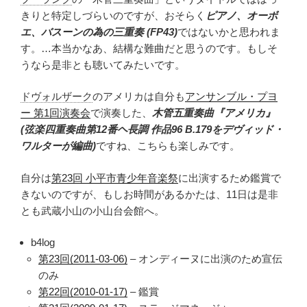
きりと特定しづらいのですが、おそらく
ピアノ、オーボ
エ、バスーンの為の三重奏 (FP43)
ではないかと思われま
す。…本当かなあ、結構な難曲だと思うのです。もしそ
うなら是非とも聴いてみたいです。
ドヴォルザーク
のアメリカは自分も
アンサンブル・プヨ
ー 第1回演奏会
で演奏した、
木管五重奏曲『アメリカ』
(弦楽四重奏曲第12番ヘ長調 作品96 B.179をデヴィッド・
ワルターが編曲)
ですね、こちらも楽しみです。
自分は
第23回 小平市青少年音楽祭
に出演するため鑑賞で
きないのですが、もしお時間があるかたは、11日は是非
とも武蔵小山の小山台会館へ。
b4log
第23回(2011-03-06)
– オンディーヌに出演のため宣伝
のみ
第22回(2010-01-17)
– 鑑賞