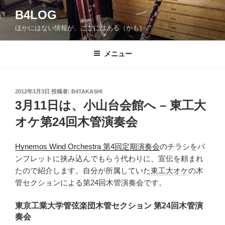
コ
B4LOG
ン
ほかにはない情報が、ここにはある（かも）。
テ
ン
ツ
メニュー
へ
ス
キ
投
2012年3月3日
投稿者:
B4TAKASHI
稿
ッ
3月11日は、小山台会館へ – 東工大
日:
プ
オケ第24回木管演奏会
Hynemos Wind Orchestra 第4回定期演奏会
のチラシをパ
ンフレットに挟み込んでもらう代わりに、宣伝を頼まれ
たので紹介します。自分が所属していた
東工大オケ
の木
管セクションによる第24回木管演奏会です。
東京工業大学管弦楽団木管セクション 第24回木管演
奏会