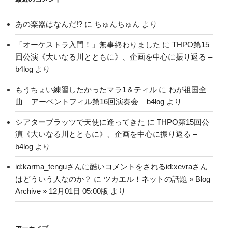
あの楽器はなんだ!?
に
ちゅんちゅん
より
「オーケストラ入門！」無事終わりました
に
THPO第15
回公演《大いなる川とともに》、企画を中心に振り返る –
b4log
より
もうちょい練習したかったマラ1＆ティル
に
わが祖国全
曲 – アーベントフィル第16回演奏会 – b4log
より
シアターブラッツで天使に逢ってきた
に
THPO第15回公
演《大いなる川とともに》、企画を中心に振り返る –
b4log
より
id:karma_tenguさんに酷いコメントをされるid:xevraさん
はどういう人なのか？
に
ツカエル！ネットの話題 » Blog
Archive » 12月01日 05:00版
より