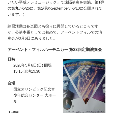
いたい平成テレミュージック」で遠隔演奏を実施、
第1弾
の第九が5/26
に、
第2弾のSeptemberが6/10
に公開されて
います。）
練習活動は各楽団とも徐々に再開しているところです
が、公演本番としては初めて、アーベントフィルでの演
奏会が9月6日にありました。
アーベント・フィルハーモニカー 第23回定期演奏会
日時
2020年9月6日(日) 開場
19:15 開演19:30
会場
国立オリンピック記念青
少年総合センター
大ホー
ル
入場料