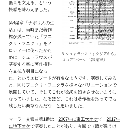
低音を支える、という
快感を味わえました。
第4楽章「ナポリ人の生
活」は、当時まだ著作
権が残っていた『フニ
クリ・フニクラ』をメ
ロディーに使ったがた
R.シュトラウス「イタリアから」
めに、シュトラウスが
スコア1ページ（第1楽章）
演奏する毎に著作権料
を支払う羽目になっ
た、というエピソードが有名なようです。演奏してみる
と、同じフニクリ・フニクラを様々なバリエーションで
展開していて、そしてこれが聴衆を飽きさせないように
なっていました。なるほど、これは著作権を払ってでも
残したい楽章なんだな、と思いました。
マーラー交響曲第1番は、
2007年に東工大オケ
で、
2017年
に地下オケ
で演奏したことがあり、今回で（版が違うけ