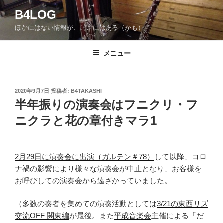
コ
B4LOG
ン
ほかにはない情報が、ここにはある（かも）。
テ
ン
ツ
メニュー
へ
ス
キ
投
2020年9月7日
投稿者:
B4TAKASHI
稿
ッ
半年振りの演奏会はフニクリ・フ
日:
プ
ニクラと花の章付きマラ1
2月29日に演奏会に出演（ガルテン＃78）
して以降、コロ
ナ禍の影響により様々な演奏会が中止となり、お客様を
お呼びしての演奏会から遠ざかっていました。
（多数の奏者を集めての演奏活動としては
3/21の東西リズ
交流OFF 関東編
が最後。また
平成音楽会
主催による「だ