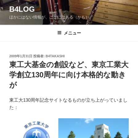
コ
B4LOG
ン
ほかにはない情報が、ここにはある（かも）。
テ
ン
ツ
メニュー
へ
ス
キ
投
2009年1月31日
投稿者:
B4TAKASHI
稿
ッ
東工大基金の創設など、東京工業大
日:
プ
学創立130周年に向け本格的な動き
が
東工大130周年記念サイトなるものが立ち上がっていまし
た：