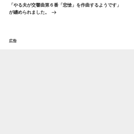
の
ー
「やる夫が交響曲第６番「悲愴」を作曲するようです」
投
が纏められました。
シ
稿
ョ
ン
広告