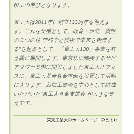
竣工の運びとなります。
東工大は2011年に創立130周年を迎えま
す。これを契機として、教育・研究・貢献
の３つの柱で"科学と技術で未来を創造す
る"を起点として、「東工大130」事業を有
意義に展開します。東京駅に隣接するサピ
アタワー８階に開設しました東工大オフィ
スに、東工大基金募金本部を設置して活動
に入ります。蔵前工業会を中心として結成
いただいた"東工大基金支援会"が大きな支
えです。
東京工業大学ホームページ | 学長より