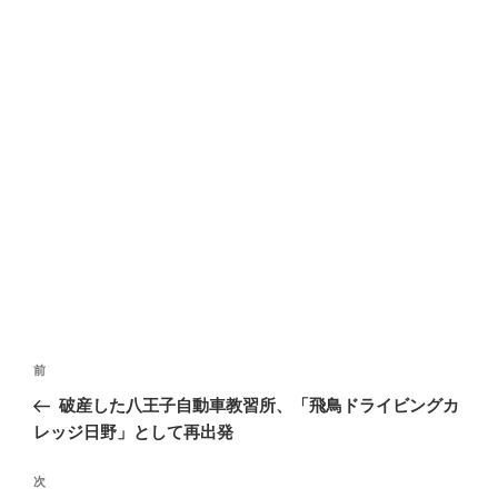
投
過
前
稿
去
破産した八王子自動車教習所、「飛鳥ドライビングカ
ナ
の
レッジ日野」として再出発
ビ
投
稿
ゲ
次
次