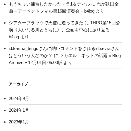
もうちょい練習したかったマラ1＆ティル
に
わが祖国全
曲 – アーベントフィル第16回演奏会 – b4log
より
シアターブラッツで天使に逢ってきた
に
THPO第15回公
演《大いなる川とともに》、企画を中心に振り返る –
b4log
より
id:karma_tenguさんに酷いコメントをされるid:xevraさん
はどういう人なのか？
に
ツカエル！ネットの話題 » Blog
Archive » 12月01日 05:00版
より
アーカイブ
2024年9月
2024年1月
2023年1月