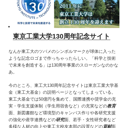
東京工業大学130周年記念サイト
なんか東工大のツバメのシンボルマークが球体に入った
ような記念ロゴまで作っちゃったらしい。「科学と技術
で未来を創造する」は130周年事業のスローガンなのかな
あ。
今のところ、東工大130周年記念サイトは東京工業大学基
金（東工大基金）の説明ページとなってしまっている。
東工大基金では50億円を集めて、国際連携や奨学金の充
実・学生支援体制（学生用宿舎など）の充実などの
教育
面、新図書館など環境型のキャンパス作りや各研究支援
の強化や産学連携などの
研究
面、若手・女性研究者など
多様な人材の向上や東工大校友本部の設置などの
貢献
面