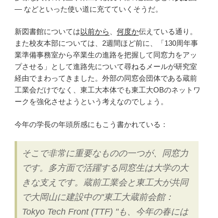
— などといった使い道に充てていくそうだ。
新図書館については
以前から
、
何度か
伝えている通り。
また校友本部については、2週間ほど前に、「130周年事
業準備事務室から卒業生の進路を把握して同窓力をアッ
プさせる」として進路先について尋ねるメールが研究室
経由でまわってきました。外部の同窓会団体である蔵前
工業会だけでなく、東工大本体でも東工大OBのネットワ
ークを強化させようという考えなのでしょう。
今年の学長の年頭所感にもこう書かれている：
そこで非常に重要なものの一つが、同窓力
です。多方面で活躍する同窓生は大学の大
きな支えです。蔵前工業会と東工大が共同
で大岡山に建設中の"東工大蔵前会館：
Tokyo Tech Front (TTF) "も、今年の春には