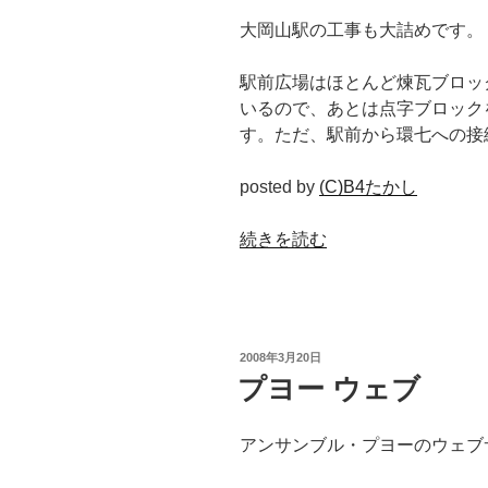
大岡山駅の工事も大詰めです。
駅前広場はほとんど煉瓦ブロッ
いるので、あとは点字ブロック
す。ただ、駅前から環七への接
posted by
(C)B4たかし
“大
続きを読む
岡
山
駅
近
投
2008年3月20日
況
稿
プヨー ウェブ
日:
2008.03.21”
の
アンサンブル・プヨーのウェブ