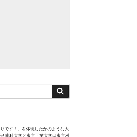
検
索
飾りです！」を体現したかのような大
京医科歯科大学と東京工業大学は東京科