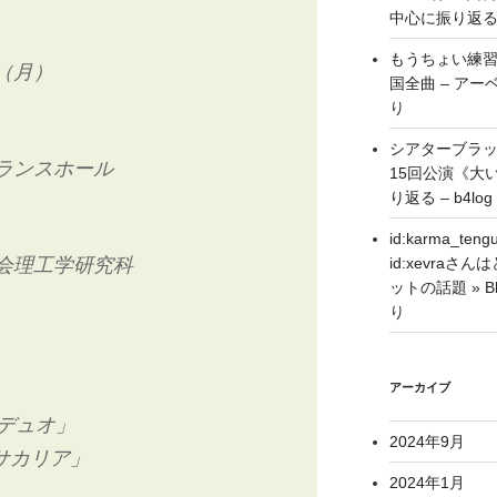
中心に振り返る –
もうちょい練習
（月）
国全曲 – アーベ
り
シアターブラ
ランスホール
15回公演《大
り返る – b4log
id:karma_
id:xevra
会理工学研究科
ットの話題 » Blo
り
アーカイブ
「デュオ」
2024年9月
ッサカリア」
2024年1月