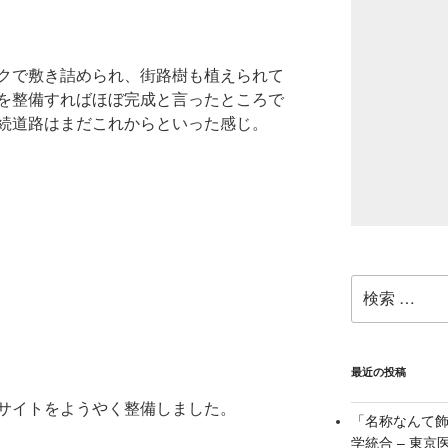
クで敷き詰められ、街路樹も植えられて
を整備すればほぼ完成と言ったところで
続道路はまだこれからといった感じ。
検
索:
最近の投稿
サイトをようやく整備しました。
「名称なんて
学統合 – 東