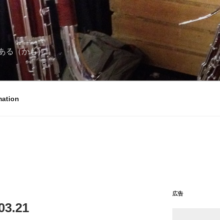
ある（かも）。
mation
広告
3.21