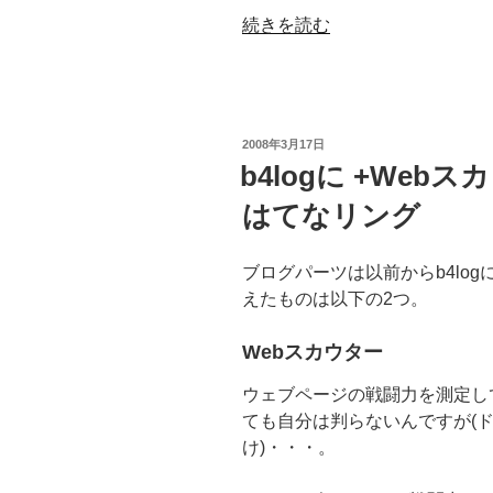
市
“ウ
続きを読む
大
ェ
学
ブ
に
リ
美
ン
し
投
2008年3月17日
グ
い
稿
b4logに +Web
日:
で
時
はてなリング
い
代
ろ
へ
い
—
ブログパーツは以前からb4lo
ろ
東
えたものは以下の2つ。
調
急
べ
グ
Webスカウター
て
ル
ウェブページの戦闘力を測定し
み
ー
ても自分は判らないんですが(
た”
プ”
け)・・・。
の
の