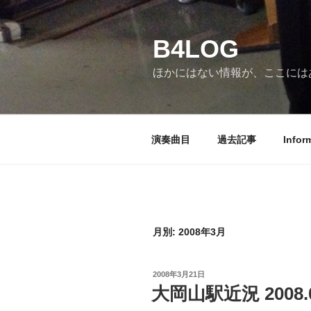
コ
ン
B4LOG
テ
ン
ほかにはない情報が、ここには
ツ
へ
ス
キ
演奏曲目
過去記事
Infor
ッ
プ
月別: 2008年3月
投
2008年3月21日
稿
大岡山駅近況 2008.0
日: