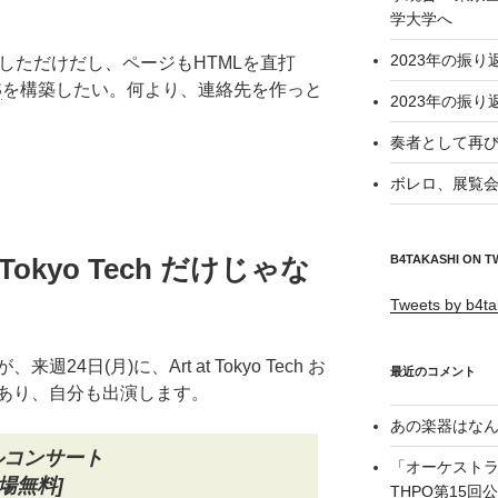
学大学へ
2023年の振り
用しただけだし、ページもHTMLを直打
S
を構築したい。何より、連絡先を作っと
2023年の振り
奏者として再び
ボレロ、展覧会
at Tokyo Tech だけじゃな
B4TAKASHI ON T
Tweets by b4ta
が、来週24日(月)に、Art at Tokyo Tech お
最近のコメント
あり、自分も出演します。
あの楽器はなん
ルコンサート
「オーケスト
[入場無料]
THPO第15