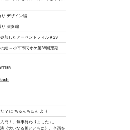
返り デザイン編
返り 演奏編
参加したアーベントフィル＃29
の絵 – 小平市民オケ第38回定期
WITTER
kashi
だ!?
に
ちゅんちゅん
より
ラ入門！」無事終わりました
に
回公演《大いなる川とともに》、企画を