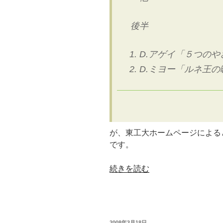
後半
D.アゲイ「５つの
D.ミヨー「ルネ王の
が、東工大ホームページによる
です。
“2008.03.24
続きを読む
は
Art
at
Tokyo
投
2008年3月18日