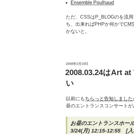
Ensemble Poulhaud
ただ、CSSはP_BLOGのを流
ち、出来ればPHPか何かで
CM
かないと。
投
2008年3月19日
稿
2008.03.24はArt 
日:
い
以前にも
ちらっと告知しました
昼のエントランスコンサートが
お昼のエントランスホー
3/24(月) 12:15-12:55 