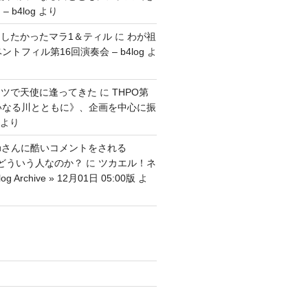
 b4log
より
したかったマラ1＆ティル
に
わが祖
ントフィル第16回演奏会 – b4log
よ
ッツで天使に逢ってきた
に
THPO第
いなる川とともに》、企画を中心に振
より
tenguさんに酷いコメントをされる
さんはどういう人なのか？
に
ツカエル！ネ
g Archive » 12月01日 05:00版
よ