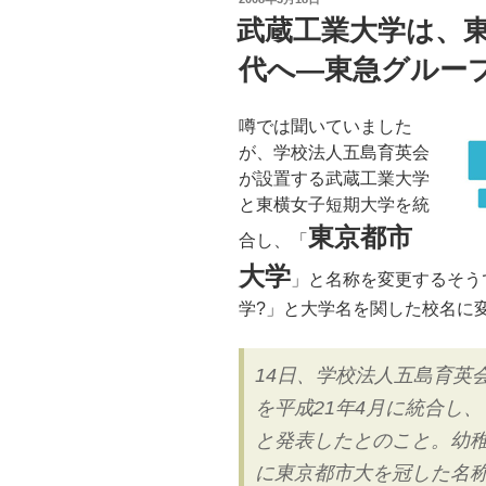
Tech
稿
武蔵工業大学は、
日:
だ
代へ—東急グルー
け
じ
ゃ
噂では聞いていました
な
が、学校法人五島育英会
い”
が設置する武蔵工業大学
の
と東横女子短期大学を統
東京都市
合し、「
大学
」と名称を変更するそう
学?」と大学名を関した校名に
14日、学校法人五島育英
を平成21年4月に統合し
と発表したとのこと。幼稚
に東京都市大を冠した名