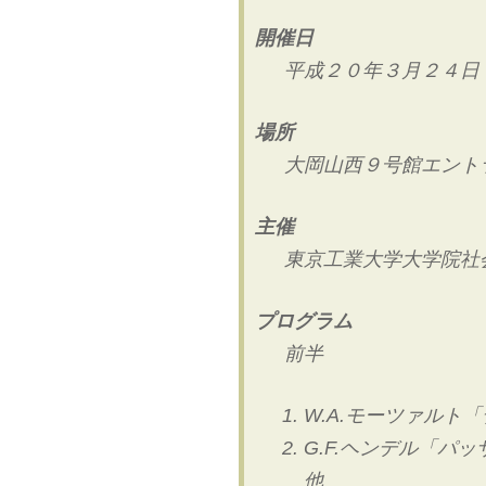
開催日
平成２０年３月２４日
場所
大岡山西９号館エント
主催
東京工業大学大学院社
プログラム
前半
W.A.モーツァルト
G.F.ヘンデル「パ
他