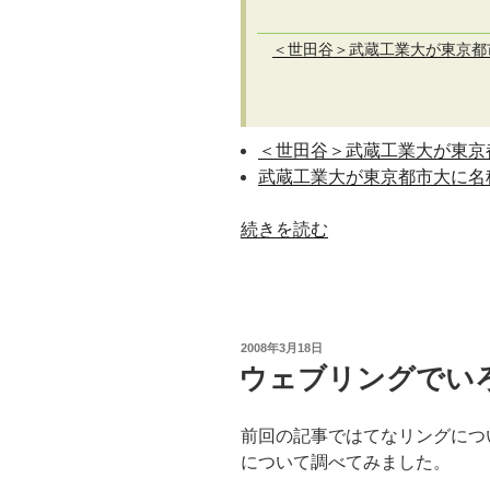
＜世田谷＞武蔵工業大が東京都
＜世田谷＞武蔵工業大が東京
武蔵工業大が東京都市大に名称
“武
続きを読む
蔵
工
業
大
投
2008年3月18日
学
稿
ウェブリングでい
日:
は、
東
前回の記事ではてなリングにつ
京
について調べてみました。
都