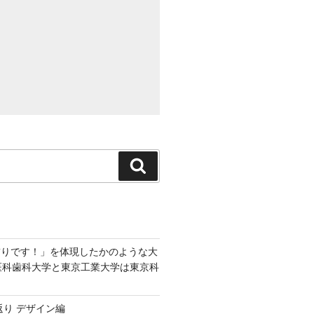
検
索
飾りです！」を体現したかのような大
京医科歯科大学と東京工業大学は東京科
返り デザイン編