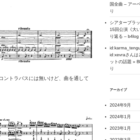
国全曲 – アーベ
り
シアターブラ
15回公演《大
り返る – b4log
id:karma_
id:xevra
ットの話題 » Blo
り
コントラバスには無いけど、曲を通して
アーカイブ
！
2024年9月
2024年1月
2023年1月
2022年3月