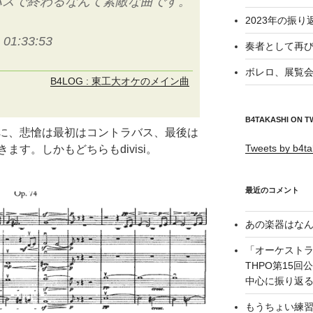
バスで終わるなんて素敵な曲です。
2023年の振り
 01:33:53
奏者として再び
ボレロ、展覧会
B4LOG : 東工大オケのメイン曲
B4TAKASHI ON T
に、悲愴は最初はコントラバス、最後は
Tweets by b4ta
す。しかもどちらもdivisi。
最近のコメント
あの楽器はなん
「オーケスト
THPO第15
中心に振り返る –
もうちょい練習