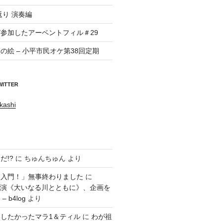
返り 演奏編
参加したアーベントフィル＃29
の絵 – 小平市民オケ第38回定期
WITTER
kashi
だ!?
に
ちゅんちゅん
より
ラ入門！」無事終わりました
に
回公演《大いなる川とともに》、企画を
 b4log
より
したかったマラ1＆ティル
に
わが祖