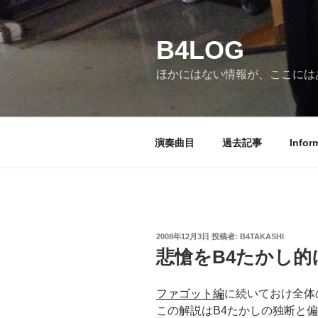
コ
ン
B4LOG
テ
ン
ほかにはない情報が、ここには
ツ
へ
ス
キ
演奏曲目
過去記事
Infor
ッ
プ
投
2008年12月3日
投稿者:
B4TAKASHI
稿
悲愴をB4たかし的
日:
ファゴット編
に続いておけ全体
この解説はB4たかしの独断と