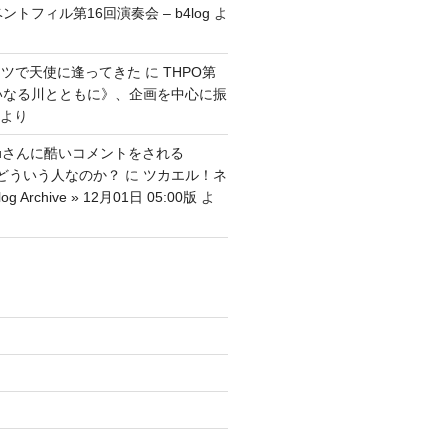
ントフィル第16回演奏会 – b4log
よ
ッツで天使に逢ってきた
に
THPO第
いなる川とともに》、企画を中心に振
より
tenguさんに酷いコメントをされる
さんはどういう人なのか？
に
ツカエル！ネ
g Archive » 12月01日 05:00版
よ