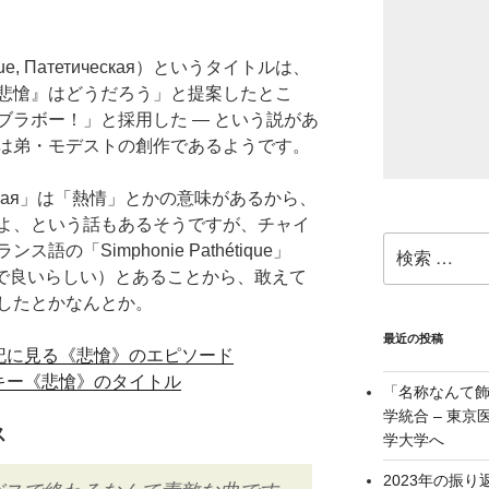
ue
,
Патетическая
）というタイトルは、
悲愴』はどうだろう」と提案したとこ
ブラボー！」と採用した — という説があ
は弟・モデストの創作であるようです。
кая
」は「熱情」とかの意味があるから、
よ、という話もあるそうですが、チャイ
検
ランス語の「
Simphonie Pathétique
」
索:
で良いらしい）とあることから、敢えて
したとかなんとか。
最近の投稿
ストの伝記に見る《悲愴》のエピソード
コフスキー《悲愴》のタイトル
「名称なんて
学統合 – 東
ス
学大学へ
2023年の振り