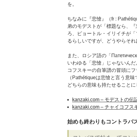
を。
ちなみに『悲愴』（fr :
Pathétiq
弟のモデストが「標題なら、『
ろ、ピョートル・イリイチが「
るらしいですが、どうやらそれ
また、ロシア語の「
Патетичес
いわゆる「悲愴」じゃないんだ
コフスキーの自筆譜の冒頭にフ
（
Pathétique
は悲愴と言う意味
どちらの意味も持たせることに
kanzaki.com – モデ
kanzaki.com – チャイ
始めも終わりもコントラバ