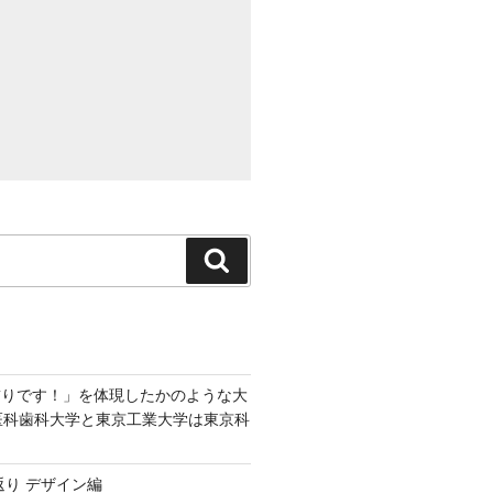
検
索
飾りです！」を体現したかのような大
京医科歯科大学と東京工業大学は東京科
返り デザイン編