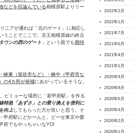
地などを目論んでいる
相模原駅よりリー
2022年2月
2022年1月
にリニアが通れば「北のゲート」に相応し
2021年7月
いうことでここで。京王相模原線の終点
タウンの西のゲート
」という面でも
期待
2021年5月
2021年4月
2021年1月
・峡東（笛吹市など）・峡中（甲府市な
2020年9月
）の4カ所が候補
にあがっているそうな。
2020年8月
、ビミョーな場所に「新甲府駅」を作る
2020年5月
線特急「あずさ」との乗り換えを便利に
2020年4月
を向上
してもらった方が良いと思う。そ
・甲府駅にどかーんと。どーせ東京や愛
2020年2月
甲府でもやっちゃいなYO!
2020年1月