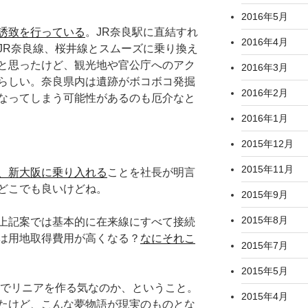
2016年5月
誘致を行っている
。JR奈良駅に直結すれ
2016年4月
JR奈良線、桜井線とスムーズに乗り換え
と思ったけど、観光地や官公庁へのアク
2016年3月
らしい。奈良県内は遺跡がボコボコ発掘
2016年2月
なってしまう可能性があるのも厄介なと
2016年1月
2015年12月
2015年11月
、新大阪に乗り入れる
ことを社長が明言
どこでも良いけどね。
2015年9月
2015年8月
上記案では基本的に在来線にすべて接続
は用地取得費用が高くなる？
なにそれこ
2015年7月
2015年5月
気でリニアを作る気なのか、ということ。
2015年4月
たけど、こんな夢物語が現実のものとな