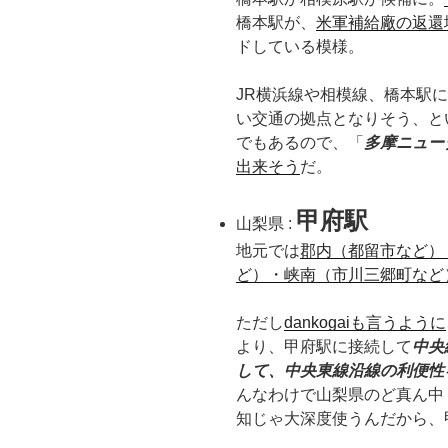
橋本駅が、
米軍補給廠の返還
ドしている模様。
JR横浜線や相模線、橋本駅
い交通の拠点となりそう、と
でもあるので、「
多摩ニュー
出来そう
だ。
甲府駅
山梨県 :
地元では
郡内（都留市など）
ど）・峡南（市川三郷町など
ただし
dankogaiも言うように
より、甲府駅に接続して
中央
して、中央東線沿線の利便性
んなわけで山梨県のど真ん中
知じゃ大深度使うんだから、