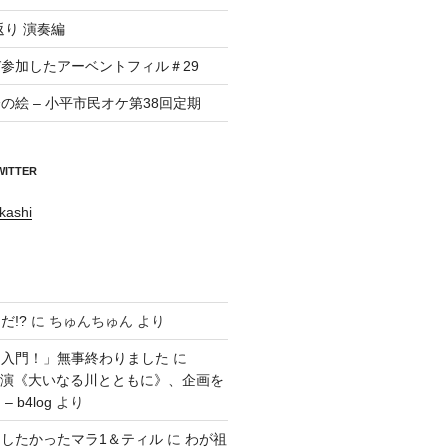
返り 演奏編
参加したアーベントフィル＃29
の絵 – 小平市民オケ第38回定期
WITTER
kashi
だ!?
に
ちゅんちゅん
より
ラ入門！」無事終わりました
に
回公演《大いなる川とともに》、企画を
 b4log
より
したかったマラ1＆ティル
に
わが祖