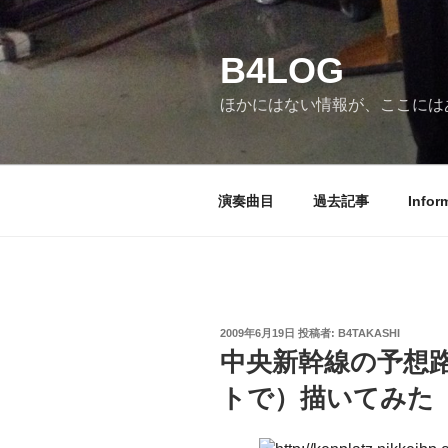
コ
ン
B4LOG
テ
ン
ほかにはない情報が、ここには
ツ
へ
ス
キ
演奏曲目
過去記事
Infor
ッ
プ
投
2009年6月19日
投稿者:
B4TAKASHI
稿
中央新幹線の予想
日:
トで）描いてみた