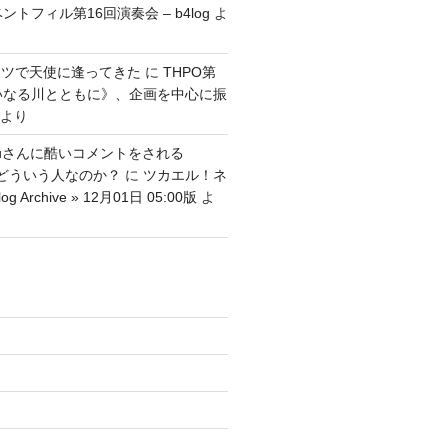
ントフィル第16回演奏会 – b4log
よ
ッツで天使に逢ってきた
に
THPO第
いなる川とともに》、企画を中心に振
より
tenguさんに酷いコメントをされる
さんはどういう人なのか？
に
ツカエル！ネ
g Archive » 12月01日 05:00版
よ