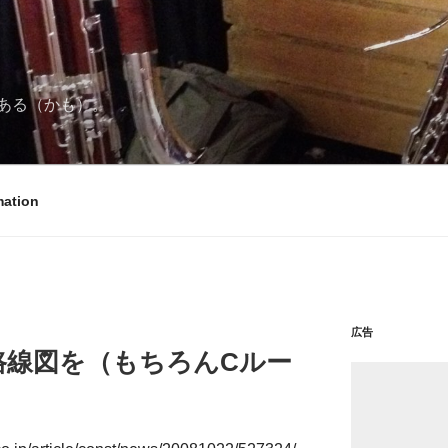
ある（かも）。
mation
広告
路線図を（もちろんCルー