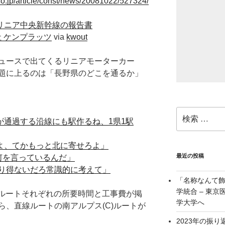
がリニア中央新幹線の報告書
社 ケンプラッツ
via
kwout
ュースで出てくるリニアモーターカー
題に上るのは「長野県のどこを通るか」
検
が通過する沿線にも駅作るね、1県1駅
索:
よ、てかもっと北に寄せろよ」
最近の投稿
何を言っているんだ」
り得ないだろ常識的に考えて」
「名称なんて
学統合 – 東
3ルートそれぞれの所要時間と工事費が掲
学大学へ
ら、直線ルートの南アルプス(C)ルートが
2023年の振り