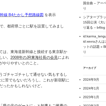
国全曲 – アーベ
り
幹線 B4たかし予想路線図
を表示
シアターブラ
15回公演《大
ので、都府県ごとに駅を設置してみまし
り返る – b4log
id:karma_
id:xevra
ットの話題 » Blo
ては、東海道新幹線と接続する東京駅か
り
しい。
2008年のJR東海社長の会見
によれ
がやりやすいとのこと。
アーカイブ
うゴチャゴチャして通せない気もするし
2024年9月
なに苦でもないだろうし。これが新宿駅に
だったかもしれないけど。
2024年1月
2023年1月
「県の北のゲートに」と知事もご推薦
の
2022年3月