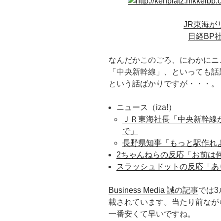
JR東海
日経BP
なんだかこのごろ、にわかにニ
「中央新幹線」、といっても話
という話ばかりですが・・・。
ニュース（iza!）
ＪＲ東海社長「中央新幹線
で」
長野県知事「もっと駅作れ
2ちゃんねらの反応「お前は
スラッシュドットの反応「あ
Business Media 誠の記事
では
載されています。当たり前なが
一番安くて早いですね。