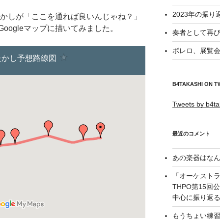
2023年の振り
たかしが「ここを通れば良いんじゃね？」
oogleマップに描いてみました。
奏者として再び
ボレロ、展覧会
B4TAKASHI ON T
Tweets by b4ta
最近のコメント
あの楽器はなん
「オーケスト
THPO第15
中心に振り返る –
もうちょい練習