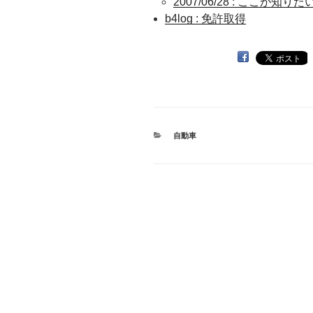
2007/06/28 : ここが知
b4log : 免許取得
カ
自動車
テ
ゴ
リ
ー