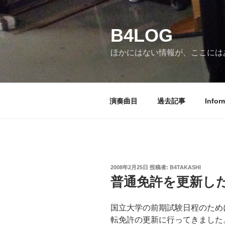
コ
ン
B4LOG
テ
ン
ほかにはない情報が、ここには
ツ
へ
ス
キ
演奏曲目
過去記事
Infor
ッ
プ
投
2008年2月25日
投稿者:
B4TAKASHI
稿
普通免許を更新し
日:
国立大学の前期試験日程のため
転免許の更新に行ってきました