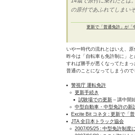
14歳で原付に乗れたとは
の原付であふれてしまい
更新で「普通免許」が「中
いやー時代の流れとはいえ、原
昨今は「自転車も免許制に」と
すれば勝手が悪くなってたまっ
普通のことになってしまうので
警視庁 運転免許
更新手続き
試験場での更新
– 講中開
中型自動車・中型免許の新
Excite Bit コネタ : 
JTA 全日本トラック協会
2007/05/25 : 中型免許