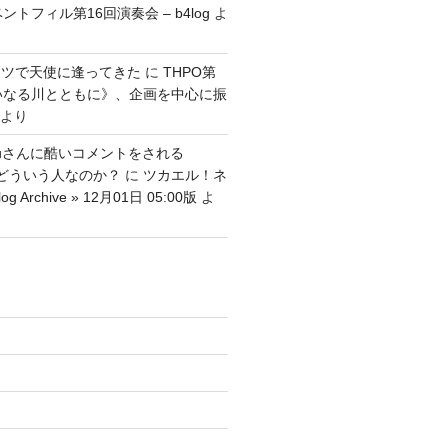
ントフィル第16回演奏会 – b4log
よ
ッツで天使に逢ってきた
に
THPO第
いなる川とともに》、企画を中心に振
より
tenguさんに酷いコメントをされる
さんはどういう人なのか？
に
ツカエル！ネ
g Archive » 12月01日 05:00版
よ