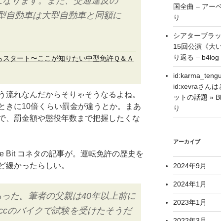
になります。また、交通違反の
国全曲 – アーベ
型自動車は大型自動車と同額に
り
シアターブラ
15回公演《大
り返る – b4log
らスタート〜ここが知りたい中型免許Ｑ＆Ａ
id:karma_
id:xevra
う流れなんだからそりゃそうなるよね。
ットの話題 » Blo
ときに10倍くらい罰金が違うとか。まあ
り
で、罰金額や懲役年数まで把握したくな
アーカイブ
e Bit コネタの記事が。運転免許の歴史を
ど緩かったらしい。
2024年9月
2024年1月
った。筆者の父親は40年以上前に
2023年1月
5ccのバイクで試験を受けたそうだ
2022年3月