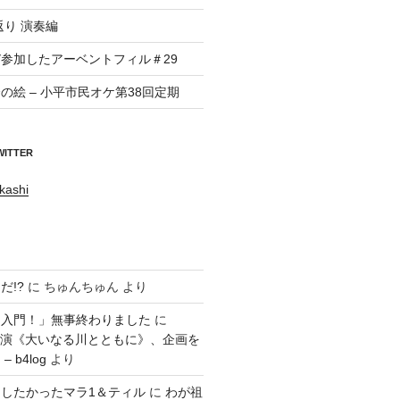
返り 演奏編
参加したアーベントフィル＃29
の絵 – 小平市民オケ第38回定期
WITTER
kashi
だ!?
に
ちゅんちゅん
より
ラ入門！」無事終わりました
に
回公演《大いなる川とともに》、企画を
 b4log
より
したかったマラ1＆ティル
に
わが祖