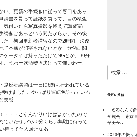
かい、更新の手続きに従って窓口をあっ
申請書を貰って証紙を買って、目の検査
、気付いたら写真撮影を終えて講習室に
手続きはあっという間だからか、その後
した。初回更新者講習なので2時間、法改
されて本籍が印字されないとか、飲酒に関
のケータイは持っただけでNGとか。30分
オ、うわー飲酒轢き逃げって怖いわー、
検
索:
・違反者講習は一日に6階も行われている
習を受けました。やっぱり運転免許っていろ
最近の投稿
と実感。
「名称なんて
！・・・とすんなりいけばよかったので
学統合 – 東
れていたせいで30分くらい無駄に待って
学大学へ
らい待ってた人居たなあ。
2023年の振り