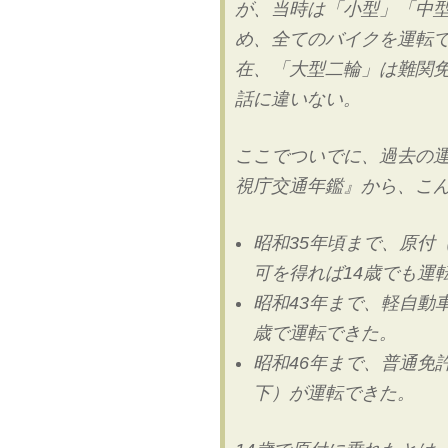
が、当時は「小型」「中
め、全てのバイクを運転
在、「大型二輪」は難関
話に違いない。
ここでついでに、過去の
視庁交通年鑑』から、こ
昭和35年頃まで、原付（
可を得れば14歳でも運
昭和43年まで、軽自動車
歳で運転できた。
昭和46年まで、普通免
下）が運転できた。