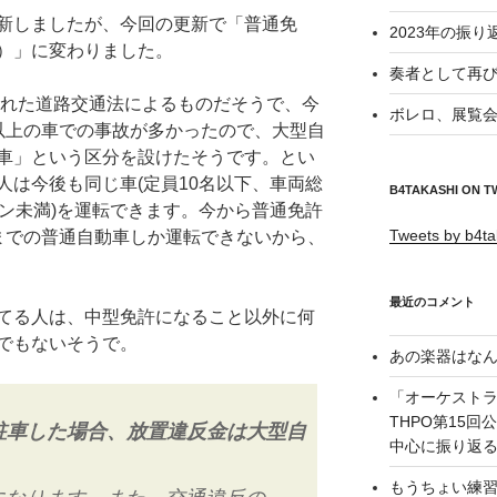
新しましたが、今回の更新で「普通免
2023年の振り
）」に変わりました。
奏者として再び
された道路交通法によるものだそうで、今
ボレロ、展覧会
以上の車での事故が多かったので、大型自
車」という区分を設けたそうです。とい
人は今後も同じ車(定員10名以下、車両総
B4TAKASHI ON T
トン未満)を運転できます。今から普通免許
Tweets by b4ta
までの普通自動車しか運転できないから、
最近のコメント
てる人は、中型免許になること以外に何
でもないそうで。
あの楽器はなん
「オーケスト
THPO第15
置駐車した場合、放置違反金は大型自
中心に振り返る –
もうちょい練習