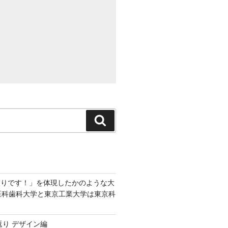
検
索
飾りです！」を体現したかのような大
京医科歯科大学と東京工業大学は東京科
返り デザイン編