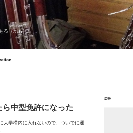
ある（かも）。
mation
広告
たら中型免許になった
に大学構内に入れないので、ついでに運
。