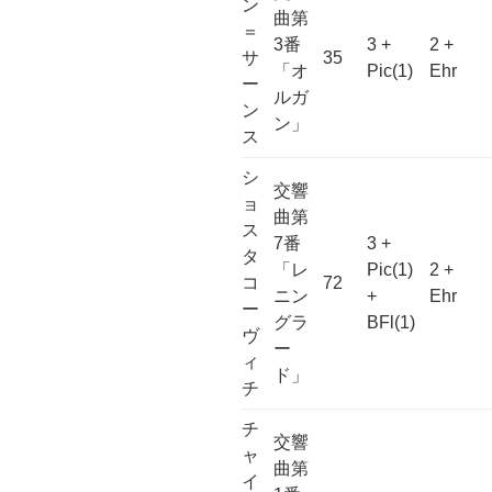
ン
曲第
＝
3番
3 +
2 +
サ
35
「オ
Pic(1)
Ehr
ー
ルガ
ン
ン」
ス
シ
交響
ョ
曲第
ス
7番
3 +
タ
「レ
Pic(1)
2 +
コ
72
ニン
+
Ehr
ー
グラ
BFl(1)
ヴ
ー
ィ
ド」
チ
チ
交響
ャ
曲第
イ