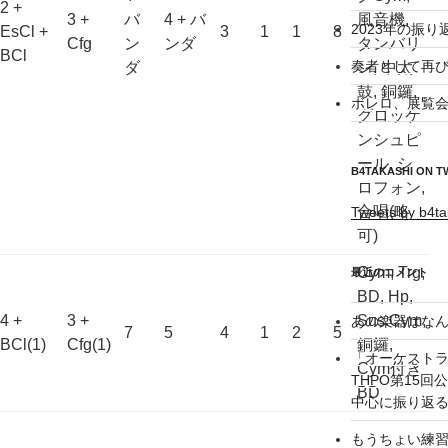
2 +
3 +
バ
4 + バ
風音機,
2023年の振り
EsCl +
3
1
1
8
Cfg
ン
ンダ
タンバリ
BCl
奏者として再び
ダ
ン, 中太
鼓, 銅鑼,
ボレロ、展覧会
グロッケ
ンシュピ
ール, シ
B4TAKASHI ON T
ロフォン,
合唱(略
Tweets by b4ta
可)
Cym, Trg,
最近のコメント
BD, Hp,
4 +
3 +
Sus.Cym,
あの楽器はなん
7
5
4
1
2
5
BCl(1)
Cfg(1)
銅鑼,
「オーケスト
Cym付き
THPO第15
BD
中心に振り返る –
もうちょい練習