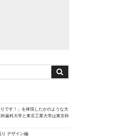
検
索
飾りです！」を体現したかのような大
京医科歯科大学と東京工業大学は東京科
返り デザイン編