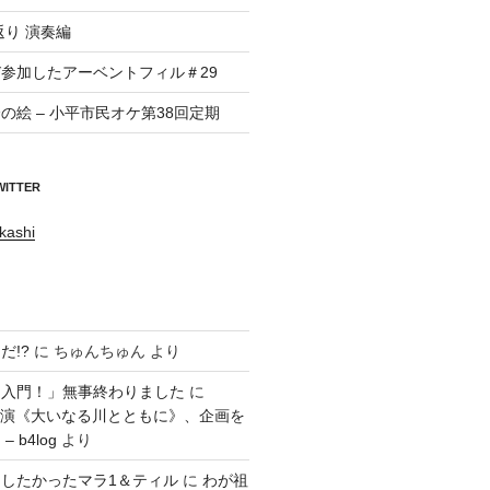
返り 演奏編
参加したアーベントフィル＃29
の絵 – 小平市民オケ第38回定期
WITTER
kashi
だ!?
に
ちゅんちゅん
より
ラ入門！」無事終わりました
に
回公演《大いなる川とともに》、企画を
 b4log
より
したかったマラ1＆ティル
に
わが祖