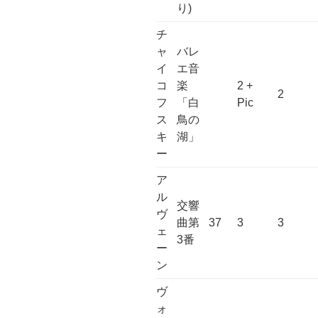
り)
チ
ャ
バレ
イ
エ音
コ
楽
2 +
2
フ
「白
Pic
ス
鳥の
キ
湖」
ー
ア
ル
交響
ヴ
曲第
37
3
3
ェ
3番
ー
ン
ヴ
ォ