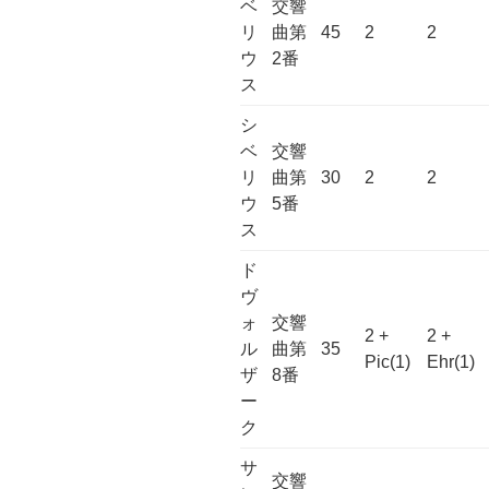
ベ
交響
リ
曲第
45
2
2
ウ
2番
ス
シ
ベ
交響
リ
曲第
30
2
2
ウ
5番
ス
ド
ヴ
ォ
交響
2 +
2 +
ル
曲第
35
Pic(1)
Ehr(1)
ザ
8番
ー
ク
サ
交響