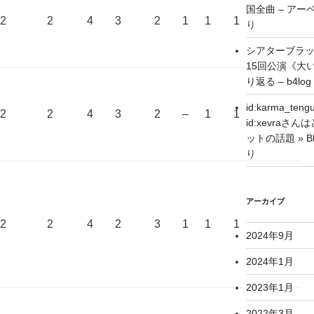
国全曲 – アーベ
2
2
4
3
2
1
1
1
り
シアターブラ
15回公演《大
り返る – b4log
id:karma_
2
2
4
3
2
–
1
1
id:xevra
ットの話題 » Blo
り
アーカイブ
2
2
4
2
3
1
1
1
2024年9月
2024年1月
2023年1月
2022年3月