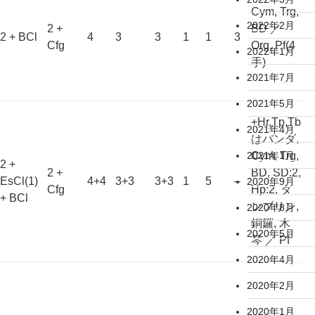
Cym, Trg,
2022年2月
2 +
BD ／
2 + BCl
4
3
3
1
1
3
Cfg
Org, Pf(4
2022年1月
手)
2021年7月
2021年5月
+Hr,Tp,Tb
2021年4月
はバンダ,
Cym, Trg,
2021年1月
2 +
2 +
BD, SD:2,
EsCl(1)
4+4
3+3
3+3
1
5
–
2020年9月
Cfg
Hp:2, タ
+ BCl
ンブリン,
2020年8月
銅鑼, 木
2020年5月
琴 ／ Pf
2020年4月
2020年2月
2020年1月