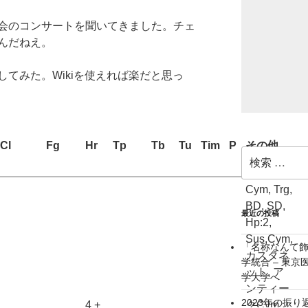
会のコンサートを聞いてきました。チェ
んだねえ。
てみた。Wikiを使えれば楽だと思っ
Cl
Fg
Hr
Tp
Tb
Tu
Tim
P
その他
検
索:
Cym, Trg,
BD, SD,
最近の投稿
Hp:2,
Sus.Cym,
「名称なんて
カスタネ
学統合 – 東
ット, ア
学大学へ
ンティー
2023年の振り
4 +
クCym,