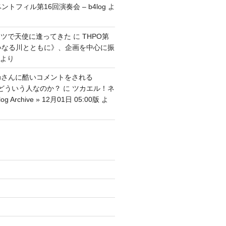
ントフィル第16回演奏会 – b4log
よ
ッツで天使に逢ってきた
に
THPO第
いなる川とともに》、企画を中心に振
より
tenguさんに酷いコメントをされる
さんはどういう人なのか？
に
ツカエル！ネ
g Archive » 12月01日 05:00版
よ