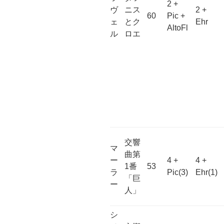
2 +
ヴ
ニス
2 +
60
Pic +
ェ
とク
Ehr
AltoFl
ル
ロエ
交響
マ
曲第
ー
4 +
4 +
1番
53
ラ
Pic(3)
Ehr(1)
「巨
ー
人」
シ