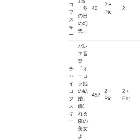
1番
コ
2 +
「冬
40
2
フ
Pic
の日
ス
の幻
キ
想」
ー
バレ
エ音
楽
チ
「オ
ャ
ーロ
イ
ラ姫
コ
の結
2 +
2 +
45?
フ
婚」
Pic
Ehr
ス
(眠
キ
れる
ー
森の
美女
よ