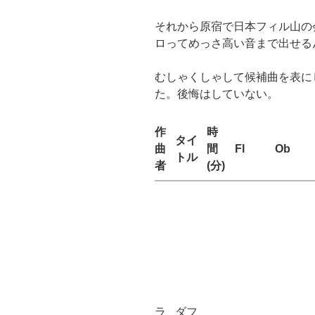
それから原宿で日本フィル山の
ロってめっさ高い音まで出せる
むしゃくしゃして候補曲を表にし
た。後悔はしていない。
作
時
タイ
曲
間
Fl
Ob
トル
者
(分)
ラ
ダフ