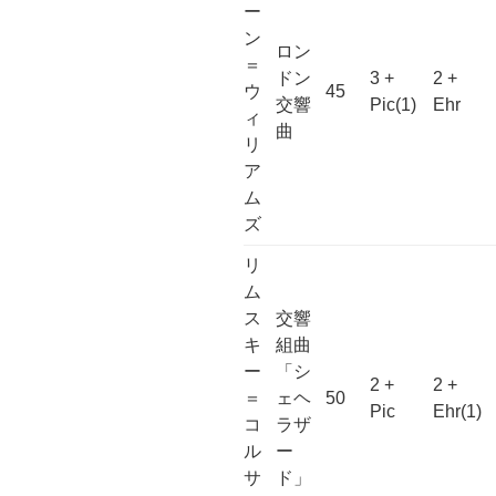
ー
ン
ロン
＝
ドン
3 +
2 +
ウ
45
交響
Pic(1)
Ehr
ィ
曲
リ
ア
ム
ズ
リ
ム
ス
交響
キ
組曲
ー
「シ
2 +
2 +
＝
ェヘ
50
Pic
Ehr(1)
コ
ラザ
ル
ー
サ
ド」