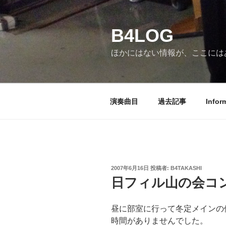
コ
ン
B4LOG
テ
ン
ほかにはない情報が、ここには
ツ
へ
ス
キ
演奏曲目
過去記事
Infor
ッ
プ
投
2007年6月16日
投稿者:
B4TAKASHI
稿
日フィル山の会コ
日:
昼に部室に行って冬定メインの
時間がありませんでした。