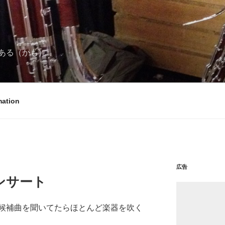
ある（かも）。
mation
広告
ンサート
候補曲を聞いてたらほとんど楽器を吹く