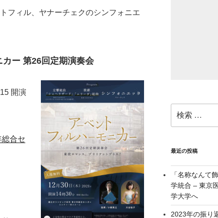
ントフィル、ヤナーチェクのシンフォニエ
カー 第26回定期演奏会
:15 開演
検
索:
年総合セ
最近の投稿
「名称なんて
学統合 – 東
学大学へ
2023年の振り