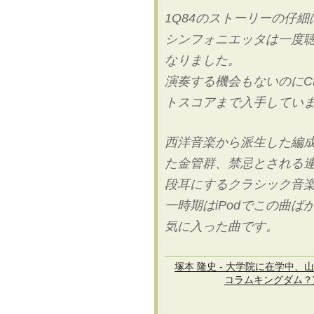
1Q84のストーリーの仔
シンフォニエッタは一度
なりました。
演奏する機会もないのにC
トスコアまで入手してい
西洋音楽から派生した編
た金管群、禁忌とされる連
段耳にするクラシック音
一時期はiPodでこの曲
気に入った曲です。
塚本 隆史 - 大学院に在学中
コラムキングダム？)、