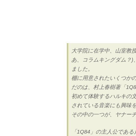
大学院に在学中、山室教授
あ、コラムキングダム？)
ました。
棚に用意されたいくつか
だのは、村上春樹著「1Q
初めて体験するハルキの
されている音楽にも興味
その中の一つが、ヤナー
「1Q84」の主人公であ