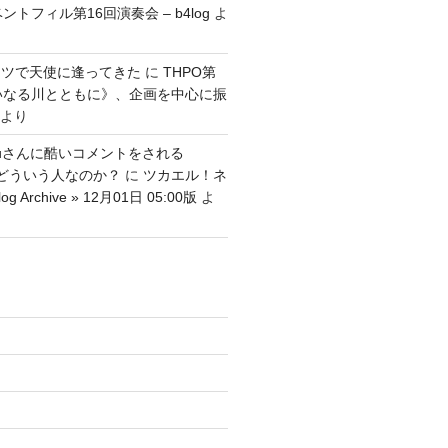
ントフィル第16回演奏会 – b4log
よ
ッツで天使に逢ってきた
に
THPO第
いなる川とともに》、企画を中心に振
より
tenguさんに酷いコメントをされる
さんはどういう人なのか？
に
ツカエル！ネ
g Archive » 12月01日 05:00版
よ