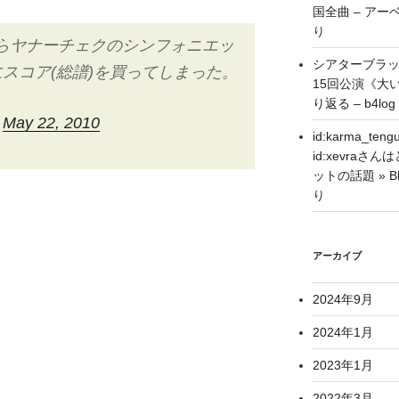
国全曲 – アーベ
り
たらヤナーチェクのシンフォニエッ
シアターブラ
スコア(総譜)を買ってしまった。
15回公演《大
り返る – b4log
)
May 22, 2010
id:karma_
id:xevra
ットの話題 » Blo
り
アーカイブ
2024年9月
2024年1月
2023年1月
2022年3月