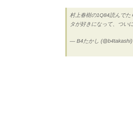
村上春樹の1Q84読んで
タが好きになって、ついに
— B4たかし (@b4takashi