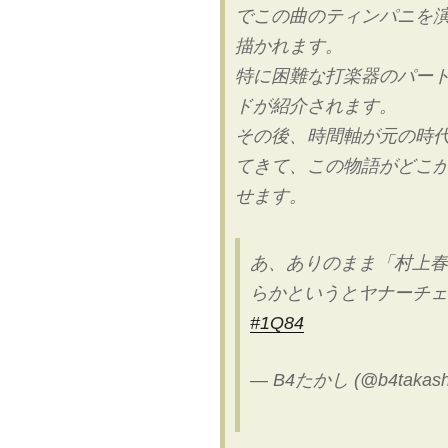
でこの曲のティンパニを
描かれます。
特に困難な打楽器のパー
ドが紹介されます。
その後、時間軸が元の時
てきて、この物語がどこ
せます。
あ、ありのまま「村上春
らかというとヤナーチェ
#1Q84
— B4たかし (@b4takash