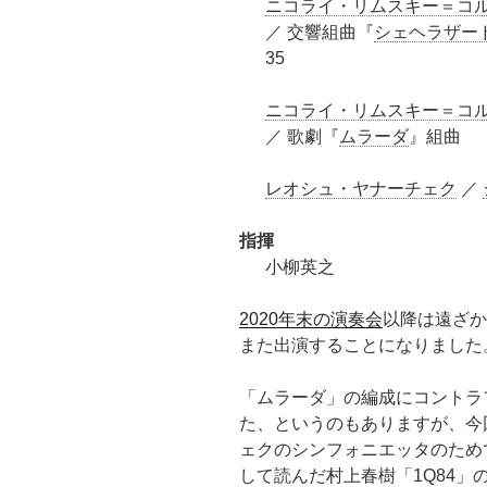
ニコライ・リムスキー＝コ
／ 交響組曲『
シェヘラザー
35
ニコライ・リムスキー＝コ
／ 歌劇『
ムラーダ
』組曲
レオシュ・ヤナーチェク
／
指揮
小柳英之
2020年末の演奏会
以降は遠ざか
また出演することになりました
「ムラーダ」の編成にコントラ
た、というのもありますが、今
ェクのシンフォニエッタのため
して読んだ村上春樹「1Q84