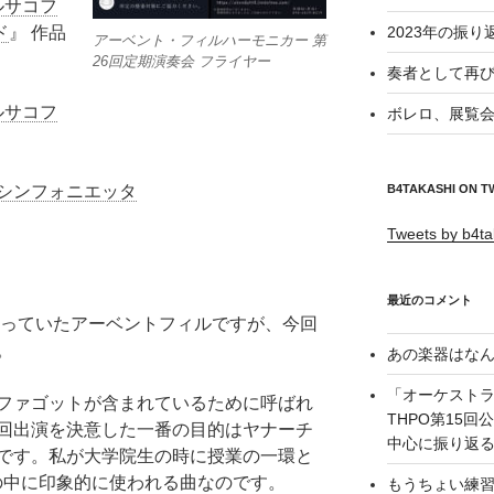
ルサコフ
ド
』 作品
2023年の振り
アーベント・フィルハーモニカー 第
26回定期演奏会 フライヤー
奏者として再び
ルサコフ
ボレロ、展覧会
シンフォニエッタ
B4TAKASHI ON T
Tweets by b4ta
最近のコメント
っていたアーベントフィルですが、今回
。
あの楽器はなん
「オーケスト
ファゴットが含まれているために呼ばれ
THPO第15
回出演を決意した一番の目的はヤナーチ
中心に振り返る –
です。私が大学院生の時に授業の一環と
」の中に印象的に使われる曲なのです。
もうちょい練習