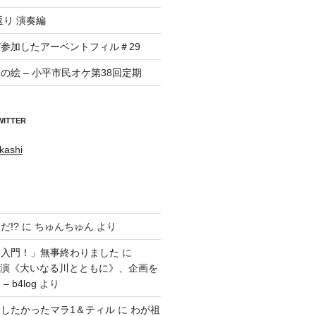
返り 演奏編
参加したアーベントフィル＃29
の絵 – 小平市民オケ第38回定期
WITTER
kashi
だ!?
に
ちゅんちゅん
より
ラ入門！」無事終わりました
に
回公演《大いなる川とともに》、企画を
 b4log
より
したかったマラ1＆ティル
に
わが祖