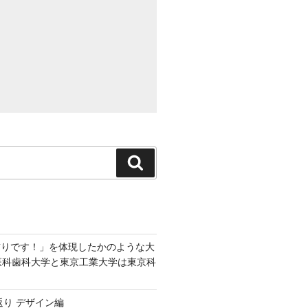
検
索
飾りです！」を体現したかのような大
京医科歯科大学と東京工業大学は東京科
返り デザイン編