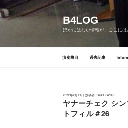
コ
ン
B4LOG
テ
ン
ほかにはない情報が、ここには
ツ
へ
ス
キ
演奏曲目
過去記事
Infor
ッ
プ
投
2022年2月11日
投稿者:
B4TAKASHI
稿
ヤナーチェク シン
日:
トフィル＃26