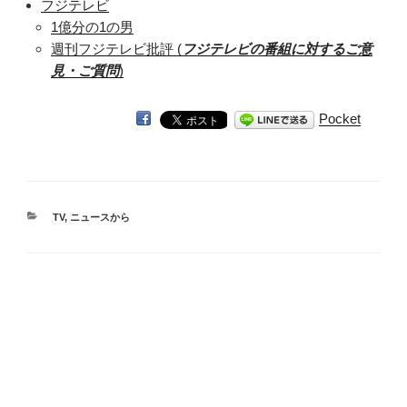
フジテレビ
1億分の1の男
週刊フジテレビ批評 (
フジテレビの番組に対するご意
見・ご質問
)
Pocket
カ
TV
,
ニュースから
テ
ゴ
リ
ー