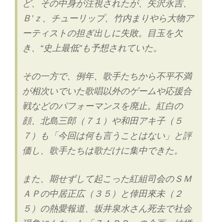
ど、その中身が注視されたが、矢沢永吉、
Ｂ’ｚ、チューリップ、竹内まりやら大物ア
ーティストの担ぎ出しに失敗。目玉を欠
き、“史上最低”も予想されていた。
その一方で、例年、歌手たちから不平不満
が相次いでいた歌唱以外のゲームや応援合
戦などのパフォーマンスを廃止。紅白の
顔、北島三郎（７１）や和田アキ子（５
７）も「今回は何も言うことはない」と評
価し、歌手たちは歌だけに集中できた。
また、期せずして起こった紅組司会のＳＭ
ＡＰの中居正広（３５）と倖田來未（２
５）の熱愛報道、坂井泉水さん死去で社会