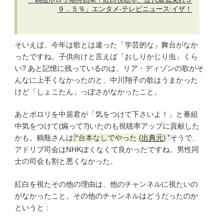
９．５％」エンタメ‐テレビニュース:イザ！
そいえば、今年は歌とは違った「学芸的な」舞台がなか
ったですね。子供向けと言えば「おしりかじり虫」くら
い? あと記憶に残っているのは、リア・ディゾンの歌がそ
んなに上手くなかったのと、中川翔子の歌はうまかった
けど「しょこたん」っぽさがなかったこと。
あとポロリを中居君が「気をつけて下さいよ！」と番組
中気をつけて(煽って?)いたのも視聴率アップに貢献した
かも。鶴瓶さんは
台本なしでやった
(
出典元
)
そうで、
アドリブ司会はNHKぽくなくて良かったですね。男性同
士の司会も割と悪くなかった。
紅白を視たその他の理由は、他のチャンネルに視たいの
がなかったこと。その他のチャンネルはどうだったのか
というと：