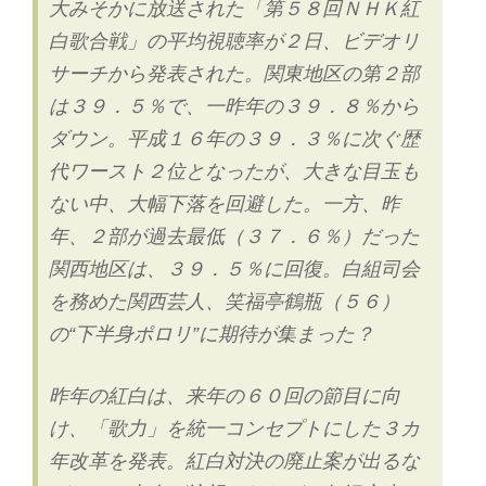
大みそかに放送された「第５８回ＮＨＫ紅
白歌合戦」の平均視聴率が２日、ビデオリ
サーチから発表された。関東地区の第２部
は３９．５％で、一昨年の３９．８％から
ダウン。平成１６年の３９．３％に次ぐ歴
代ワースト２位となったが、大きな目玉も
ない中、大幅下落を回避した。一方、昨
年、２部が過去最低（３７．６％）だった
関西地区は、３９．５％に回復。白組司会
を務めた関西芸人、笑福亭鶴瓶（５６）
の“下半身ポロリ”に期待が集まった？
昨年の紅白は、来年の６０回の節目に向
け、「歌力」を統一コンセプトにした３カ
年改革を発表。紅白対決の廃止案が出るな