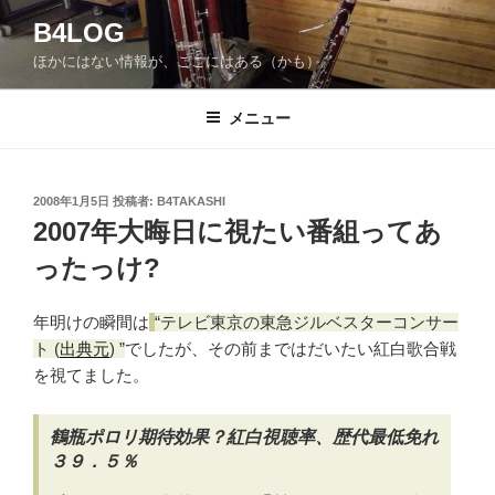
コ
B4LOG
ン
ほかにはない情報が、ここにはある（かも）。
テ
ン
ツ
メニュー
へ
ス
キ
投
2008年1月5日
投稿者:
B4TAKASHI
稿
ッ
2007年大晦日に視たい番組ってあ
日:
プ
ったっけ?
年明けの瞬間は
テレビ東京の東急ジルベスターコンサー
ト
(
出典元
)
でしたが、その前まではだいたい紅白歌合戦
を視てました。
鶴瓶ポロリ期待効果？紅白視聴率、歴代最低免れ
３９．５％