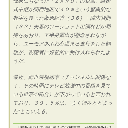
現象にもなった「ＺＡＲＤ」の企画、結婚
式中継が関西地区で４０％という驚異的な
数字を獲った藤原紀香（３６）・陣内智則
（３３）夫妻のツーショット出演などが期
待をあおり、下半身露出が懸念されなが
ら、ユーモアあふれ心温まる進行をした鶴
瓶が、視聴者に好意的に受け入れられたよ
うだ。
最近、総世帯視聴率（チャンネルに関係な
く、その時間にテレビ放送中の番組を見て
いる世帯の割合）が下がっていると言われ
ており、３９．５％は、“よく踏みとどまっ
た”ともいえる。
「鶴瓶ポロリ期待効果？紅白視聴率、歴代最低免れ３