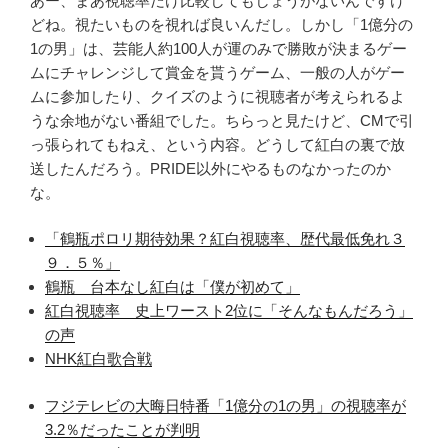
あー、まあ視聴率だけ比較してもしょうがないんですけ
どね。視たいものを視れば良いんだし。しかし「1億分の
1の男」は、芸能人約100人が運のみで勝敗が決まるゲー
ムにチャレンジして賞金を貰うゲーム、一般の人がゲー
ムに参加したり、クイズのように視聴者が考えられるよ
うな余地がない番組でした。ちらっと見たけど、CMで引
っ張られてもねえ、という内容。どうして紅白の裏で放
送したんだろう。PRIDE以外にやるものなかったのか
な。
「鶴瓶ポロリ期待効果？紅白視聴率、歴代最低免れ３
９．５％」
鶴瓶 台本なし紅白は「僕が初めて」
紅白視聴率 史上ワースト2位に「そんなもんだろう」
の声
NHK紅白歌合戦
フジテレビの大晦日特番「1億分の1の男」の視聴率が
3.2％だったことが判明