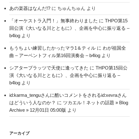
あの楽器はなんだ!?
に
ちゅんちゅん
より
「オーケストラ入門！」無事終わりました
に
THPO第15
回公演《大いなる川とともに》、企画を中心に振り返る –
b4log
より
もうちょい練習したかったマラ1＆ティル
に
わが祖国全
曲 – アーベントフィル第16回演奏会 – b4log
より
シアターブラッツで天使に逢ってきた
に
THPO第15回公
演《大いなる川とともに》、企画を中心に振り返る –
b4log
より
id:karma_tenguさんに酷いコメントをされるid:xevraさん
はどういう人なのか？
に
ツカエル！ネットの話題 » Blog
Archive » 12月01日 05:00版
より
アーカイブ