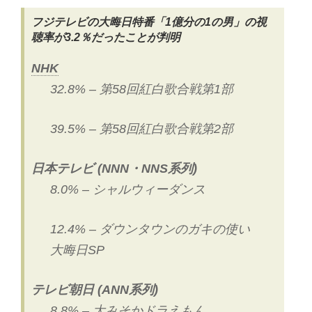
フジテレビの大晦日特番「1億分の1の男」の視
聴率が3.2％だったことが判明
NHK
32.8% – 第58回紅白歌合戦第1部
39.5% – 第58回紅白歌合戦第2部
日本テレビ (NNN・NNS系列)
8.0% – シャルウィーダンス
12.4% – ダウンタウンのガキの使い
大晦日SP
テレビ朝日 (ANN系列)
8.8% – 大みそかドラえもん