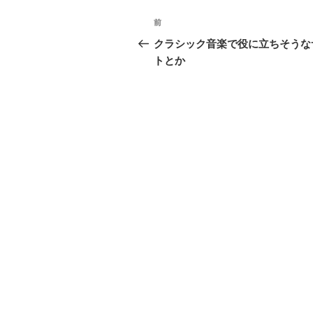
投
前
過
稿
去
クラシック音楽で役に立ちそうな
の
トとか
ナ
投
ビ
稿
ゲ
ー
シ
ョ
ン