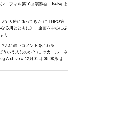
ントフィル第16回演奏会 – b4log
よ
ッツで天使に逢ってきた
に
THPO第
いなる川とともに》、企画を中心に振
より
tenguさんに酷いコメントをされる
さんはどういう人なのか？
に
ツカエル！ネ
g Archive » 12月01日 05:00版
よ