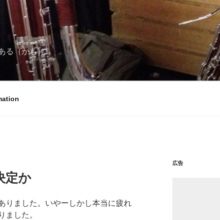
ある（かも）。
mation
広告
決定か
ありました。いやーしかし本当に疲れ
りました。