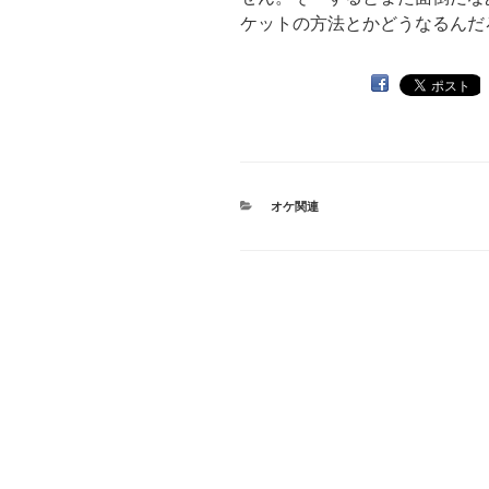
ケットの方法とかどうなるんだ
カ
オケ関連
テ
ゴ
リ
ー