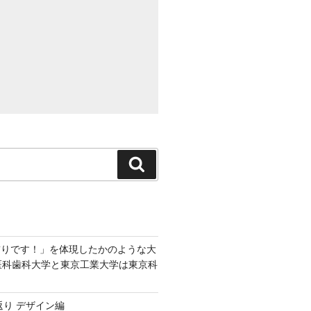
検
索
飾りです！」を体現したかのような大
京医科歯科大学と東京工業大学は東京科
返り デザイン編