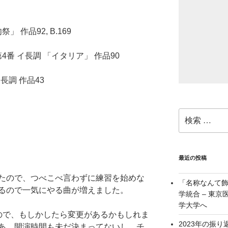
」 作品92, B.169
4番 イ長調 「イタリア」 作品90
長調 作品43
検
索:
最近の投稿
たので、つべこべ言わずに練習を始めな
「名称なんて
るので一気にやる曲が増えました。
学統合 – 東
学大学へ
ので、もしかしたら変更があるかもしれま
2023年の振り
あ。開演時間も未だ決まってないし。チ