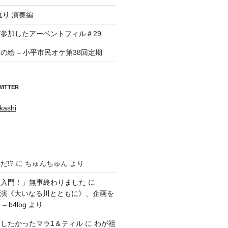
返り 演奏編
参加したアーベントフィル＃29
の絵 – 小平市民オケ第38回定期
WITTER
kashi
だ!?
に
ちゅんちゅん
より
ラ入門！」無事終わりました
に
回公演《大いなる川とともに》、企画を
 b4log
より
したかったマラ1＆ティル
に
わが祖