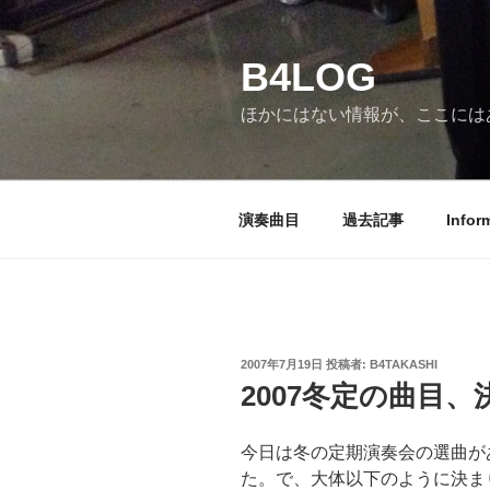
コ
ン
B4LOG
テ
ン
ほかにはない情報が、ここには
ツ
へ
ス
キ
演奏曲目
過去記事
Infor
ッ
プ
投
2007年7月19日
投稿者:
B4TAKASHI
稿
2007冬定の曲目、
日:
今日は冬の定期演奏会の選曲が
た。で、大体以下のように決ま