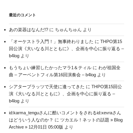
最近のコメント
あの楽器はなんだ!?
に
ちゅんちゅん
より
「オーケストラ入門！」無事終わりました
に
THPO第15
回公演《大いなる川とともに》、企画を中心に振り返る –
b4log
より
もうちょい練習したかったマラ1＆ティル
に
わが祖国全
曲 – アーベントフィル第16回演奏会 – b4log
より
シアターブラッツで天使に逢ってきた
に
THPO第15回公
演《大いなる川とともに》、企画を中心に振り返る –
b4log
より
id:karma_tenguさんに酷いコメントをされるid:xevraさん
はどういう人なのか？
に
ツカエル！ネットの話題 » Blog
Archive » 12月01日 05:00版
より