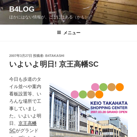
コ
B4LOG
ン
ほかにはない情報が、ここにはある（かも）。
テ
ン
ツ
メニュー
へ
ス
キ
投
2007年3月27日
投稿者:
B4TAKASHI
稿
ッ
いよいよ明日! 京王高幡SC
日:
プ
今日も歩道のタ
イル並べや案内
看板設置等、い
ろんな場所で工
事していまし
た。いよいよ明
日、
京王高幡
SC
がグランド