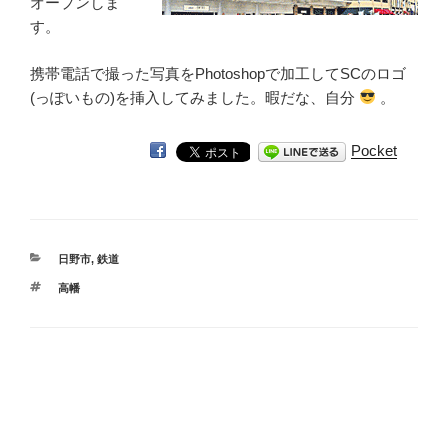
オープンしま
す。
携帯電話で撮った写真をPhotoshopで加工してSCのロゴ
(っぽいもの)を挿入してみました。暇だな、自分
。
Pocket
カ
日野市
,
鉄道
テ
タ
高幡
ゴ
グ
リ
ー