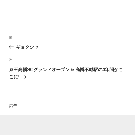
投
過
前
稿
去
ギョクシャ
ナ
の
ビ
投
次
次
稿
ゲ
の
京王高幡SCグランドオープン & 高幡不動駅の4年間がこ
投
ー
こに!
稿
シ
ョ
ン
広告