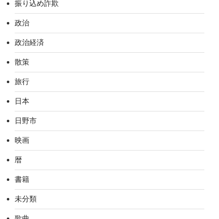
振り込め詐欺
政治
政治経済
散策
旅行
日本
日野市
映画
暦
書籍
未分類
歌曲