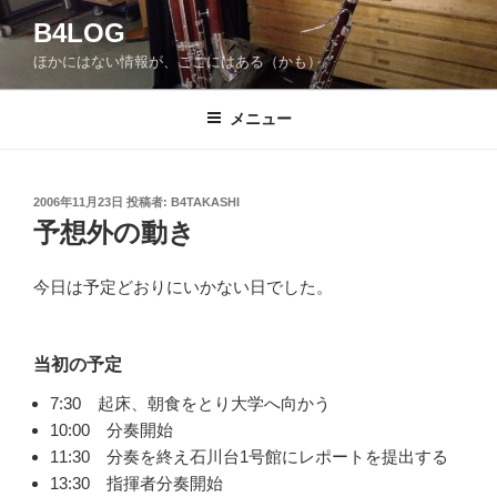
コ
B4LOG
ン
ほかにはない情報が、ここにはある（かも）。
テ
ン
ツ
メニュー
へ
ス
キ
投
2006年11月23日
投稿者:
B4TAKASHI
稿
ッ
予想外の動き
日:
プ
今日は予定どおりにいかない日でした。
当初の予定
7:30 起床、朝食をとり大学へ向かう
10:00 分奏開始
11:30 分奏を終え石川台1号館にレポートを提出する
13:30 指揮者分奏開始