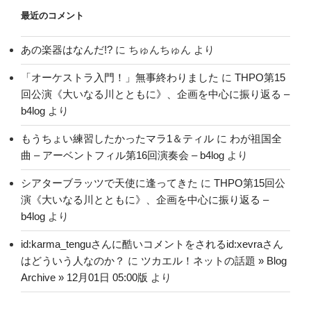
最近のコメント
あの楽器はなんだ!?
に
ちゅんちゅん
より
「オーケストラ入門！」無事終わりました
に
THPO第15
回公演《大いなる川とともに》、企画を中心に振り返る –
b4log
より
もうちょい練習したかったマラ1＆ティル
に
わが祖国全
曲 – アーベントフィル第16回演奏会 – b4log
より
シアターブラッツで天使に逢ってきた
に
THPO第15回公
演《大いなる川とともに》、企画を中心に振り返る –
b4log
より
id:karma_tenguさんに酷いコメントをされるid:xevraさん
はどういう人なのか？
に
ツカエル！ネットの話題 » Blog
Archive » 12月01日 05:00版
より