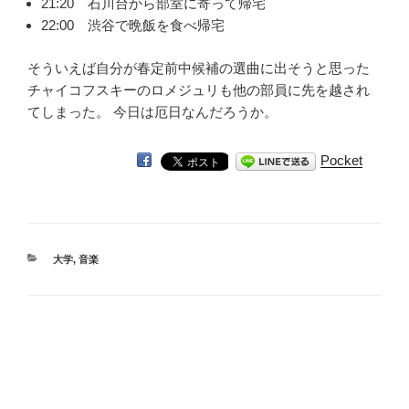
21:20 石川台から部室に寄って帰宅
22:00 渋谷で晩飯を食べ帰宅
そういえば自分が春定前中候補の選曲に出そうと思った
チャイコフスキーのロメジュリも他の部員に先を越され
てしまった。 今日は厄日なんだろうか。
Pocket
カ
大学
,
音楽
テ
ゴ
リ
ー