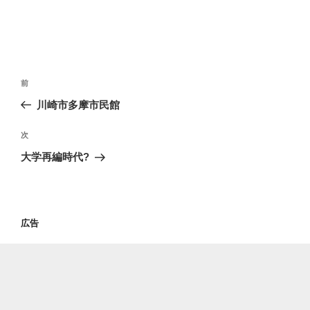
投
過
前
稿
去
川崎市多摩市民館
ナ
の
ビ
投
次
次
稿
ゲ
の
大学再編時代?
投
ー
稿
シ
ョ
広告
ン