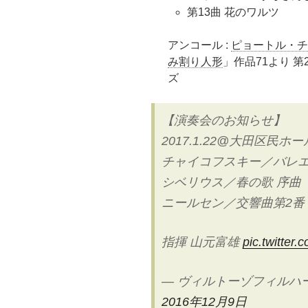
第13曲 花のワルツ
アンコール :
ピョートル・チ
み割り人形
」作品71より 
ズ
【演奏会のお知らせ】
2017.1.22@大田区民
チャイコフスキー／バレ
シベリウス／春の歌 序曲
ニールセン／交響曲第2番
指揮 山元富雄
pic.twitte
— ヴィルトーゾフィルハーモニ
2016年12月9日