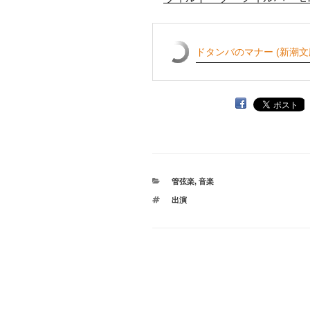
ドタンバのマナー (新潮文
カ
管弦楽
,
音楽
テ
タ
出演
ゴ
グ
リ
ー