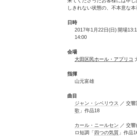
来てくださったお客様には申し
しきれない状態の、不本意な本
日時
2017年1月22日(日) 開場13:
14:00
会場
大田区民ホール・アプリコ
指揮
山元富雄
曲目
ジャン・シベリウス
／ 交響
歌
」作品18
カール・ニールセン
／ 交響
ロ短調「
四つの気質
」作品16