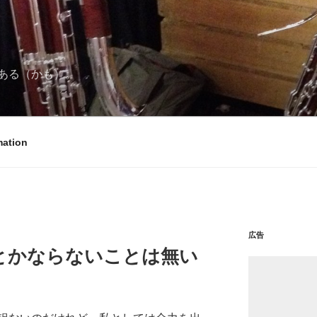
ある（かも）。
mation
広告
とかならないことは無い