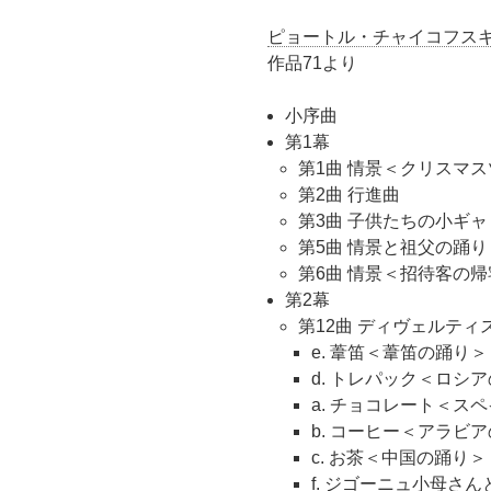
ピョートル・チャイコフス
作品71より
小序曲
第1幕
第1曲 情景＜クリスマ
第2曲 行進曲
第3曲 子供たちの小ギ
第5曲 情景と祖父の踊り
第6曲 情景＜招待客の
第2幕
第12曲 ディヴェルティ
e. 葦笛＜葦笛の踊り＞
d. トレパック＜ロシ
a. チョコレート＜ス
b. コーヒー＜アラビ
c. お茶＜中国の踊り＞
f. ジゴーニュ小母さ