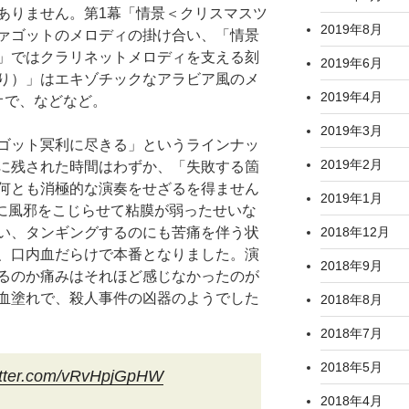
ありません。第1幕「情景＜クリスマスツ
2019年8月
ァゴットのメロディの掛け合い、「情景
」ではクラリネットメロディを支える刻
2019年6月
り）」はエキゾチックなアラビア風のメ
2019年4月
オで、などなど。
2019年3月
ゴット冥利に尽きる」というラインナッ
2019年2月
に残された時間はわずか、「失敗する箇
何とも消極的な演奏をせざるを得ません
2019年1月
前に風邪をこじらせて粘膜が弱ったせいな
い、タンギングするのにも苦痛を伴う状
2018年12月
、口内血だらけで本番となりました。演
2018年9月
るのか痛みはそれほど感じなかったのが
血塗れで、殺人事件の凶器のようでした
2018年8月
2018年7月
2018年5月
witter.com/vRvHpjGpHW
2018年4月