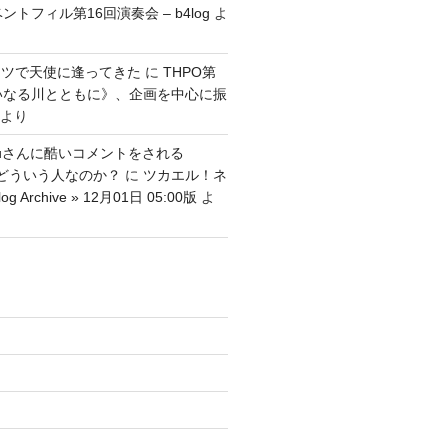
ントフィル第16回演奏会 – b4log
よ
ッツで天使に逢ってきた
に
THPO第
いなる川とともに》、企画を中心に振
より
tenguさんに酷いコメントをされる
さんはどういう人なのか？
に
ツカエル！ネ
g Archive » 12月01日 05:00版
よ