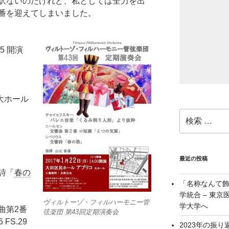
訳ないのだけれど、私としては全力を出
番を迎えてしまいました。
15 開演
大ホール
検
索:
最近の投稿
詩「
春の
「名称なんて
学統合 – 東
ヴィルトーゾ・フィルハーモニー管
学大学へ
曲第2番
弦楽団 第43回定期演奏会
 FS.29
2023年の振り