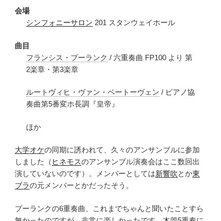
会場
シンフォニーサロン
201 スタンウェイホール
曲目
フランシス・プーランク
/ 六重奏曲 FP100 より 第
2楽章・第3楽章
ルートヴィヒ・ヴァン・ベートーヴェン
/ ピアノ協
奏曲第5番変ホ長調『皇帝』
ほか
大学オケ
の同期に誘われて、久々のアンサンブルに参加
しました（
ヒネモス
のアンサンブル演奏会はここ数回出
演していないのです）。メンバーとしては
新響吹
とか
東
ブラ
の元メンバーとかだったそう。
プーランクの6重奏曲、これまでちゃんと聞いたことすら
無かったのですが、非常に楽しかったです。木管5重奏に