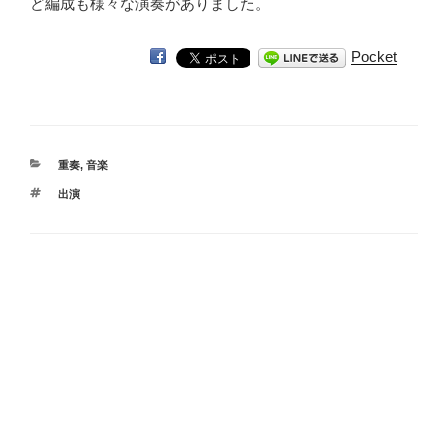
ど編成も様々な演奏がありました。
Pocket
カ
重奏
,
音楽
テ
タ
出演
ゴ
グ
リ
ー