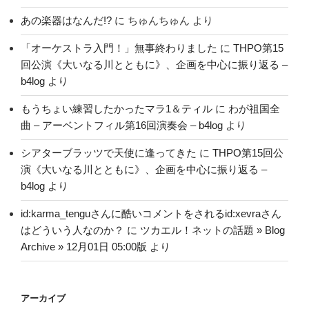
あの楽器はなんだ!?
に
ちゅんちゅん
より
「オーケストラ入門！」無事終わりました
に
THPO第15
回公演《大いなる川とともに》、企画を中心に振り返る –
b4log
より
もうちょい練習したかったマラ1＆ティル
に
わが祖国全
曲 – アーベントフィル第16回演奏会 – b4log
より
シアターブラッツで天使に逢ってきた
に
THPO第15回公
演《大いなる川とともに》、企画を中心に振り返る –
b4log
より
id:karma_tenguさんに酷いコメントをされるid:xevraさん
はどういう人なのか？
に
ツカエル！ネットの話題 » Blog
Archive » 12月01日 05:00版
より
アーカイブ