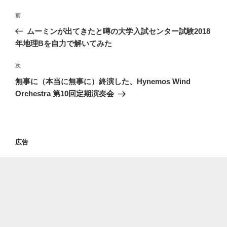
投
過
前
稿
去
ムーミンが出てきたと噂の大学入試センター試験2018
ナ
の
年地理Bを自力で解いてみた
ビ
投
稿
ゲ
次
次
の
ー
無事に（本当に無事に）終演した、Hynemos Wind
投
Orchestra 第10回定期演奏会
シ
稿
ョ
ン
広告