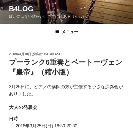
コ
B4LOG
ン
ほかにはない情報が、ここにはある（かも）。
テ
ン
ツ
メニュー
へ
ス
キ
投
2018年4月10日
投稿者:
B4TAKASHI
稿
ッ
プーランク6重奏とベートーヴェン
日:
プ
『皇帝』（縮小版）
3月25日に、ピアノの講師の方が主催する小さな演奏会が
ありました。
大人の発表会
日時
2018年3月25日(日) 18:30-20:30