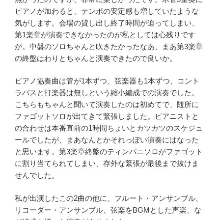
ピアノが加わると、テンポの安定感も増していたような
気がします。会場の貸し出し終了時間が迫ってしまい、
第1楽章が演奏できなかったのが私としては心残りです
が。中盤のソロちゃんと吹きたかったなあ、まあ第3楽章
の終盤はわりとちゃんと演奏できたので良いか。
ピアノ協奏曲は管が1本ずつ、弦楽器も1本ずつ、コント
ラバスと打楽器は無しという縮小編成での演奏でした。
こちらもちゃんと聞いて演奏したのは初めてで、随所に
ファゴットソロが出てきて緊張しました。ピアニストと
の合わせは本番直前の1時間ちょいとカツカツのスケジュ
ールでしたが、まあなんとかそれっぽい演奏にはなった
と思います。第3楽章終盤のティンパニソロがファゴット
に割り当てられてしまい、存外な緊張が最後まで抜けま
せんでした。
私が出演したこの2曲の他に、フルート・アンサンブル、
リコーダー・アンサンブル、弦楽をBGMとした声楽、な