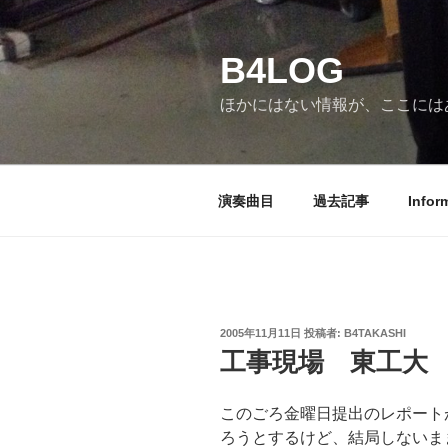
コ
ン
B4LOG
テ
ン
ほかにはない情報が、ここには
ツ
へ
ス
キ
演奏曲目
過去記事
Infor
ッ
プ
投
2005年11月11日
投稿者:
B4TAKASHI
稿
工事現場 東工大
日:
このごろ金曜日提出のレポート
ろうとするけど、結局しないま