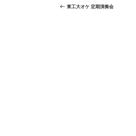
稿
去
東工大オケ 定期演奏会
の
ナ
投
ビ
稿
ゲ
ー
シ
ョ
ン