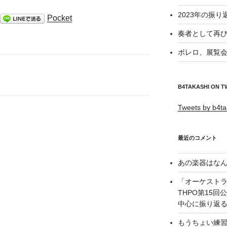
2023年の振り
Pocket
奏者として再び
ボレロ、展覧会
B4TAKASHI ON T
Tweets by b4ta
最近のコメント
あの楽器はなん
「オーケスト
THPO第15
中心に振り返る –
もうちょい練習