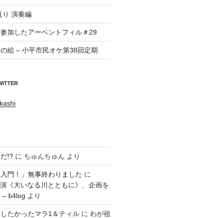
返り 演奏編
参加したアーベントフィル＃29
の絵 – 小平市民オケ第38回定期
WITTER
kashi
だ!?
に
ちゅんちゅん
より
ラ入門！」無事終わりました
に
回公演《大いなる川とともに》、企画を
 b4log
より
したかったマラ1＆ティル
に
わが祖