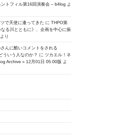
ントフィル第16回演奏会 – b4log
よ
ッツで天使に逢ってきた
に
THPO第
いなる川とともに》、企画を中心に振
より
tenguさんに酷いコメントをされる
さんはどういう人なのか？
に
ツカエル！ネ
g Archive » 12月01日 05:00版
よ