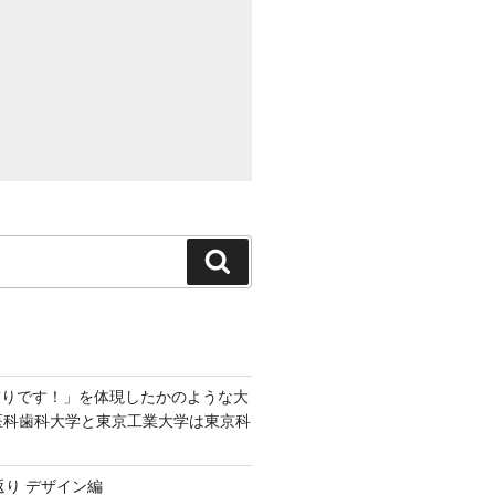
検
索
飾りです！」を体現したかのような大
京医科歯科大学と東京工業大学は東京科
返り デザイン編