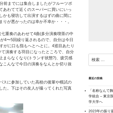
0分前までには集合しましたがフルーツポ
てあわてて近くのスーパーに買いにいっ
しかも寝坊して出演するはずの曲に間に
まりが悪かったのは幸か不幸か・・・。
弦七重奏のあわせて4曲(多分演奏喫茶の中
れが4〜5回繰り返されるので、自分は今日
さすがに口も指もへとへとに。4巡目あたり
けて演奏する羽目になったところで、自分
検
まらなくなり(トランす状態?)、疲労感
索:
なこんなで今日の演奏をなんとか切り抜
最近の投稿
パスに参加していた高校の後輩や模試の
した。下はその友人が撮ってくれた写真
「名称なんて
学統合 – 東
学大学へ
2023年の振り