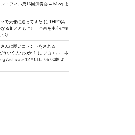
ントフィル第16回演奏会 – b4log
よ
ッツで天使に逢ってきた
に
THPO第
いなる川とともに》、企画を中心に振
より
tenguさんに酷いコメントをされる
さんはどういう人なのか？
に
ツカエル！ネ
g Archive » 12月01日 05:00版
よ