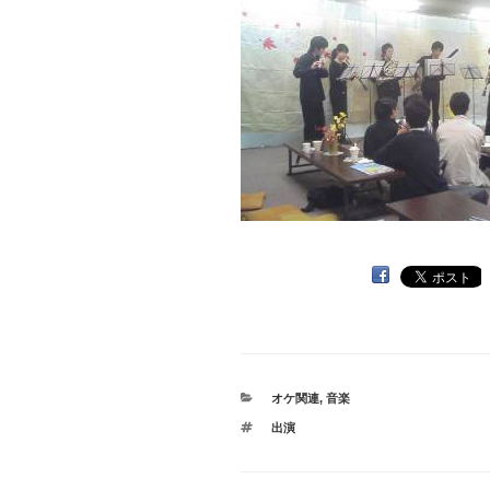
カ
オケ関連
,
音楽
テ
タ
出演
ゴ
グ
リ
ー