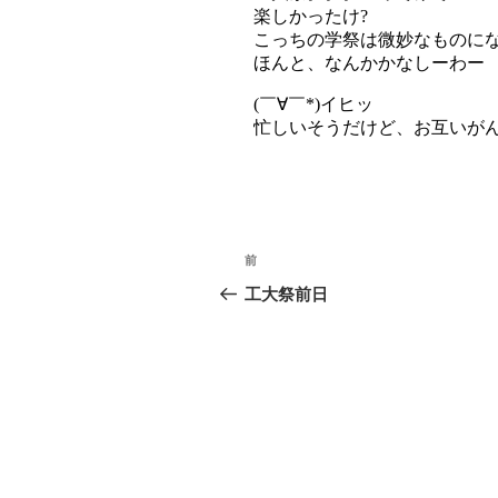
投
前
過
稿
去
工大祭前日
の
ナ
投
ビ
稿
ゲ
ー
シ