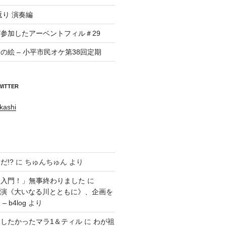
返り 演奏編
参加したアーベントフィル＃29
の絵 – 小平市民オケ第38回定期
WITTER
kashi
だ!?
に
ちゅんちゅん
より
ラ入門！」無事終わりました
に
回公演《大いなる川とともに》、企画を
 b4log
より
したかったマラ1＆ティル
に
わが祖