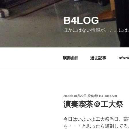
コ
ン
B4LOG
テ
ン
ほかにはない情報が、ここには
ツ
へ
ス
キ
演奏曲目
過去記事
Infor
ッ
プ
投
2005年10月22日
投稿者:
B4TAKASHI
稿
演奏喫茶＠工大祭
日:
今日はいよいよ工大祭当日、部
を・・・と思ったら遅刻してる