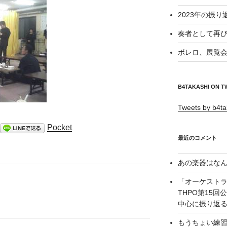
2023年の振り
奏者として再び
ボレロ、展覧会
B4TAKASHI ON T
Tweets by b4ta
Pocket
最近のコメント
あの楽器はなん
「オーケスト
THPO第15
中心に振り返る –
もうちょい練習