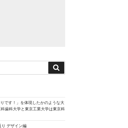
検
索
飾りです！」を体現したかのような大
京医科歯科大学と東京工業大学は東京科
返り デザイン編