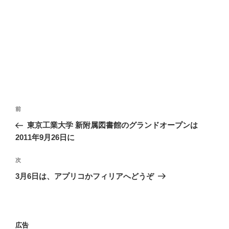
投
過
前
稿
去
東京工業大学 新附属図書館のグランドオープンは
ナ
の
2011年9月26日に
ビ
投
稿
ゲ
次
次
の
ー
3月6日は、アプリコかフィリアへどうぞ
投
シ
稿
ョ
ン
広告