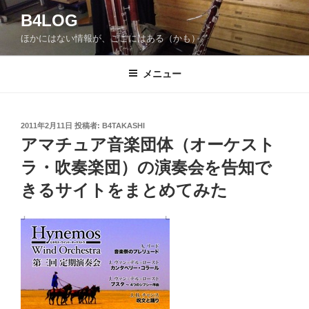
コ
B4LOG
ン
ほかにはない情報が、ここにはある（かも）。
テ
ン
ツ
メニュー
へ
ス
キ
投
2011年2月11日
投稿者:
B4TAKASHI
稿
ッ
アマチュア音楽団体（オーケスト
日:
プ
ラ・吹奏楽団）の演奏会を告知で
きるサイトをまとめてみた