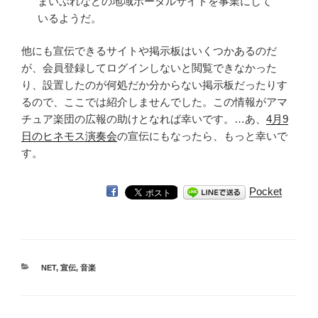
まいぷれなどの地域ポータルサイトを事業にして
いるようだ。
他にも宣伝できるサイトや掲示板はいくつかあるのだ
が、会員登録してログインしないと閲覧できなかった
り、設置したのが何処だか分からない掲示板だったりす
るので、ここでは紹介しませんでした。この情報がアマ
チュア楽団の広報の助けとなれば幸いです。…あ、
4月9
日のヒネモス演奏会
の宣伝にもなったら、もっと幸いで
す。
Pocket
カ
NET
,
宣伝
,
音楽
テ
ゴ
リ