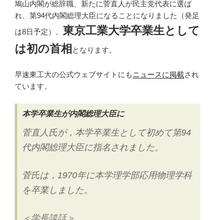
鳩山内閣が総辞職、新たに菅直人が民主党代表に選ば
れ、第94代内閣総理大臣になることになりました（発足
東京工業大学卒業生として
は8日予定）。
は初の首相
となります。
早速東工大の公式ウェブサイトにも
ニュースに掲載
され
ています。
本学卒業生が内閣総理大臣に
菅直人氏が，本学卒業生として初めて第94
代内閣総理大臣に指名されました。
菅氏は，1970年に本学理学部応用物理学科
を卒業しました。
＜学長談話＞