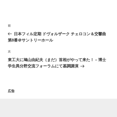
投
過
前
稿
去
日本フィル定期 ドヴォルザーク チェロコン＆交響曲
ナ
の
第8番＠サントリーホール
ビ
投
稿
ゲ
次
次
の
ー
東工大に鳩山由紀夫（まだ）首相がやって来た！ – 博士
投
学生異分野交流フォーラムにて基調講演
シ
稿
ョ
ン
広告