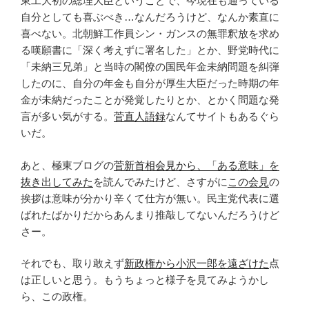
東工大初の総理大臣ということで、今現在も通っている
自分としても喜ぶべき…なんだろうけど、なんか素直に
喜べない。北朝鮮工作員シン・ガンスの無罪釈放を求め
る嘆願書に「深く考えずに署名した」とか、野党時代に
「未納三兄弟」と当時の閣僚の国民年金未納問題を糾弾
したのに、自分の年金も自分が厚生大臣だった時期の年
金が未納だったことが発覚したりとか、とかく問題な発
言が多い気がする。
菅直人語録
なんてサイトもあるぐら
いだ。
あと、極東ブログの
菅新首相会見から、「ある意味」を
抜き出してみた
を読んでみたけど、さすがに
この会見
の
挨拶は意味が分かり辛くて仕方が無い。民主党代表に選
ばれたばかりだからあんまり推敲してないんだろうけど
さー。
それでも、取り敢えず
新政権から小沢一郎を遠ざけた
点
は正しいと思う。もうちょっと様子を見てみようかし
ら、この政権。