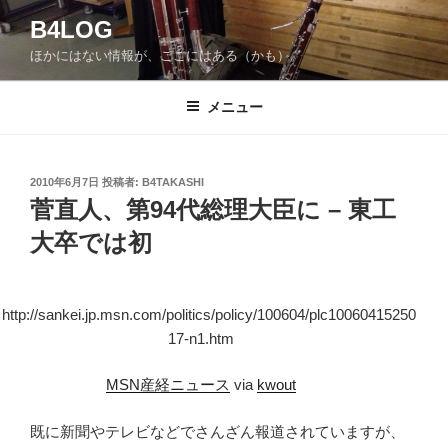
コ
B4LOG
ン
ほかにはない情報が、ここにはある（かも）。
テ
ン
ツ
メニュー
へ
ス
キ
投
2010年6月7日
投稿者:
B4TAKASHI
稿
ッ
菅直人、第94代総理大臣に – 東工
日:
プ
大卒では初
MSN産経ニュース
via
kwout
既に新聞やテレビなどでさんざん報道されていますが、