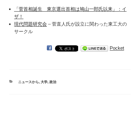
「菅首相誕生 東京選出首相は鳩山一郎氏以来」：イ
ザ！
現代問題研究会
– 菅直人氏が設立に関わった東工大の
サークル
Pocket
カ
ニュースから
,
大学
,
政治
テ
ゴ
リ
ー