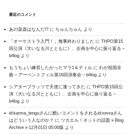
最近のコメント
あの楽器はなんだ!?
に
ちゅんちゅん
より
「オーケストラ入門！」無事終わりました
に
THPO第15
回公演《大いなる川とともに》、企画を中心に振り返る –
b4log
より
もうちょい練習したかったマラ1＆ティル
に
わが祖国全
曲 – アーベントフィル第16回演奏会 – b4log
より
シアターブラッツで天使に逢ってきた
に
THPO第15回公
演《大いなる川とともに》、企画を中心に振り返る –
b4log
より
id:karma_tenguさんに酷いコメントをされるid:xevraさん
はどういう人なのか？
に
ツカエル！ネットの話題 » Blog
Archive » 12月01日 05:00版
より