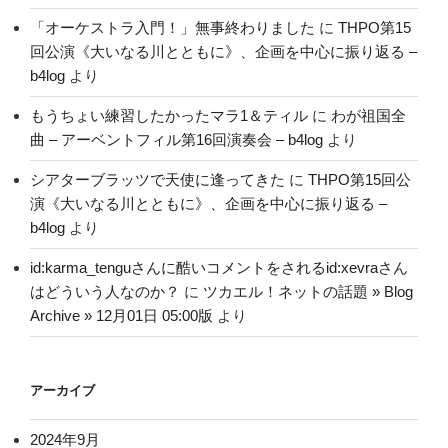
「オーケストラ入門！」無事終わりました
に
THPO第15
回公演《大いなる川とともに》、企画を中心に振り返る –
b4log
より
もうちょい練習したかったマラ1＆ティル
に
わが祖国全
曲 – アーベントフィル第16回演奏会 – b4log
より
シアターブラッツで天使に逢ってきた
に
THPO第15回公
演《大いなる川とともに》、企画を中心に振り返る –
b4log
より
id:karma_tenguさんに酷いコメントをされるid:xevraさん
はどういう人なのか？
に
ツカエル！ネットの話題 » Blog
Archive » 12月01日 05:00版
より
アーカイブ
2024年9月