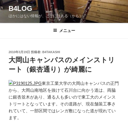
コ
B4LOG
ン
ほかにはない情報が、ここにはある（かも）。
テ
ン
ツ
メニュー
へ
ス
キ
投
2010年3月19日
投稿者:
B4TAKASHI
稿
ッ
大岡山キャンパスのメインストリ
日:
プ
ート（銀杏通り）が綺麗に
東京工業大学の大岡山キャンパスの正門
から、大岡山南地区を抜けて石川台に向かう道は、両脇
に銀杏並木があり、通る人も多いので東工大のメインス
トリートとなっています。その道路が、現在舗装工事さ
れていて、一部区間ではレンガ敷になった道が現れてい
ます。