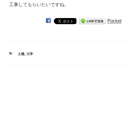
工事してもらいたいですね。
Pocket
カ
土建
,
大学
テ
ゴ
リ
ー