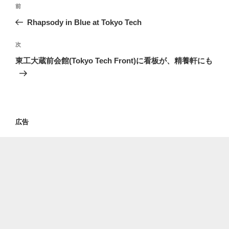
投
過
前
稿
去
Rhapsody in Blue at Tokyo Tech
ナ
の
ビ
投
次
次
稿
ゲ
の
東工大蔵前会館(Tokyo Tech Front)に看板が、精養軒にも
投
ー
稿
シ
ョ
ン
広告