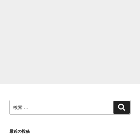
検
検
索
索:
最近の投稿