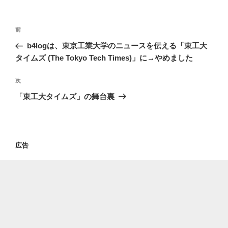
投
過
前
稿
去
b4logは、東京工業大学のニュースを伝える「東工大
ナ
の
タイムズ (The Tokyo Tech Times)」に→やめました
ビ
投
稿
ゲ
次
次
の
ー
「東工大タイムズ」の舞台裏
投
シ
稿
ョ
ン
広告