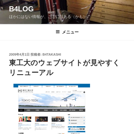
コ
B4LOG
ン
ほかにはない情報が、ここにはある（かも）。
テ
ン
ツ
メニュー
へ
ス
キ
投
2009年4月1日
投稿者:
B4TAKASHI
稿
ッ
東工大のウェブサイトが見やすく
日:
プ
リニューアル