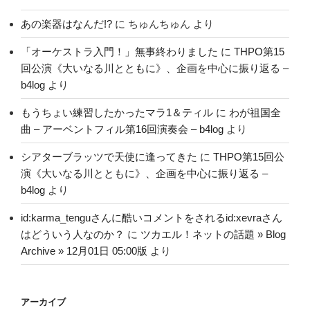
あの楽器はなんだ!?
に
ちゅんちゅん
より
「オーケストラ入門！」無事終わりました
に
THPO第15
回公演《大いなる川とともに》、企画を中心に振り返る –
b4log
より
もうちょい練習したかったマラ1＆ティル
に
わが祖国全
曲 – アーベントフィル第16回演奏会 – b4log
より
シアターブラッツで天使に逢ってきた
に
THPO第15回公
演《大いなる川とともに》、企画を中心に振り返る –
b4log
より
id:karma_tenguさんに酷いコメントをされるid:xevraさん
はどういう人なのか？
に
ツカエル！ネットの話題 » Blog
Archive » 12月01日 05:00版
より
アーカイブ