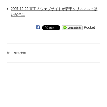
2007-12-22 東工大ウェブサイトが若干クリスマスっぽ
い配色に
Pocket
カ
NET
,
大学
テ
ゴ
リ
ー