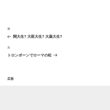
投
過
前
稿
去
関大生? 大医大生? 大薬大生?
ナ
の
ビ
投
次
次
稿
ゲ
の
トロンボーンでローマの松
投
ー
稿
シ
ョ
広告
ン