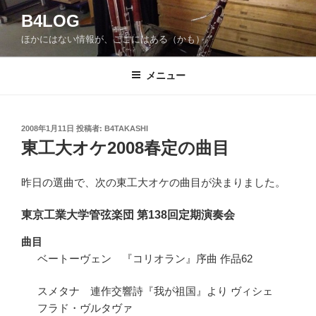
コ
B4LOG
ン
ほかにはない情報が、ここにはある（かも）。
テ
ン
ツ
メニュー
へ
ス
キ
投
2008年1月11日
投稿者:
B4TAKASHI
稿
ッ
東工大オケ2008春定の曲目
日:
プ
昨日の選曲で、次の東工大オケの曲目が決まりました。
東京工業大学管弦楽団 第138回定期演奏会
曲目
ベートーヴェン 『コリオラン』序曲 作品62
スメタナ 連作交響詩『我が祖国』より ヴィシェ
フラド・ヴルタヴァ