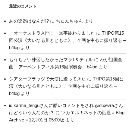
最近のコメント
あの楽器はなんだ!?
に
ちゅんちゅん
より
「オーケストラ入門！」無事終わりました
に
THPO第15
回公演《大いなる川とともに》、企画を中心に振り返る –
b4log
より
もうちょい練習したかったマラ1＆ティル
に
わが祖国全
曲 – アーベントフィル第16回演奏会 – b4log
より
シアターブラッツで天使に逢ってきた
に
THPO第15回公
演《大いなる川とともに》、企画を中心に振り返る –
b4log
より
id:karma_tenguさんに酷いコメントをされるid:xevraさん
はどういう人なのか？
に
ツカエル！ネットの話題 » Blog
Archive » 12月01日 05:00版
より