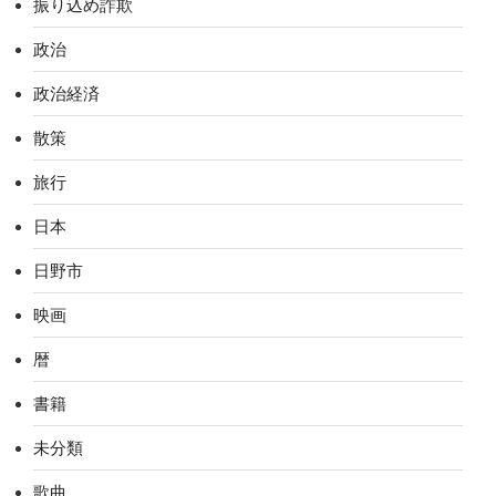
振り込め詐欺
政治
政治経済
散策
旅行
日本
日野市
映画
暦
書籍
未分類
歌曲