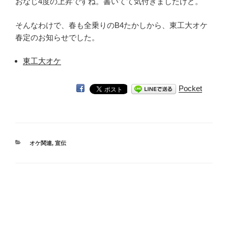
おなじ4度の上昇ですね。書いてて気付きましたけど。
そんなわけで、春も全乗りのB4たかしから、東工大オケ
春定のお知らせでした。
東工大オケ
Pocket
カ
オケ関連
,
宣伝
テ
ゴ
リ
ー