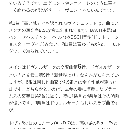
ているそうです。エグモントやレオノーレのように華々
しく終わるのだけがベートーヴェンじゃないんですよ。
第1曲「高い城」とも訳されるヴィシェフラドは、曲にス
メタナの頭文字B.S.が音に刻まれてます。BACH主題(ヨ
ハン・セバスチャン・バッハ)やDSCH音型(ドミトリ・シ
ョスタコーヴィチ)みたい。2曲目は言わずもがな、「モル
ダウ」で知られています。
6
メインはドヴォルザークの交響曲第
番。ドヴォルザーク
というと交響曲第9番「新世界より」なんかが知られてい
ますが、6番は同じ作曲家でも9番とは全く作風が違った
曲です。どちらかといえば、去年の春に演奏したブラー
ムスの交響曲第2番に近く、特に1楽章と4楽章はその傾向
が強いです。3楽章はドヴォルザークらしいスラブ曲です
が。
ドヴォ6の曲のモチーフ(A→D ?)は、高い城のB♭→Esと