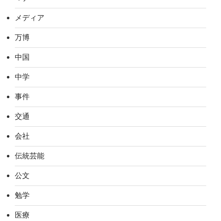
メディア
万博
中国
中学
事件
交通
会社
伝統芸能
公文
勉学
医療