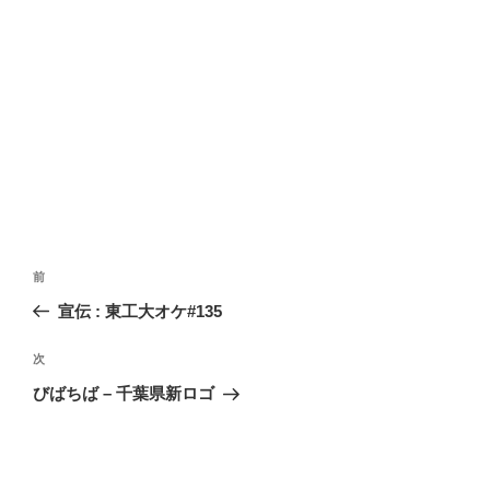
投
過
前
稿
去
宣伝 : 東工大オケ#135
ナ
の
ビ
投
次
次
稿
ゲ
の
びばちば – 千葉県新ロゴ
投
ー
稿
シ
ョ