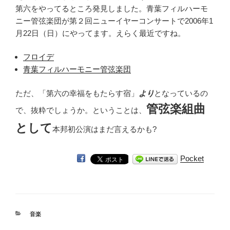
第六をやってるところ発見しました。青葉フィルハーモ
ニー管弦楽団が第２回ニューイヤーコンサートで2006年1
月22日（日）にやってます。えらく最近ですね。
フロイデ
青葉フィルハーモニー管弦楽団
ただ、「第六の幸福をもたらす宿」
より
となっているの
管弦楽組曲
で、抜粋でしょうか。ということは、
として
本邦初公演はまだ言えるかも?
Pocket
カ
音楽
テ