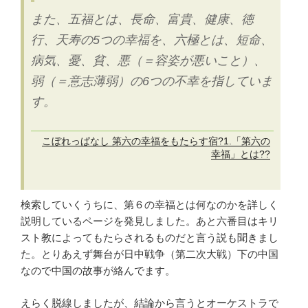
また、五福とは、長命、富貴、健康、徳
行、天寿の5つの幸福を、六極とは、短命、
病気、憂、貧、悪（＝容姿が悪いこと）、
弱（＝意志薄弱）の6つの不幸を指していま
す。
こぼれっぱなし 第六の幸福をもたらす宿?1.「第六の
幸福」とは??
検索していくうちに、第６の幸福とは何なのかを詳しく
説明しているページを発見しました。あと六番目はキリ
スト教によってもたらされるものだと言う説も聞きまし
た。とりあえず舞台が日中戦争（第二次大戦）下の中国
なので中国の故事が絡んでます。
えらく脱線しましたが、結論から言うとオーケストラで