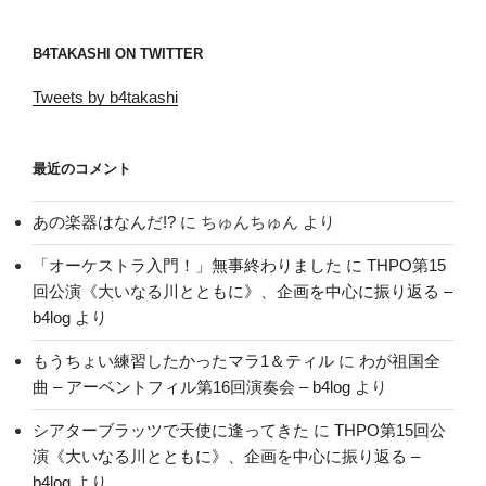
B4TAKASHI ON TWITTER
Tweets by b4takashi
最近のコメント
あの楽器はなんだ!?
に
ちゅんちゅん
より
「オーケストラ入門！」無事終わりました
に
THPO第15
回公演《大いなる川とともに》、企画を中心に振り返る –
b4log
より
もうちょい練習したかったマラ1＆ティル
に
わが祖国全
曲 – アーベントフィル第16回演奏会 – b4log
より
シアターブラッツで天使に逢ってきた
に
THPO第15回公
演《大いなる川とともに》、企画を中心に振り返る –
b4log
より