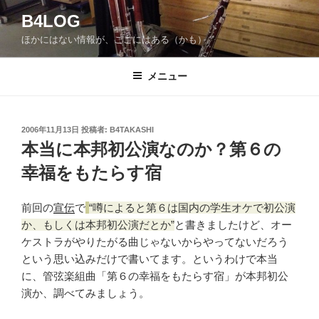
コ
B4LOG
ン
ほかにはない情報が、ここにはある（かも）。
テ
ン
ツ
メニュー
へ
ス
キ
投
2006年11月13日
投稿者:
B4TAKASHI
稿
ッ
本当に本邦初公演なのか？第６の
日:
プ
幸福をもたらす宿
前回の
宣伝
で
噂によると第６は国内の学生オケで初公演
か、もしくは本邦初公演だとか
と書きましたけど、オー
ケストラがやりたがる曲じゃないからやってないだろう
という思い込みだけで書いてます。というわけで本当
に、管弦楽組曲「第６の幸福をもたらす宿」が本邦初公
演か、調べてみましょう。