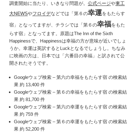
調査開始に当たり、いきなり問題が。
公式ページ
や
東工
幸運
大NEWS
や
フロイデ
などでは「第６の
をもたらす
幸福
宿」となってますが、チラシでは「第６の
をもた
らす宿」となってます。原題は
The Inn of the Sixth
Happiness
で、Happinessは幸福の方が意味が近いでしょ
うか。幸運は英訳するとLuckとなるでしょうし。ちなみ
に映画の方は、日本では「六番目の幸福」と訳されて公
開されたそうです。
Googleウェブ検索 – 第六の幸福をもたらす宿 の検索結
果 約 13,400 件
Googleウェブ検索 – 第６の幸福をもたらす宿 の検索結
果 約 81,700 件
Googleウェブ検索 – 第六の幸運をもたらす宿 の検索結
果 約 759 件
Googleウェブ検索 – 第６の幸運をもたらす宿 の検索結
果 約 52,200 件