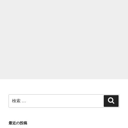
検
検
索
索:
最近の投稿