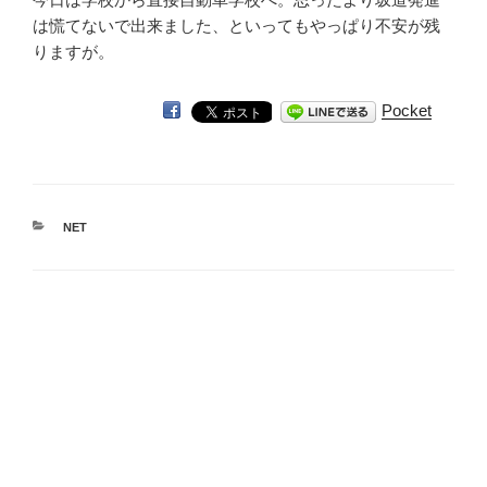
は慌てないで出来ました、といってもやっぱり不安が残
りますが。
Pocket
カ
NET
テ
ゴ
リ
ー