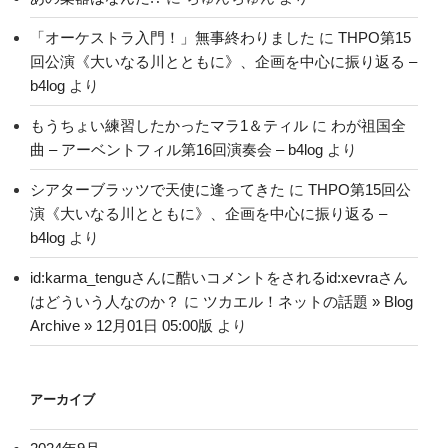
「オーケストラ入門！」無事終わりました
に
THPO第15
回公演《大いなる川とともに》、企画を中心に振り返る –
b4log
より
もうちょい練習したかったマラ1＆ティル
に
わが祖国全
曲 – アーベントフィル第16回演奏会 – b4log
より
シアターブラッツで天使に逢ってきた
に
THPO第15回公
演《大いなる川とともに》、企画を中心に振り返る –
b4log
より
id:karma_tenguさんに酷いコメントをされるid:xevraさん
はどういう人なのか？
に
ツカエル！ネットの話題 » Blog
Archive » 12月01日 05:00版
より
アーカイブ