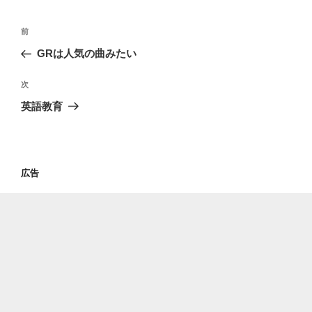
投
過
前
稿
去
GRは人気の曲みたい
ナ
の
ビ
投
次
次
稿
ゲ
の
英語教育
投
ー
稿
シ
ョ
広告
ン