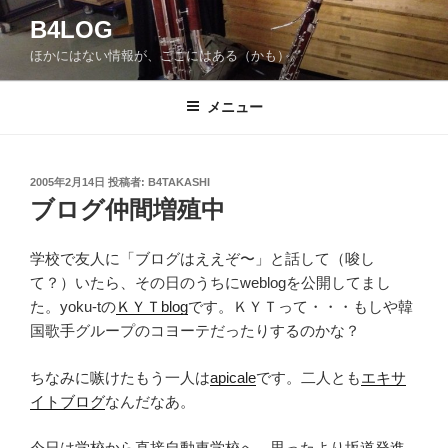
コ
B4LOG
ン
ほかにはない情報が、ここにはある（かも）。
テ
ン
ツ
メニュー
へ
ス
キ
投
2005年2月14日
投稿者:
B4TAKASHI
稿
ッ
ブログ仲間増殖中
日:
プ
学校で友人に「ブログはええぞ〜」と話して（唆し
て？）いたら、その日のうちにweblogを公開してまし
た。yoku-tの
ＫＹＴblog
です。ＫＹＴって・・・もしや韓
国歌手グループのコヨーテだったりするのかな？
ちなみに嗾けたもう一人は
apicale
です。二人とも
エキサ
イトブログ
なんだなあ。
今日は学校から直接自動車学校へ。思ったより坂道発進