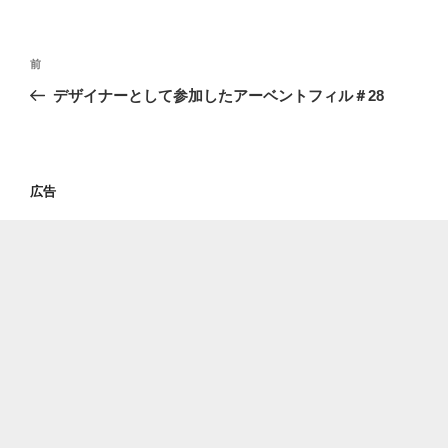
投
過
前
稿
去
デザイナーとして参加したアーベントフィル＃28
ナ
の
ビ
投
稿
ゲ
ー
広告
シ
ョ
ン