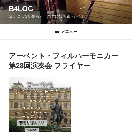
コ
B4LOG
ン
ほかにはない情報が、ここにはある（かも）。
テ
ン
ツ
メニュー
へ
ス
キ
アーベント・フィルハーモニカー
ッ
第28回演奏会 フライヤー
プ