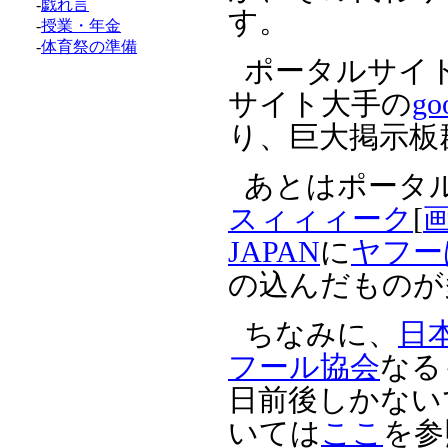
-
戯れ言
す。
-
授業・年金
-
体育祭の準備
ポータルサイ
サイト大手の
go
り、巨大掲示板
あとはポータ
スィィィーク
[
JAPAN
に
ヤフー
の込んだものが
ちなみに、
日
フール協会
なる
日前後しかない
いては
ここ
を参