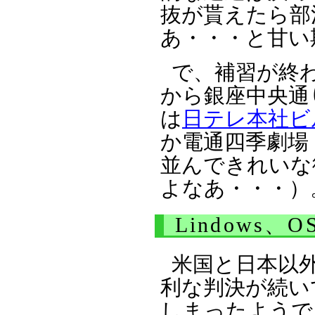
抜が貰えたら部
あ・・・と甘い
で、補習が終
から銀座中央通
は
日テレ本社ビ
か電通四季劇場
並んできれいな
よなあ・・・）
Lindows、
米国と日本以
利な判決が続い
しまったようで