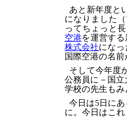
あと新年度と
になりました（
ってちょっと長
空港
を運営する
株式会社
になっ
国際空港の名前
そして今年度
公務員に－国立
学校の先生もみ
今日は5日に
に。今日はこれ