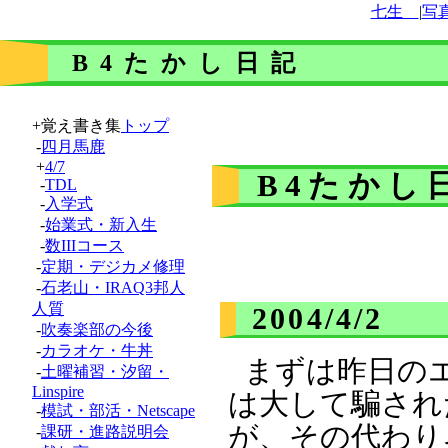
七生ゝ
|
写
B4たかし日記
+覚え書き集
トップ
-
四月馬鹿
+
4/7
B4たかし
-
TDL
-
入学式
-
始業式・新入生
-
数IIIコース
-
定期・デジカメ修理
-
石老山・IRAQ3邦人
人質
2004/4/2
-
吹奏楽部の今後
-
カラオケ・牛丼
まずは昨日の
-
土曜補習・汐留・
Linspire
は大して騙され
-
模試・部活・Netscape
が、その代わり
-
課研・進路説明会