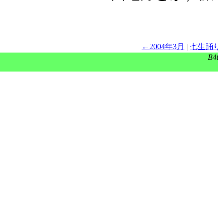
←2004年3月
|
七生踊
B4