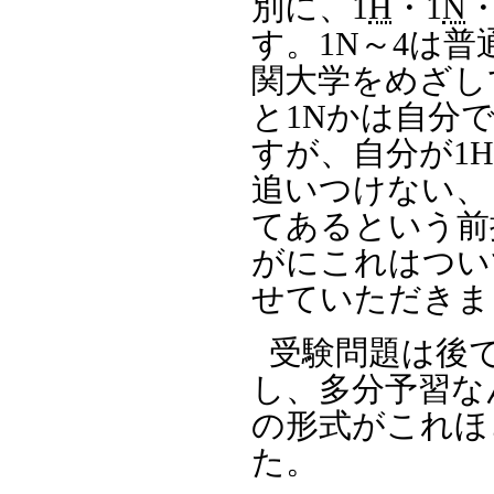
別に、1
H
・1
N
す。1N～4は普
関大学をめざし
と1Nかは自分
すが、自分が1
追いつけない、
てあるという前
がにこれはつい
せていただきま
受験問題は後
し、多分予習な
の形式がこれほ
た。