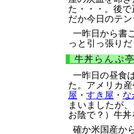
た・・・。後で
だか今日のテン
一昨日から書
っと引っ張りだ
牛丼らんぷ
一昨日の昼食
た。アメリカ産
屋
・
すき屋
・
な
まいましたが、
お陰で？）牛丼
確か米国産か