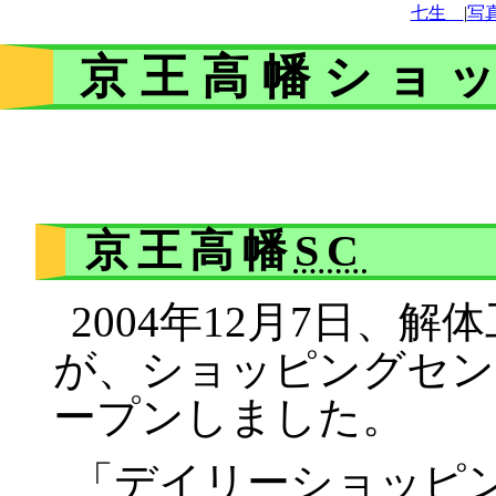
七生ゝ
|
写
京王高幡ショ
京王高幡
SC
2004年12月7日、
が、ショッピングセン
ープンしました。
「デイリーショッピ