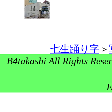
七生踊り字
＞
B4takashi All Right
E