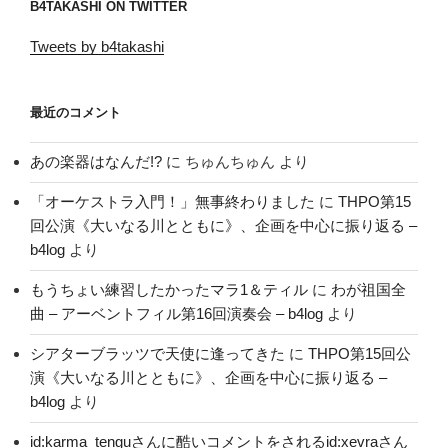
B4TAKASHI ON TWITTER
Tweets by b4takashi
最近のコメント
あの楽器はなんだ!?
に
ちゅんちゅん
より
「オーケストラ入門！」無事終わりました
に
THPO第15
回公演《大いなる川とともに》、企画を中心に振り返る –
b4log
より
もうちょい練習したかったマラ1＆ティル
に
わが祖国全
曲 – アーベントフィル第16回演奏会 – b4log
より
シアターブラッツで天使に逢ってきた
に
THPO第15回公
演《大いなる川とともに》、企画を中心に振り返る –
b4log
より
id:karma_tenguさんに酷いコメントをされるid:xevraさん