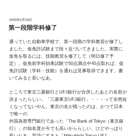
投
2005年2月18日
稿
第一段階学科修了
日:
通っていた自動車学校で、第一段階の学科教習が修了し
ました。仮免許試験まで段々近づいてきました。実際に
仮免を取るには、技能教習を修了して（明日修了予
定）、仮免前学科効果試験で50点満点中45点取れば、仮
免許試験（学科・技能）を通れば見事取得できます。書
いてみると長いなあ。
ところで東京三菱銀行とUFJ銀行が合併したあとの名前が
決まったらしい。「三菱東京UFJ銀行」・・・って全然短
くなってないやん。東京の名が残ったのは、かつて日本
で唯一の
外国為替専門銀行であった「The Bank of Tokyo（東京銀
行）」の知名度が今でも高いかららしい、けどやっぱり
長いなあ。英語にすると「Mitsubishi Tokyo UFJ