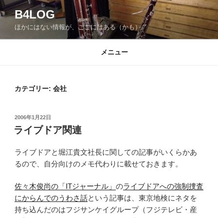
コ
B4LOG
ン
ほかにはない情報が、ここにはある（かも）。
テ
ン
ツ
メニュー
へ
ス
キ
カテゴリー: 会社
ッ
プ
投
2006年1月22日
稿
ライブドア関連
日:
ライブドアと堀江貴文社長に関しての記事がいくらかあ
るので、自分向けのメモ代わりに載せておきます。
佐々木俊尚の「ITジャーナル」
の
ライブドアへの強制捜査
にからんでのうわさ話
という記事は、東京地検にネタを
持ち込んだのはフジサンケイグループ（フジテレビ・産