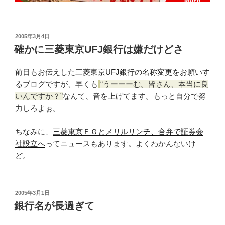
投
2005年3月4日
稿
確かに三菱東京UFJ銀行は嫌だけどさ
日:
前日もお伝えした
三菱東京UFJ銀行の名称変更をお願いす
るブログ
ですが、早くも
うーーーむ。皆さん、本当に良
いんですか？
なんて、音を上げてます。もっと自分で努
力しろよぉ。
ちなみに、
三菱東京ＦＧとメリルリンチ、合弁で証券会
社設立へ
ってニュースもあります。よくわかんないけ
ど。
投
2005年3月1日
稿
銀行名が長過ぎて
日: