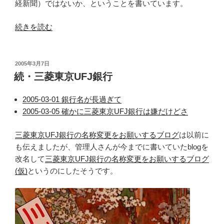
経新聞）ではないか、ということを書いています。
“ラ
続きを読む
イ
ブ
ド
投
2005年3月7日
稿
ア
続・三菱東京UFJ銀行
日:
関
連”
2005-03-01 銀行名が長過ぎて
の
2005-03-05 確かに三菱東京UFJ銀行は嫌だけどさ
三菱東京UFJ銀行の名称変更をお願いするブログ
は以前に
も伝えましたが、管理人さんが今までに書いていたblogを
改名して
三菱東京UFJ銀行の名称変更をお願いするブログ
(仮)
というのにしたそうです。