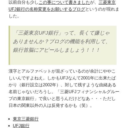
以前自分も少し
この事について書きました
が、
三菱東京
UFJ銀行の名称変更をお願いするブログ
というのが現れま
した。
「三菱東京UFJ銀行」って、長くて嫌じゃ
ありませんか？ブログの機能を利用して、
銀行首脳にアピールしましょう！！！
漢字とアルファベットが混ざっているのが余計にややこ
しいんですよねえ。しかもUFJなんて2001年に出来たば
かり（銀行設立は2002年）、対して残すような由緒ある
名前じゃないだろうし。「三菱UFJフィナンシャルグルー
プの東京銀行」で良いと思うんだけどなあ・・・ただし
日本の関東以外の人は反発するかも（笑）。
東京三菱銀行
UFJ銀行